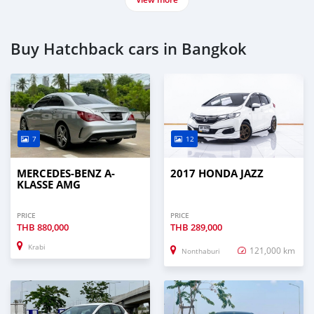
Buy Hatchback cars in Bangkok
7
12
MERCEDES-BENZ A-
2017 HONDA JAZZ
KLASSE AMG
PRICE
PRICE
THB
880,000
THB
289,000
Krabi
121,000 km
Nonthaburi