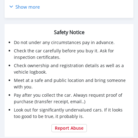
Show more
2012 HONDA JAZZ GE 1.5 S (AS) ผ่อน 2,992 บาท 12
เดือนแรก
🔥 จอง 199 บาท ส่งบัตรประชาชน รู้ผลพิจารณาภายใน 30
Safety Notice
นาที
🔥 ราคา​ 314,000 จัดได้ 350,000​ บาท (สามารถจัดเต็ม
Do not under any circumstances pay in advance.
วงเงินได้)
Check the car carefully before you buy it. Ask for
🔥 รถไมล์น้อยเช็คศูนย์ตลอด
inspection certificates.
🔥 เต็นท์รถที่มียอดขายเป็นอันดับ 1 ของประเทศ
Check ownership and registration details as well as a
🔥 มีรถให้เลือกมากกว่า 1,000 คัน
vehicle logbook.
🔥 ขับฟรีดอกเบี้ย 1 ปี (ผ่อน 0% 12 เดือน)
🔥 รับประกันคุณภาพ ไม่พอใจยินดีคืนเงินภายใน 14 วัน ที่
Meet at a safe and public location and bring someone
เดียวในประเทศ
with you.
Pay after you collect the car. Always request proof of
ราคา 314,000 บ. ผ่อนเพียง 5,983 บ.
purchase (transfer receipt, email..)
Brand : HONDA Year : 2012
Look out for significantly undervalued cars. If it looks
Model : JAZZ GE Grade : 1.5 S (AS)
too good to be true, it probably is.
Engine : 1500 CC. Type : เบนซิน
Gearbox : A/T Color : ขาว
Report Abuse
Mileage : 133,xxx km.