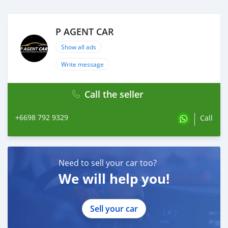
(ซื้อสด ราคานี้ยังไม่รวมค่าดำเนินการ 10,000 บ.)
🚩 Price : 314,000 บาท
ยอดจัด : 314,000 บาท
P AGENT CAR
เงินดาวน์ : ฟรีเงินดาวน์
ประกันภัย : ฟรีประกันภัย 1 ปี
Show all ads
ค่าดำเนินการ : 10,000 บาท
Write message
รวมออกรถ : 0 บาท
ผ่อน60 = 6,767 บาท
ผ่อน72 = 6,018 บาท
Call the seller
ผ่อน 84 = 5,983 บาท
+6698 792 9329
Call
*เงื่อนไขเป็นไปตามที่ไฟแนนซ์กำหนด
🔥 เงื่อนไข โปรโมชั่น ผ่อนคนละครึ่ง
- เพียงเพิ่มราคา 20,000฿(สามารถรวมในยอดจัดได้)
- ยอดจัดไม่เกิน 800,000฿
Need to sell your car too?
We will help you!
#PAGENTCARศูนย์รวมรถยนต์คุณภาพมือสอง #รถบ้านมือ
สองฟรีดาวน์ผ่อนถูก #รถมือสองป้ายแดง #รถฟรีดาวน์ #ขาย
รถยนต์มือสอง #ติดแบล็คลิสออกรถได้ #ติดเครดิตบูโรออก
Sell your car
รถได้ #ซื้อขายรถยนต์มือสอง #2012HONDAJAZZGE15S
#HONDA #JAZZ #GE #15S #ขายรถเก๋งฮอนด้า