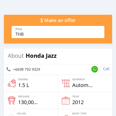
Make an offer
Price
THB
Honda Jazz
About
Call
+6698 792 9329
ENGINE
GEARBOX
1.5 L
Automatic
MILEAGE
YEAR
130,000 Km
2012
COLOR
BODY TYPE