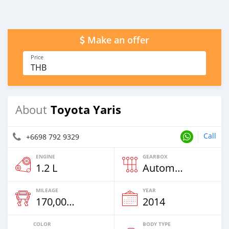
Make an offer
Price
THB
Toyota Yaris
About
Call
+6698 792 9329
ENGINE
GEARBOX
1.2 L
Automatic
MILEAGE
YEAR
170,000 Km
2014
COLOR
BODY TYPE