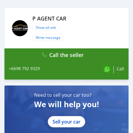
(ซื้อสด ราคานี้ยังไม่รวมค่าดำเนินการ 10,000 บ.)
🎗 Price 279,000 บาท
ยอดจัด : 289,000 บาท
P AGENT CAR
เงินดาวน์ : ฟรีเงินดาวน์
ประกันภัย : ฟรีประกันภัย 1 ปี
Show all ads
ค่าดำเนินการ : 10,000 บาท
Write message
รวมออกรถ : 0 บาท
ผ่อน 60 = 5,968 บาท
ผ่อน 72 = 5,387 บาท
Call the seller
ผ่อน 84 = 4,969 บาท
+6698 792 9329
Call
*เงื่อนไขเป็นไปตามที่ไฟแนนซ์กำหนด
🔥 เงื่อนไข โปรโมชั่น ผ่อนคนละครึ่ง
- เพียงเพิ่มราคา 12,000฿(สามารถรวมในยอดจัดได้)
-ยอดจัดไม่เกิน 800,000฿
Need to sell your car too?
We will help you!
#รถยนต์มือสอง #TOYOTA #YARIS #โตโยต้า #ยาริส
Sell your car