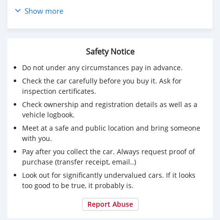
🔥 จอง 199 บาท ส่งบัตรประชาชน รู้ผลพิจารณาภายใน 30
Show more
นาที
🔥 ราคา​ 279,000 จัดได้ 330,000​ บาท (สามารถจัดเต็ม
วงเงินได้)
Safety Notice
🔥 รถมือเดียวออกห้าง ไมล์น้อยเช็คศูนย์ตลอด
🔥 เต็นท์รถที่มียอดขายเป็นอันดับ 1 ของประเทศ
Do not under any circumstances pay in advance.
🔥 มีรถให้เลือกมากกว่า 1,500 คัน
Check the car carefully before you buy it. Ask for
🔥 ขับฟรีดอกเบี้ย 1 ปี (ผ่อน 0% 12 เดือน)
inspection certificates.
🔥 รับประกันคุณภาพ ไม่พอใจยินดีคืนเงินภายใน 14 วัน ที่
Check ownership and registration details as well as a
เดียวในประเทศ
vehicle logbook.
🔥 พร้อมให้คำปรึกษา แก้ทุกปัญหา ให้ทุกเรื่อง บริการ call
center 24 ชม.
Meet at a safe and public location and bring someone
🔥 รับประกันหลังการขาย สูงสุด 2 ปี หรือ 20,000 km.
with you.
Pay after you collect the car. Always request proof of
ราคา 279,000 บ. ผ่อนเพียง 4,969 บ.
purchase (transfer receipt, email..)
Brand : TOYOTA Year : 2014
Look out for significantly undervalued cars. If it looks
Model : YARIS Grade : 1.2 E
too good to be true, it probably is.
Engine : 1200 CC. Type : เบนซิน
Gearbox : A/T Color : เทา
Report Abuse
Mileage : 170,000 km.