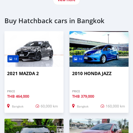
Buy Hatchback cars in Bangkok
18
16
2021 MAZDA 2
2010 HONDA JAZZ
PRICE
PRICE
THB
464,000
THB
379,000
60,000 km
160,000 km
Bangkok
Bangkok