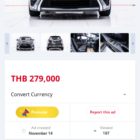
THB
279,000
Convert Currency
Promote
Report this ad
Ad created
Viewed
November 14
197