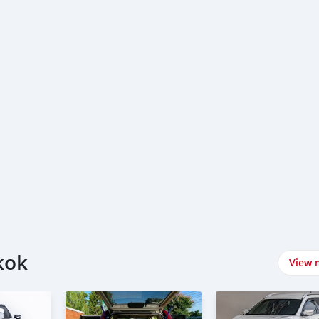
kok
View 