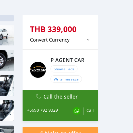
THB
339,000
Convert Currency
P AGENT CAR
Show all ads
Write message
Call the seller
+6698 792 9329
Call