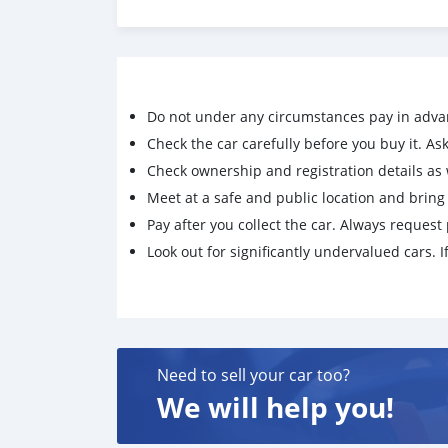
ราคา 339,000 บาท ผ่อนเพียง 6,099 บาท
Brand. : NISSAN Year : 2015
Model. : X-TRAIL Grade. : 2.0 V 4WD HYBRID
Engine. : 2000 cc Type : เบนซิน
Gearbox : AT Color : ขาว
Do not under any circumstances pay in adva
Mileage. : 174,000 Km.
Check the car carefully before you buy it. Ask 
(ซื้อสด ราคานี้ยังไม่รวมค่าดำเนินการ 10,000 บ.)
Check ownership and registration details as w
🚩 Price. 339,000 บาท
Meet at a safe and public location and brin
ยอดจัด : 349,000 บาท
เงินดาวน์. : ฟรีเงินดาวน์
Pay after you collect the car. Always request 
ประกันภัย : ฟรีประกันภัย 1 ปี
Look out for significantly undervalued cars. If
ค่าดำเนินการ : 10,000 บาท
รวมออกรถ 0 บาท
ผ่อน 36 งวด = 11,252 บาท
ผ่อน 48 งวด = 8,732 บาท
ผ่อน 60 งวด = 7,281 บาท
Need to sell your car too?
ผ่อน 72 งวด = 6,546 บาท
ผ่อน 84 งวด = 6,099 บาท
We will help you!
#NISSAN #XTRAIL #นิสสัน #เอ็กซ์เทรล #รถมือส