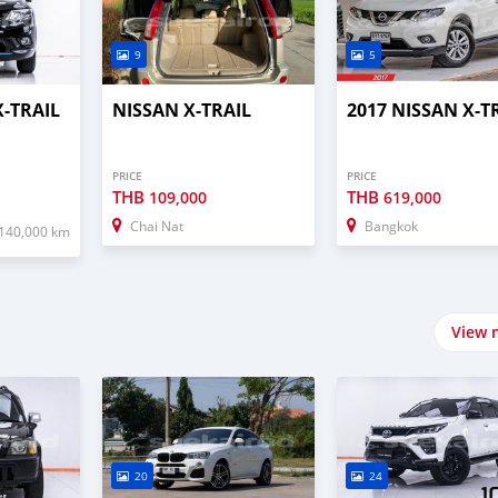
9
5
X-TRAIL
NISSAN X-TRAIL
2017 NISSAN X-T
PRICE
PRICE
THB
THB
109,000
619,000
Chai Nat
Bangkok
140,000 km
View 
20
24