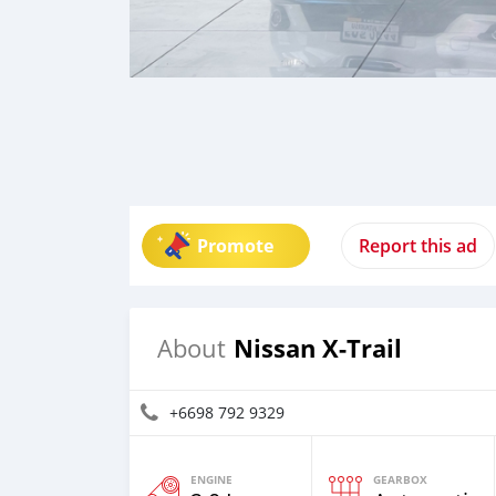
Promote
Report this ad
Nissan X-Trail
About
+6698 792 9329
ENGINE
GEARBOX