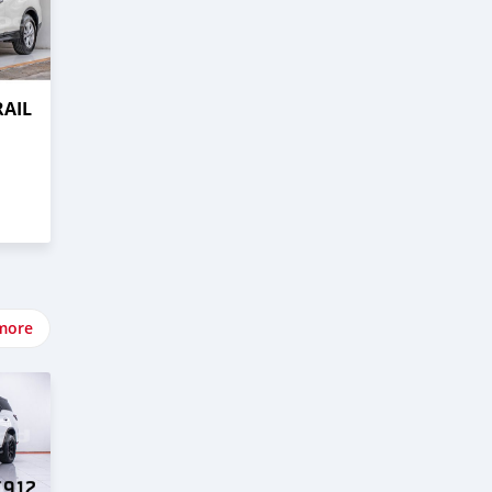
RAIL
more