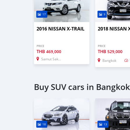
17
9
2016 NISSAN X-TRAIL
2018 NISSAN 
PRICE
PRICE
THB
THB
469,000
529,000
Samut Sakhon
Bangkok
Buy SUV cars in Bangkok
18
13