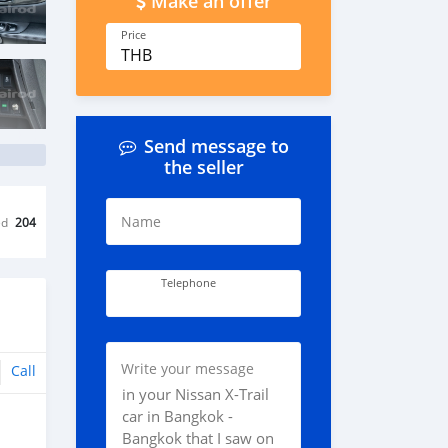
Make an offer
Price
THB
Send message to
the seller
Name
ed
204
Telephone
Write your message
Call