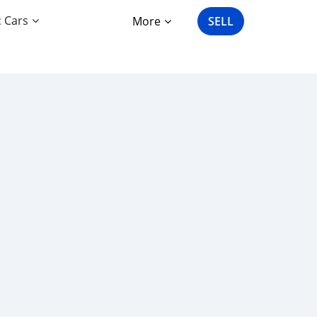
c Cars
More
SELL