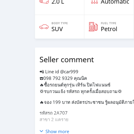
2.0 L
Automatic
BODY TYPE
FUEL TYPE
SUV
Petrol
Seller comment
📲 Line id @car999
☎️098 792 9329 คุณนิค
🔥ซื้อรถยนต์ทุกรุ่น เทิร์น ปิดไฟแนนซ์
💢รบกวนแจ้ง รหัสรถ ทุกครั้งเมื่อสอบถาม💢
🔥จอง 199 บาท ส่งบัตรประชาชน รู้ผลอนุมัติภายใ
รหัสรถ 2A707
สาขา 2 แคราย
NISSAN X-TRAIL 2.0 V 4WD HYBRID 2015
Show more