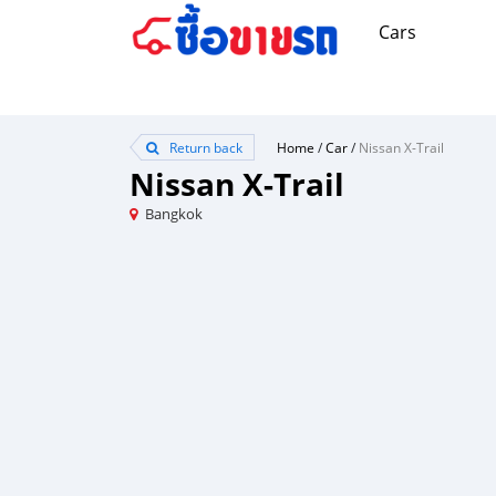
Cars
Return back
Home
/
Car
/
Nissan X-Trail
Nissan X-Trail
Bangkok