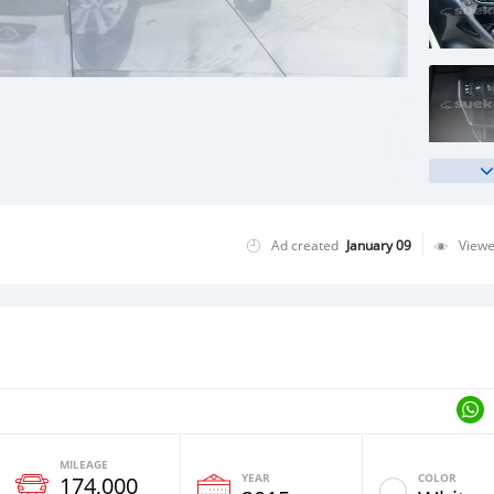
Ad created
January 09
View
MILEAGE
YEAR
COLOR
174,000