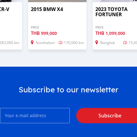
CR-V
2015 BMW X4
2023 TOYOTA
FORTUNER
PRICE
PRICE
THB
THB
999,000
1,099,000
283,000 km
Nonthaburi
170,000 km
Bangkok
15,0
Subscribe to our newsletter
Subscribe