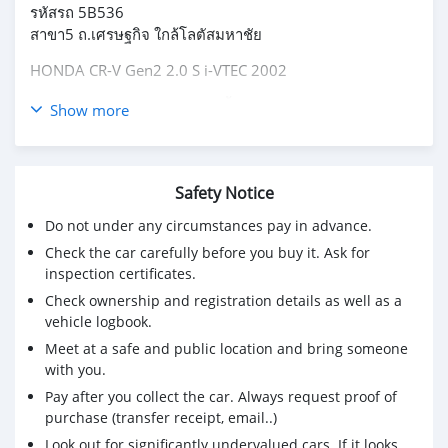
รหัสรถ 5B536
สาขา5 ถ.เศรษฐกิจ ใกล้โลตัสมหาชัย
HONDA CR-V Gen2 2.0 S i-VTEC 2002
ราคา 119,000 บ. (ขายสดเท่านั้น)
Show more
Brand :HONDA Year : 2002
Model : CR-V Grade : 2.0 S i-VTEC
Engine : 2000 cc. Type : เบนซิน
Safety Notice
Gearbox : A/T Color : น้ำตาล
Do not under any circumstances pay in advance.
Mileage : 254,xxx km.
Check the car carefully before you buy it. Ask for
🎗ภายใน เซ็นทรัลล๊อก เบาะกึ่งหนัง กระจกไฟฟ้า Airbag พวง
inspection certificates.
มาลัยเพาเวอร์ กุญแจรีโมท-สัญญานกันขโมย เบรค ABS แอร์
Check ownership and registration details as well as a
วิทยุ - CD
vehicle logbook.
🎗ภายนอก กระจกมองข้างปรับไฟฟ้า
Meet at a safe and public location and bring someone
with you.
#HONDA #CRV #Gen2 #รถครอบครัว
Pay after you collect the car. Always request proof of
purchase (transfer receipt, email..)
Look out for significantly undervalued cars. If it looks