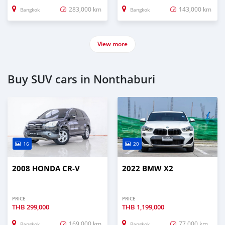
283,000 km
143,000 km
Bangkok
Bangkok
View more
Buy SUV cars in Nonthaburi
16
20
2008 HONDA CR-V
2022 BMW X2
PRICE
PRICE
THB
299,000
THB
1,199,000
169,000 km
77,000 km
Bangkok
Bangkok