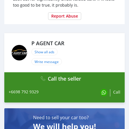
too good to be true, it probably is.
Report Abuse
P AGENT CAR
Show all ads
Write message
Call the seller
+6698 792 9329
Call
Need to sell your car too?
We will help you!