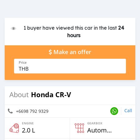
1 buyer have viewed this car in the last
24
hours
Make an offer
Price
THB
Honda CR-V
About
Call
+6698 792 9329
ENGINE
GEARBOX
2.0 L
Automatic