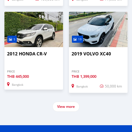
5
19
2012 HONDA CR-V
2019 VOLVO XC40
PRICE
PRICE
THB
445,000
THB
1,399,000
Bangkok
50,000 km
Bangkok
View more