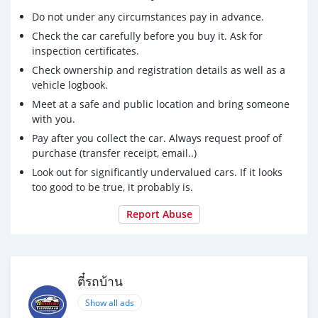
📌เบาะหนัง ชุดแต่งรอบคัน
Do not under any circumstances pay in advance.
📌ล้อmax ขอบ17
Check the car carefully before you buy it. Ask for
📌ไม่มีชน ไม่ติดGAS
inspection certificates.
📌ไม่จมน้ำ เครื่องเกียร์ดี
Check ownership and registration details as well as a
📌ช่วงล่างแน่น แอร์หนาว
vehicle logbook.
📌พร้อมใช้งาน เล่มพร้อมโอน
Meet at a safe and public location and bring someone
📌ซื้อสดไม่บวกvat
with you.
📌ทดลองขับได้
✅ขาย สด-ผ่อน
Pay after you collect the car. Always request proof of
✅หาอยู่ไม่ผิดหวัง
purchase (transfer receipt, email..)
✅ถูกสุดในเว็บ
Look out for significantly undervalued cars. If it looks
✅เอกสารพร้อมโอน
too good to be true, it probably is.
✅รถบ้านรถเทิรน์โชว์รูม
Report Abuse
ตี๋รถบ้าน
Show all ads