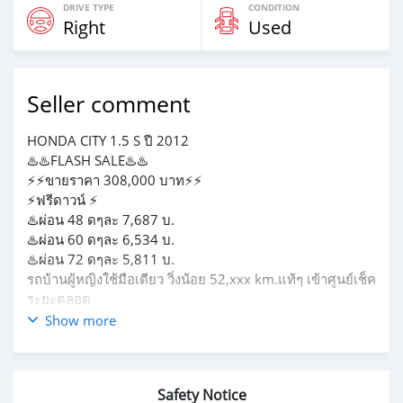
DRIVE TYPE
CONDITION
Right
Used
Seller comment
HONDA CITY 1.5 S ปี 2012
♨️♨️FLASH SALE♨️♨️
⚡️⚡️ขายราคา 308,000 บาท⚡️⚡️
⚡️ฟรีดาวน์ ⚡️
♨️ผ่อน 48 ดๆละ 7,687 บ.
♨️ผ่อน 60 ดๆละ 6,534 บ.
♨️ผ่อน 72 ดๆละ 5,811 บ.
รถบ้านผู้หญิงใช้มือเดียว วิ่งน้อย 52,xxx km.แท้ๆ เข้าศูนย์เช็ค
ระยะตลอด
ฟรีดาวน์ ไฟแนนท์จัดได้เต็ม เบาะหนัง ชุดแต่งรอบคัน
Show more
📌รถบ้านผู้หญิงใช้มือเดียว
📌วิ่งน้อย 52,xxx km.แท้ๆ
📌เข้าศูนย์เช็คระยะตลอด
Safety Notice
📌ฟรีดาวน์ ไฟแนนท์จัดได้เต็ม