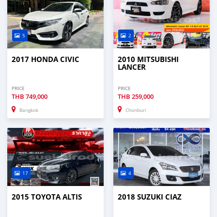
5
2
2017 HONDA CIVIC
2010 MITSUBISHI
LANCER
PRICE
PRICE
THB
749,000
THB
259,000
Bangkok
Chonburi
17
4
2015 TOYOTA ALTIS
2018 SUZUKI CIAZ