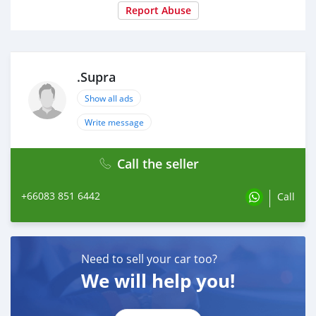
Report Abuse
.Supra
Show all ads
Write message
Call the seller
+66083 851 6442
Call
Need to sell your car too?
We will help you!