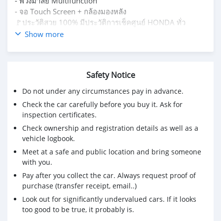
- พวงมาลัย Multifunction
- จอ Touch Screen + กล้องมองหลัง
🚩ประวัติสวย 100% มีประวัติการเช็คศูนย์ HONDA ทั่ว
ประเทศ สามารถตรวจสอบประวัติได้ก่อนตัดสินใจ (รับประกัน
Show more
เลขไมล์แท้ 100% สามารถตรวจสอบได้หากตรวจสอบพบว่า
รถไมล์ไม่ตรงยินดีคืนเงินเต็มจำนวนพร้อมค่าเสียเวลา)
✅ซื้อรถเงินสด ไม่เก็บ Vat 7%
Safety Notice
✅บริการจัดไฟแนนซ์ ทั่วประเทศ อยู่ต่างจังหวัดก็ออกรถได้
✅รับประกันเครื่อง-เกียร์ 2 ปี หรือ 20,000 km. ทั่วประเทศ
Do not under any circumstances pay in advance.
✅บริการช่วยเหลือฉุกเฉิน 24 ชม. ทั่วประเทศ
Check the car carefully before you buy it. Ask for
✅รับประกันรถไม่เคยมีอุบัติเหตุ การันตีตัวถังสวย 100% ระบุ
inspection certificates.
ในสัญญา
Check ownership and registration details as well as a
✅บริการส่งรถ ทุกจังหวัด ทุกอําเภอ ทั่วประเทศ
vehicle logbook.
🌟เงื่อนไขเป็นไปตามที่บริษัทกำหนด🌟
Meet at a safe and public location and bring someone
📌 ดูรถแถวบางแค ถ. กาญจนาภิเษก กทม.
with you.
ติดต่อสอบถาม
Tel & Line : 0838516442
Pay after you collect the car. Always request proof of
#Honda #BRV #SUV #ฮอนด้า #บีอาร์วี #ฮอนด้ามือสอง
purchase (transfer receipt, email..)
#รถมือสอง
Look out for significantly undervalued cars. If it looks
too good to be true, it probably is.