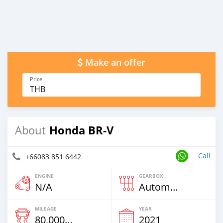
Make an offer
Price
THB
Honda BR-V
About
Call
+66083 851 6442
ENGINE
GEARBOX
N/A
Automatic
MILEAGE
YEAR
80,000 Km
2021