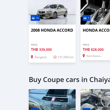
15
7
2008 HONDA ACCORD
HONDA ACCO
PRICE
PRICE
THB
THB
339,000
828,000
Kanchanaburi
Bangkok
191,000 km
Buy Coupe cars in Chai