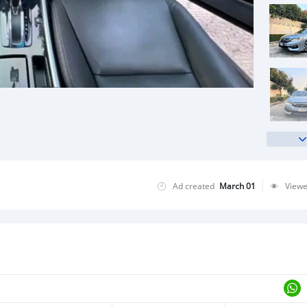
Ad created
March 01
View