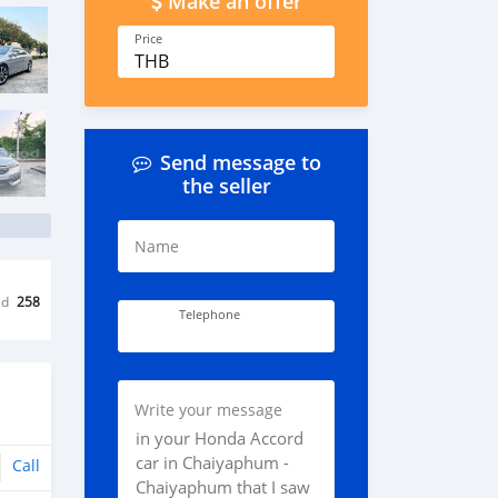
Make an offer
Price
THB
Send message to
the seller
Name
ed
258
Telephone
Write your message
Call