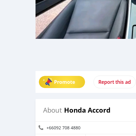
Promote
Report this ad
Honda Accord
About
+66092 708 4880