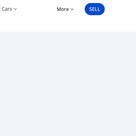
c Cars
More
SELL