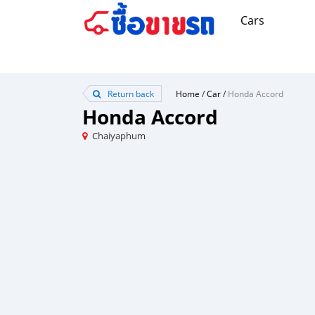
Cars
Return back
Home
/
Car
/
Honda Accord
Honda Accord
Chaiyaphum