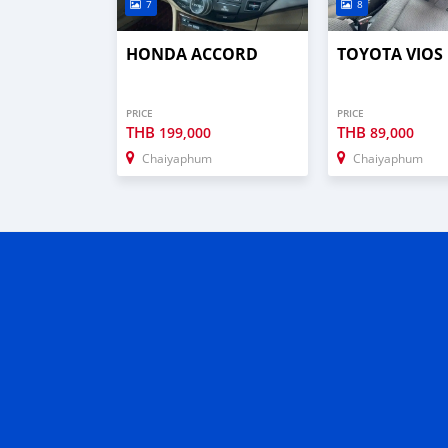
7
8
HONDA ACCORD
TOYOTA VIOS
PRICE
PRICE
THB
THB
199,000
89,000
Chaiyaphum
Chaiyaphum