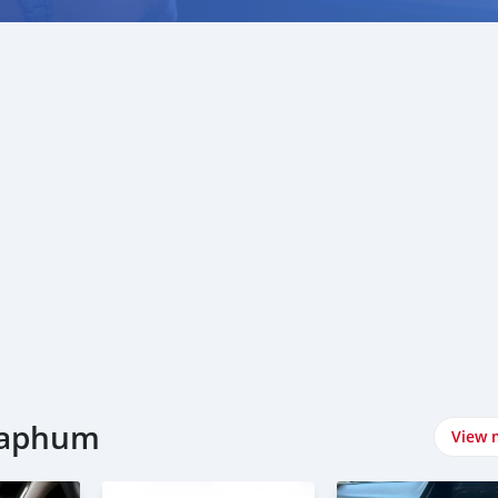
yaphum
View 