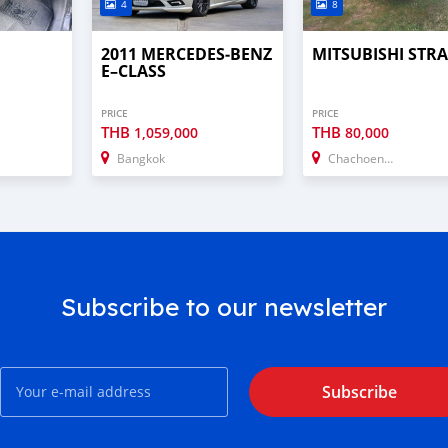
4
8
2011 MERCEDES‒BENZ
MITSUBISHI STR
E–CLASS
PRICE
PRICE
THB
THB
1,059,000
80,000
Bangkok
Chachoengsao
Subscribe to our newsletter
Subscribe