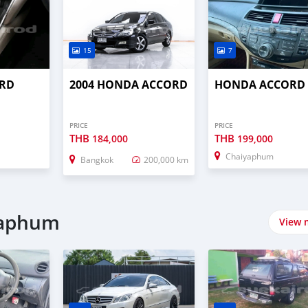
15
7
RD
2004 HONDA ACCORD
HONDA ACCORD
PRICE
PRICE
THB
THB
184,000
199,000
Chaiyaphum
Bangkok
200,000 km
yaphum
View 