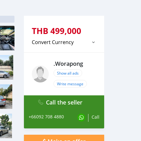
THB
499,000
Convert Currency
.Worapong
Show all ads
Write message
Call the seller
+66092 708 4880
Call