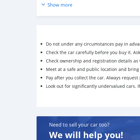
✅ไฟ Daytime Running Light LED
Show more
✅ครูซคอนโทรล
✅จอ+กล้องมองหลัง มองข้าง
✅bluetooth usb hdmi
✅เบาะหนัง+ปรับไฟฟ้า+Memory
✅Film ceramic
Do not under any circumstances pay in adva
✅สีรถขัดเคลือบแก้วตลอด
✅ยางใหม่พึ่งเปลี่ยน 4 เส้น
Check the car carefully before you buy it. Ask 
✅ประกันชั้น1 เหลือ11 เดือน
Check ownership and registration details as w
✅พึ่งเปลี่ยนยางรองแท่นเครื่องแท้ ยกชุด
Meet at a safe and public location and brin
✅book service กุญแจครบ2 ดอก
Pay after you collect the car. Always request 
✅รับประกันไม่มีชนหนัก พลิกคว่ำ น้ำท่วม ไมล์แท้ 
Look out for significantly undervalued cars. If
สนใจติดต่อ/ปรึกษา
☎️ : 092-708 4880 บังยี
📱 : https://lin.ee/FwLNAZv
📌เงินเดือนเริ่มต้น 16,000 ซื้อได้
📌รายได้เกิน 30,000 ไม่ต้องค้ำ
Need to sell your car too?
📌รายได้เพียง 2เท่าซื้อคนเดียวจบกู้เต็ม รายได้ไม
We will help you!
📌ภาระหนี้เยอะ ออกได้