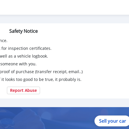
Safety Notice
nce.
for inspection certificates.
ell as a vehicle logbook.
g someone with you.
proof of purchase (transfer receipt, email..)
การันตี
 it looks too good to be true, it probably is.
Report Abuse
่พอสามารถกู้ร่วมกันได้
Sell your car