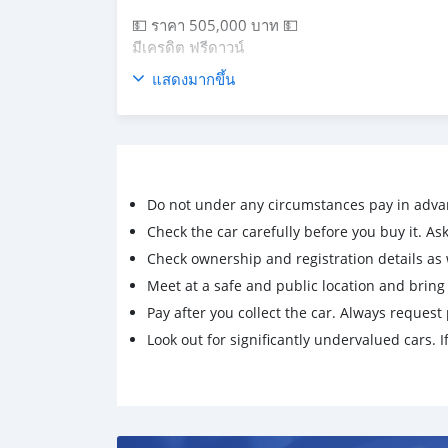
💵 ราคา 505,000 บาท 💵
มีเครดิต ฟรีดาวน์
แสดงมากขึ้น
รถอยู่ กลปพฤ บางแค
LINE: jippy27
📳0996326669
Do not under any circumstances pay in adva
Check the car carefully before you buy it. Ask 
Check ownership and registration details as w
Meet at a safe and public location and brin
Pay after you collect the car. Always request 
Look out for significantly undervalued cars. If