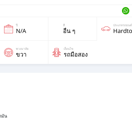
ปี
สี
ประเภทรถยนต์
N/A
อื่น ๆ
Hardt
พวงมาลัย
เงื่อนไข
ขวา
รถมือสอง
ำมัน