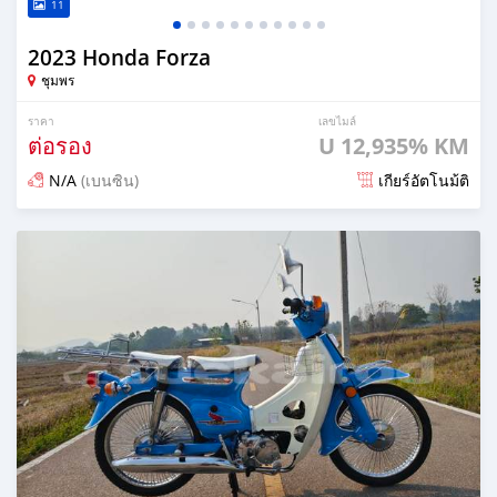
11
2023 Honda Forza
ชุมพร
ราคา
เลขไมล์
ต่อรอง
U 12,935% KM
N/A
(เบนซิน)
เกียร์อัตโนม้ติ
โพสต์เมื่อ %{เวลา} ที่ผ่านมา