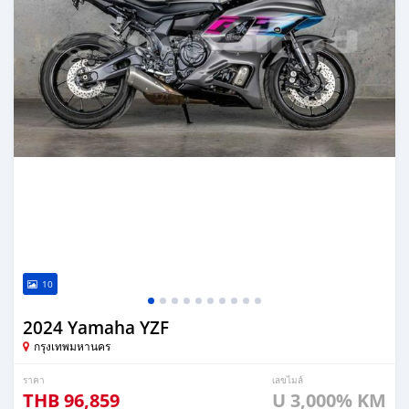
10
2024 Yamaha YZF
กรุงเทพมหานคร
ราคา
เลขไมล์
THB
96,859
U 3,000% KM