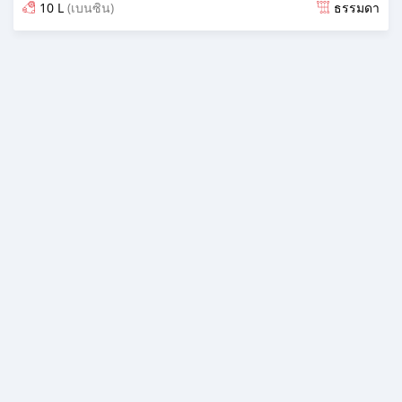
10 L
(เบนซิน)
ธรรมดา
โพสต์เมื่อ %{เวลา} ที่ผ่านมา