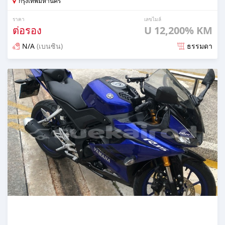
กรุงเทพมหานคร
ราคา
เลขไมล์
ต่อรอง
U 12,200% KM
N/A
(เบนซิน)
ธรรมดา
โพสต์เมื่อ %{เวลา} ที่ผ่านมา