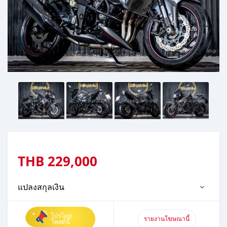
THB
229,000
แปลงสกุลเงิน
โปรโมท
รายงานโฆษณานี้
โพสต์นี้