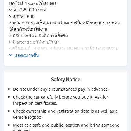
เลขไมล์ 1x,xxx กิโลเมตร
ราคา 229,000 บาท
> สภาพ : สวย
> ผ่านการตรวจเช็คสภาพ พร้อมเซอร์วิสเปลี่ยนถ่ายของเหลว
ให้ลูกค้าพร้อมใช้งาน
> มีรับประกันวารันตีตัวรถทั้งคัน
> มี after sale ให้คำปรึกษา
•เครื่องยนต์ : 4 ลูกสูบ 4 จังหวะ DOHC 4 วาล์ว ระบายความ
ร้อนด้วยน้ำ
แสดงมากขึ้น
•ขนาด : 749 ซีซี
•แรงม้า : 114 แรงม้า ที่ 10,500 รอบ/นาที
•โหมดการขับขี่ : โหมดสปอร์ต, ขับขี่ในเมือง และขับขี่ในถนน
Safety Notice
เปียกลื่น
•สไตล์รถ : naked
Do not under any circumstances pay in advance.
•ความสูงเบาะนั่ง : 820 มิลลิเมตร
Check the car carefully before you buy it. Ask for
•น้ำหนักรถ : 213 กิโลกรัม
inspection certificates.
Check ownership and registration details as well as a
vehicle logbook.
Meet at a safe and public location and bring someone