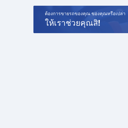
-พร้อมแผนที่นำทางเนวิเกเตอร์
-พร้อมจอกลางห้องผู้โดยสาร 10 นิ้ว
ต้องการขายรถของคุณ ของคุณหรือเปล่า
🔥เบาะแถว 3 พับเก็บได้เพิ่มพื้นที่สัมภาระได้เยอะข
ให้เราช่วยคุณสิ!
🔥ระบบแอร์ดูโอโซนเย็น100%
🔥ABS / AIRBAG
ระบบฉีดน้ำล้างไฟหน้า
- จอแสดงข้อมูลการขับขี่ภาษาไทย
- ปุ่มเซ็นทรัลล็อคฝั่งคนขับ
- ปุ่มกระจกไฟฟ้าแบบเรืองแสงฝั่งคนขับ
- พนักพิงศีรษะแถวที่สอง 3 ตำแหน่ง
- เข็มขัดนิรภัยแถว 2 แบบ ELR 3 จุด ทั้ง 3 ตำแหน
- ม่านถุงลมนิรภัยครอบคลุมเบาะนั่งแถวที่ 3
❤️หน้าเดิม หลังเดิม รถสวยมาก❤️
🔥ราคาพิเศษ 759,000 บาท
เครดิตดีฟรีดาวน์
🔥จัดไฟแนนซ์ 759,000 บาท
🔥ผ่อนประมาณ 15,172 x 72 งวด
#รถมีเสน่ห์มากๆรับประกันเห็นแล้วจะต้องชอบ
#mitsubishi
#Pajero