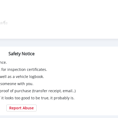
ซิ่ง
me Running Light พร้อมระบบปรับความสูงอัตโนมัติ
Safety Notice
nce.
งแถว3
for inspection certificates.
ell as a vehicle logbook.
นเกียร์แบบสปอร์ต
g someone with you.
proof of purchase (transfer receipt, email..)
ๆ
 it looks too good to be true, it probably is.
 นิ้ว รองรับ CD/DVD/MP3
Report Abuse
กกล้องมองภาพรอบคันได้