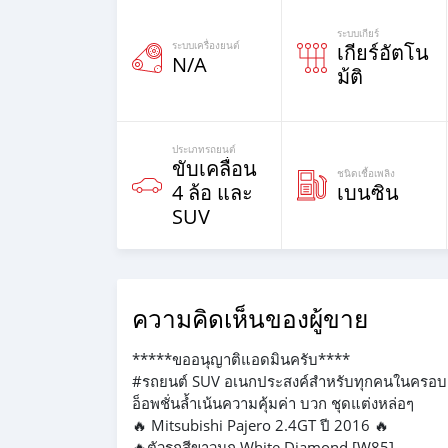
ระบบเกียร์
ระบบเครื่องยนต์
เกียร์อัตโน
N/A
ม้ติ
ประเภทรถยนต์
ขับเคลื่อน
ชนิดเชื้อเพลิง
4 ล้อ และ
เบนซิน
SUV
ความคิดเห็นของผู้ขาย
*****ขออนุญาติแอดมินครับ****
#รถยนต์ SUV อเนกประสงค์สำหรับทุกคนในครอบ
อ็อพชั่นล้ำเน้นความคุ้มค่า บวก ชุดแต่งหล่อๆ
🔥 Mitsubishi Pajero 2.4GT ปี 2016 🔥
🔥ตัวรถสีขาวมุก White Diamond [W85]