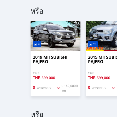
#จะจัดสดหรือจบไฟแนนซ์ผมก็พร้อมดูแลลูกค้าทุ
นัดดูรถได้ที่ ถ.กาญจนาภิเษก บางบัวทอง-บางแค
หรือ
ID LINE:juy139
TEL:0811381427 / 0845814725
6
24
2019 MITSUBISHI
2015 MITSUBI
PAJERO
PAJERO
ราคา
ราคา
THB
THB
599,000
599,000
u 162,000%
กรุงเทพมหานคร
กรุงเทพมหานคร
km
หรือ