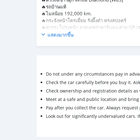
🔥รถบ้านแท้
🔥ไมลน้อย 192,000 km.
🔥กระจังหน้าโครเมี่ยม รังผึ้งดำ ทรงสปอตร์
🔥ฝากระโปร่งหน้า ลายเคฟร่าคาร์บอน ค่าย GP เรด
✨️สเกริต์รอบคัน ค่าย Zamurai
แสดงมากขึ้น
🔥 ไฟหน้า โปรเจคเตอร์ Bi- LED และ LED Dayti
🔥สปอยเลอร์หลัง
🔥ปุ่มกดปลดล็อกประตู (finger prints )
🔥ไฟตัดหมอกหน้า LED
🔥ภายในรถสีทูโทน ดำ/เมทาลิก ดูมีสไตล์
Do not under any circumstances pay in adva
🔥เบาะคู่หน้าปรับไฟฟ้า
🔥วัสดุเบาะหนังสีดำพร้อมเบาะผู้โดยสารตอนหลั
Check the car carefully before you buy it. Ask 
🔥เครื่องยนต์ ดีเซล 4สูบ 2,442 cc. 181 แรงม้า
Check ownership and registration details as w
🔥เกียร์อัตโนมัติ พร้อม paddle shift โหมดเปลี่ย
Meet at a safe and public location and brin
🔥ติดตั้งสวิตช์เบรกมือไฟฟ้า
Pay after you collect the car. Always request 
🔥ล้ออัลลอยแต่ง สีดำ ขนาด 18 นิ้ว พร้อมยางใหม่
Look out for significantly undervalued cars. If
🔥ด้านเครื่องเสียง เป็นแบบหน้าจอสัมผัสขนาด 7
-รองรับการเชื่อมต่อบลูทูธเพื่อสนนทนาโทรศัพท์
-สามารถเล่นเพลงจากสมาร์ทโฟนได้
-พร้อมทั้งมีช่องต่อ USB ให้ สามารถแสดงภาพจา