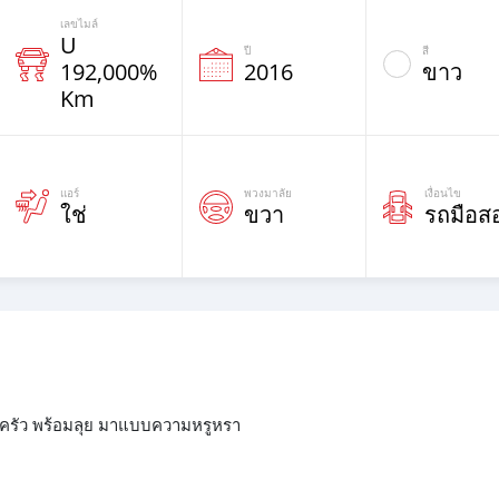
เลขไมล์
U
ปี
สี
192,000%
2016
ขาว
Km
แอร์
พวงมาลัย
เงื่อนไข
ใช่
ขวา
รถมือส
ครัว พร้อมลุย มาแบบความหรูหรา