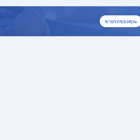
ึ้น
ขายรถของคุณ
่ง