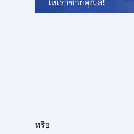
ให้เราช่วยคุณสิ!
ผ่อน 72 งวด = 5,437 บาท
ผ่อน 84 งวด = 5,106 บาท
เงื่อนไขเป็นไปตามที่ไฟแนนซ์กำหนด
โปรโมชั่นพิเศษ สำหรับลูกค้าเครดิตดีลือกรับเรทด
📍36 งวด = 1.29 %
📍48 งวด = 1.99 %
📍60 งวด = 2.39 %
📍72 งวด = 3.59 %
🔥 เงื่อนไข โปรโมชั่น ดอกเบี้ยเริ่มต้น 1.29% ต
- ยอดจัดไฟแนนซ์ 300,000-600,000 บาท
- ผ่อนสูงสุด 72 เดือน
- เป็นลูกค้าประวัติดี พนักงานประจำเงินเดือน 20,
- ค่าดำเนินการแคมเปญ 20,000 บาท (รวมในยอดจ
หรือ