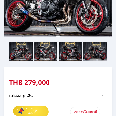
THB
279,000
แปลงสกุลเงิน
โปรโมท
รายงานโฆษณานี้
โพสต์นี้