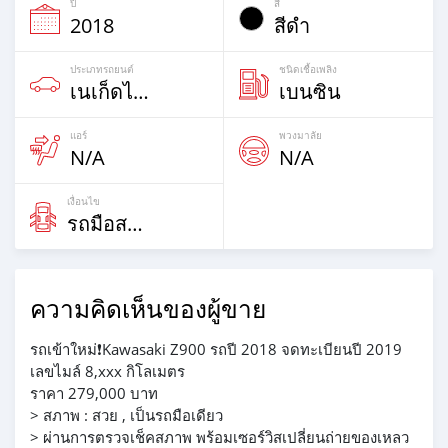
ปี
สี
2018
สีดำ
ประเภทรถยนต์
ชนิดเชื้อเพลิง
เนเก็ดไบก์
เบนซิน
แอร์
พวงมาลัย
N/A
N/A
เงื่อนไข
รถมือสอง
ความคิดเห็นของผู้ขาย
รถเข้าใหม่❗Kawasaki Z900 รถปี 2018 จดทะเบียนปี 2019
เลขไมล์ 8,xxx กิโลเมตร
ราคา 279,000 บาท
> สภาพ : สวย , เป็นรถมือเดียว
> ผ่านการตรวจเช็คสภาพ พร้อมเซอร์วิสเปลี่ยนถ่ายของเหลว