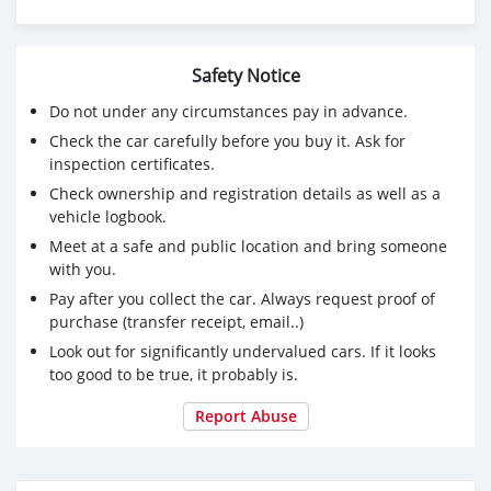
นาที ไม่ผ่านคืนเงินจองทุกกรณี
🔥ซื้อรถกับ BB พร้อมให้คำปรึกษา แก้ทุกปัญหา ให้ทุกเรื่อง
บริการ call center 24 ชม.
Safety Notice
🔥BB Care Plus รับประกันหลังการขาย สูงสุด 2 ปี หรือ
Do not under any circumstances pay in advance.
20,000 km..
Check the car carefully before you buy it. Ask for
🔥มีรถให้เลือกมากกว่า 1,500 คัน
inspection certificates.
สาขา 1 สี่แยกมไหสวรรย์ ใกล้เดอะมอลล์ท่าพระ
Check ownership and registration details as well as a
รหัสรถ 1D087 ราคา 449,000บาท ผ่อนเพียง 7,182 บาท
vehicle logbook.
Brand. : FORD Year. : 2019
Meet at a safe and public location and bring someone
Model. : RANGER Grade. : 2.2 XLT DBL CAB HI-RIDER
with you.
Engine. : 2200 CC Type. : ดีเซล
Pay after you collect the car. Always request proof of
Gearbox : AT Color. : ดำ
purchase (transfer receipt, email..)
Mileage. : 54,XXX KM.
(ซื้อสด ราคานี้ยังไม่รวมค่าดำเนินการ 10,000 บ.)
Look out for significantly undervalued cars. If it looks
🚩 Price. 449,000บาท
too good to be true, it probably is.
ยอดจัด : 459,000บาท
Report Abuse
เงินดาวน์ : 0 บาท
ประกันภัย : ฟรีประกันภัย 1 ปี
ค่าดำเนินการ : 10,000 บาท