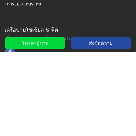
รถกระบะ/รถบรรทุก
เครือข่ายโซเชียล & ฟีด
เชื่อมต่อกับเราบน Facebook, YouTube และ Twitter
โทรหาผู้ขาย
ส่งข้อความ
สมัครรับจดหมายข่าว
สำหรับการแจ้งเตือนทางอีเมล์หรือ SMS
2016-2026 สงวนลิขสิทธิ์. suekairod.com เป็นส่วนหนึ่งของ
, แพลตฟอร์มคลาสสิฟายด์ยานยนต์ชั้นนำใน