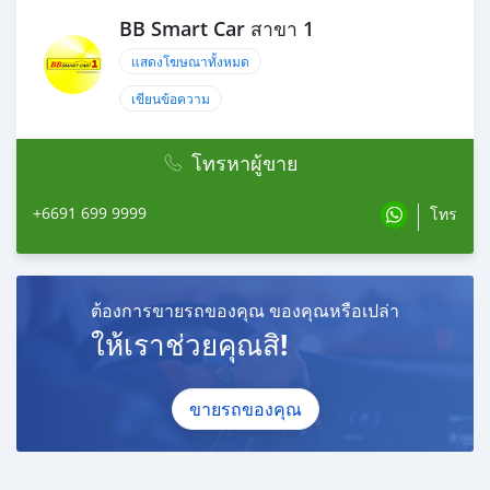
รวมออกรถ : 0 บาท
BB Smart Car สาขา 1
ผ่อน 36 งวด = 13,818 บาท
ผ่อน 48 งวด = 10,630 บาท
แสดงโฆษณาทั้งหมด
ผ่อน 60 งวด = 8,833 บาท
ผ่อน 72 งวด = 7,902 บาท
เขียนข้อความ
ผ่อน 84 งวด = 7,182 บาท
โทรหาผู้ขาย
เงื่อนไขเป็นไปตามที่ไฟแนนซ์กำหนด
โปรโมชั่นพิเศษ สำหรับลูกค้าเครดิตดีลือกรับเรทดอกเบี้ย
+6691 699 9999
โทร
พิเศษ
📍36 งวด = 1.29 %
📍48 งวด = 1.99 %
📍60 งวด = 2.39 %
ต้องการขายรถของคุณ ของคุณหรือเปล่า
📍72 งวด = 3.59 %
ให้เราช่วยคุณสิ!
🔥 เงื่อนไข โปรโมชั่น ดอกเบี้ยเริ่มต้น 1.29% ตลอดอายุ
สัญญา
ขายรถของคุณ
- ยอดจัดไฟแนนซ์ 300,000-600,000 บาท
- ผ่อนสูงสุด 72 เดือน
- เป็นลูกค้าประวัติดี พนักงานประจำเงินเดือน 20,000 ขึ้นไป
- ค่าดำเนินการแคมเปญ 20,000 บาท (รวมในยอดจัดได้)