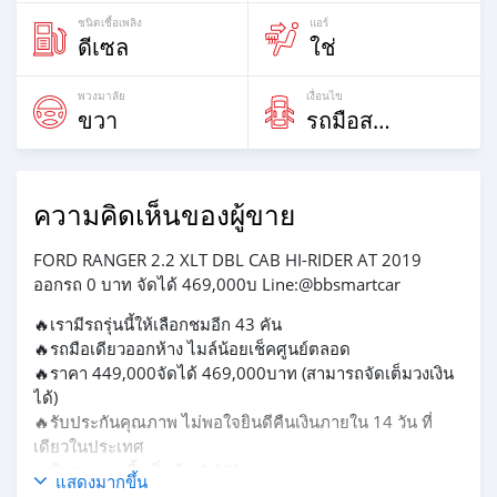
ชนิดเชื้อเพลิง
แอร์
ดีเซล
ใช่
พวงมาลัย
เงื่อนไข
ขวา
รถมือสอง
ความคิดเห็นของผู้ขาย
FORD RANGER 2.2 XLT DBL CAB HI-RIDER AT 2019
ออกรถ 0 บาท จัดได้ 469,000บ Line:@bbsmartcar
🔥เรามีรถรุ่นนี้ให้เลือกชมอีก 43 คัน
🔥รถมือเดียวออกห้าง ไมล์น้อยเช็คศูนย์ตลอด
🔥ราคา 449,000จัดได้ 469,000บาท (สามารถจัดเต็มวงเงิน
ได้)
🔥รับประกันคุณภาพ ไม่พอใจยินดีคืนเงินภายใน 14 วัน ที่
เดียวในประเทศ
🔥พิเศษดอกเบี้ยเริ่มต้น 1.29%
แสดงมากขึ้น
🔥จอง 199 บาท ส่งบัตรประชาชน รู้ผลพิจารณาภายใน 30