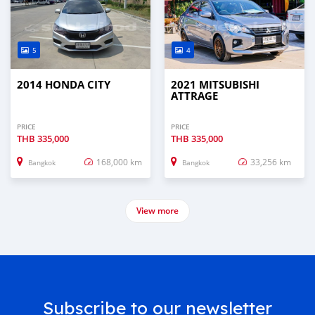
5
4
2014 HONDA CITY
2021 MITSUBISHI
ATTRAGE
PRICE
PRICE
THB
335,000
THB
335,000
168,000 km
33,256 km
Bangkok
Bangkok
View more
Subscribe to our newsletter