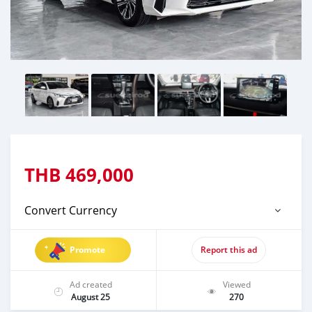
THB
469,000
Convert Currency
Promote
Report this ad
Ad created
Viewed
August 25
270