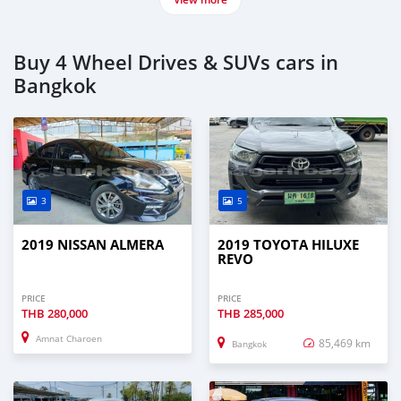
Buy 4 Wheel Drives & SUVs cars in
Bangkok
3
5
2019 NISSAN ALMERA
2019 TOYOTA HILUXE
REVO
PRICE
PRICE
THB
280,000
THB
285,000
Amnat Charoen
85,469 km
Bangkok