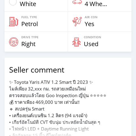
White
4 Wheel Drives & SUVs
FUEL TYPE
AIR CON
Petrol
Yes
DRIVE TYPE
CONDITION
Right
Used
Seller comment
✨ Toyota Yaris ATIV 1.2 Smart ปี 2023 ✨
ไมล์เพียง 32,xxx กม. รถสวยเหมือนใหม่
ตรวจสอบแล้วโดย Goo Inspection ญี่ปุ่น ⭐⭐⭐⭐⭐
💰 ราคาเพียง 469,000 บาท เท่านั้น‼️
🔹 สเปครุ่น Smart
• เครื่องยนต์เบนซิน 1.2 ลิตร (94 แรงม้า)
• เกียร์อัตโนมัติ CVT ขับนุ่ม ประหยัดน้ำมันสุด ๆ
• ไฟหน้า LED + Daytime Running Light
• ล้ออัลลอย 15 นิ้ว ดีไซน์สปอร์ต