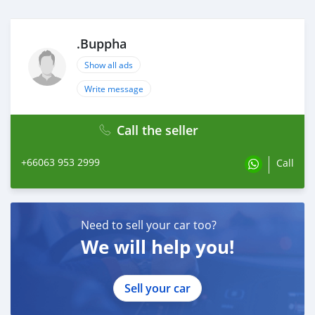
.Buppha
Show all ads
Write message
Call the seller
+66063 953 2999
Call
Need to sell your car too?
We will help you!
Sell your car