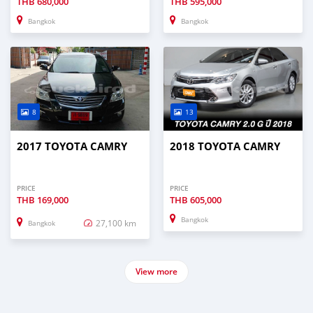
THB
680,000
THB
595,000
Bangkok
Bangkok
8
13
2017 TOYOTA CAMRY
2018 TOYOTA CAMRY
PRICE
PRICE
THB
169,000
THB
605,000
Bangkok
27,100 km
Bangkok
View more