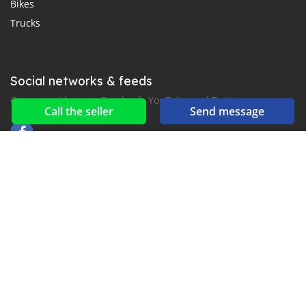
Bikes
Trucks
Social networks & feeds
Connect with us on Facebook, YouTube and Twitter.
Call the seller
Send message
New car notification
for E-Mail or SMS alerts
2016-2026 All right reserved. suekairod.com is part of