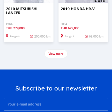
2010 MITSUBISHI
2019 HONDA HR-V
LANCER
PRICE
PRICE
THB
279,000
THB
629,000
200,000 km
68,000 km
Bangkok
Bangkok
View more
Subscribe to our newsletter