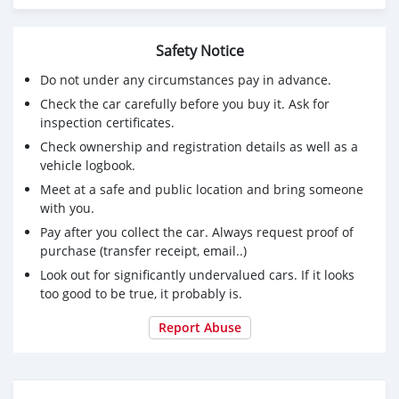
🔥ราคา 259,000 จัดได้ 420,000 บาท (สามารถจัดเต็มวงเงิน
ได้)
Safety Notice
🔥รถไมล์แท้เช็คศูนย์ตลอด
🔥เต็นท์รถที่มียอดขายเป็นอันดับ 1 ของประเทศ
Do not under any circumstances pay in advance.
🔥มีรถให้เลือกมากกว่า 1,500 คัน
Check the car carefully before you buy it. Ask for
🔥ขับฟรีดอกเบี้ย 1 ปี (ผ่อน 0% 12 เดือน )
inspection certificates.
🔥รับประกันคุณภาพ ไม่พอใจยินดีคืนเงินภายใน 14 วัน ที่
Check ownership and registration details as well as a
เดียวในประเทศ
vehicle logbook.
🔥ซื้อรถกับ BB พร้อมให้คำปรึกษา แก้ทุกปัญหา ให้ทุกเรื่อง
Meet at a safe and public location and bring someone
บริการ call center 24 ชม
with you.
🔥BB Care Plus รับประกันหลังการขาย สูงสุด 2 ปี หรือ
Pay after you collect the car. Always request proof of
20,000 km.
purchase (transfer receipt, email..)
สาขา1 สี่แยกมไหสวรรค์ ใกล้เดอะมอลล์ท่าพระ
Look out for significantly undervalued cars. If it looks
รหัสรถ 1A299 ราคา 259,000 บาท ผ่อนเพียง 5,238 บาท
too good to be true, it probably is.
Brand. : TOYOTA Year. : 2012
Model. : CAMRY Grade. : 2.0 G
Report Abuse
Engine. : 2000 CC Type. : เบนซิน
Gearbox : AT Color. : ดำ
Mileage. : 445,XXX KM.