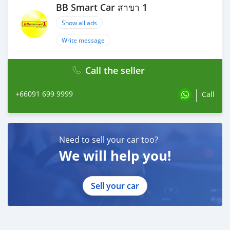
(ซื้อสด ราคานี้ยังไม่รวมค่าดำเนินการ 10,000 บ.)
BB Smart Car สาขา 1
🚩 Price. 259,000 บาท
Show all ads
ยอดจัด : 269,000 บาท
เงินดาวน์ : 0 บาท
Write message
ประกันภัย : ฟรีประกันภัย 1 ปี
ค่าดำเนินการ : 10,000 บาท
Call the seller
รวมออกรถ : 0 บาท
ผ่อน60 = 6,081 บาท
ผ่อน72 = 5,545 บาท
+66091 699 9999
Call
ผ่อน84 = 5,238 บาท
เงื่อนไขเป็นไปตามที่ไฟแนนซ์กำหนด**
🔥 เงื่อนไข โปรโมชั่น ผ่อนคนละครึ่ง
Need to sell your car too?
- เพียงเพิ่มราคา 12,000฿(สามารถรวมในยอดจัดได้)
We will help you!
-ยอดจัดไม่เกิน 800,000฿
Sell your car