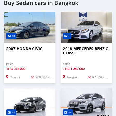
Buy Sedan cars in Bangkok
18
6
2007 HONDA CIVIC
2018 MERCEDES-BENZ C-
CLASSE
PRICE
PRICE
THB
218,000
THB
1,250,000
200,000 km
97,000 km
Bangkok
Bangkok
18
24