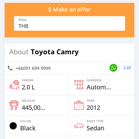
Make an offer
Price
THB
Toyota Camry
About
Call
+66091 699 9999
ENGINE
GEARBOX
2.0 L
Automatic
MILEAGE
YEAR
445,000 Km
2012
COLOR
BODY TYPE
Black
Sedan