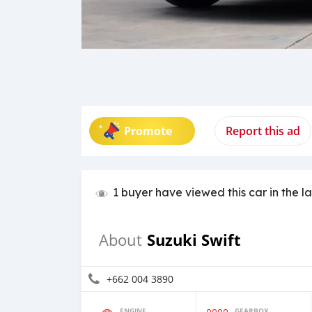
Promote
Report this ad
1 buyer have viewed this car in the l
Suzuki Swift
About
+662 004 3890
ENGINE
GEARBOX