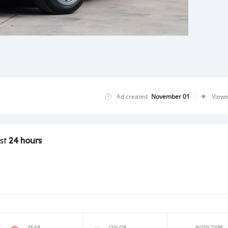
Ad created
November 01
View
ast
24 hours
YEAR
COLOR
BODY TYPE