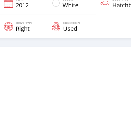
2012
White
Hatch
DRIVE TYPE
CONDITION
Right
Used
คาร