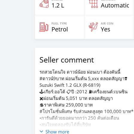
1.2 L
Automatic
FUEL TYPE
AIR CON
Petrol
Yes
Seller comment
รถสวยโดนใจ ดาวน์น้อย ผ่อนเบา ต้องคันนี้
#ดาวน์9บาท ผ่อนเริ่มต้น 5,xxx ตลอดสัญญา❣️
Suzuki Swift 1.2 GLX (R-6819)
🕹️เกียร์:ออโต้ 📋ปี :2012 ⛽เครื่องยนต์:เบนซิน
✖️ผ่อนเริ่มต้น 5,051 บาท ตลอดสัญญา
💲ราคาพิเศษ 259,000 บาท
#โปรโมชั่นพิเศษ รับส่วนลดสูงสุด 100,000 บาท*
•การันตีด้วยยอดมากกว่า 250 คันต่อเดือน
•สนใจทดลองขับได้ที่บริษัท
*เงื่อนไขเป็นไปตามคุณสมบัติของลูกค้าและธนา
Show more