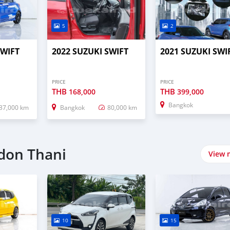
5
2
SWIFT
2022 SUZUKI SWIFT
2021 SUZUKI SWI
PRICE
PRICE
THB
THB
168,000
399,000
Bangkok
37,000 km
Bangkok
80,000 km
don Thani
View 
10
15