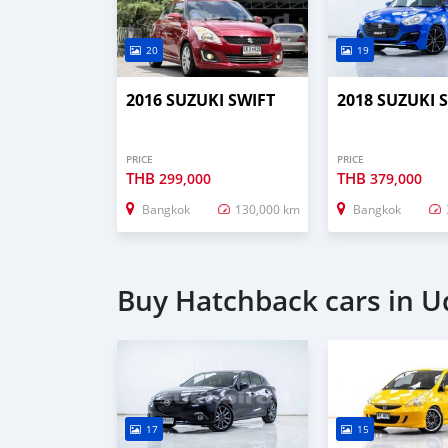
20
19
2016 SUZUKI SWIFT
2018 SUZUKI 
PRICE
PRICE
THB
THB
299,000
379,000
Bangkok
130,000 km
Bangkok
Buy Hatchback cars in U
17
15