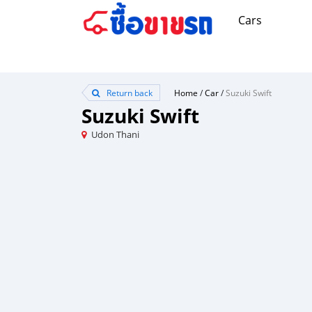
Cars
Return back
Home
/
Car
/
Suzuki Swift
Suzuki Swift
Udon Thani