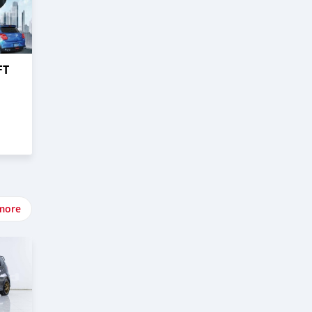
FT
more