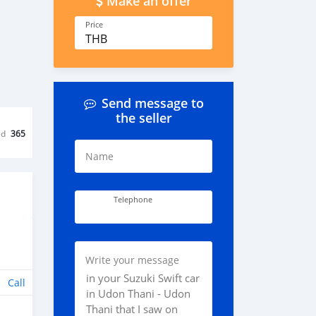
Make an offer
Price
THB
Send message to
the seller
ed
365
Name
Telephone
Write your message
Call