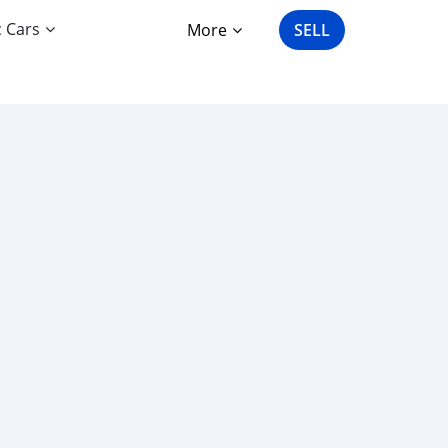
c Cars
More
SELL