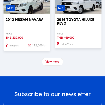
17
7
2012 NISSAN NAVARA
2016 TOYOTA HILUXE
REVO
PRICE
PRICE
THB
339,000
THB
469,000
Udon Thani
112,000 km
Bangkok
View more
Subscribe to our newsletter