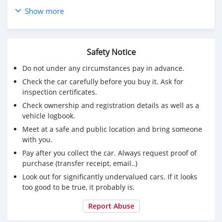
Show more
2018 NISSAN NAVARA NP300 2.5 EL CALIBRE KING CAB
ผ่อน 3,960 บาท 12 เดือนแรก
🔥จอง 199 บาท ส่งบัตรประชาชน รู้ผลพิจารณาภายใน 30
Safety Notice
นาที
🔥ราคา 444,000 จัดได้ 470,000 บาท (สามารถจัดเต็มวงเงิน
Do not under any circumstances pay in advance.
ได้)
Check the car carefully before you buy it. Ask for
🔥รถมือเดียวออกห้าง ไมล์น้อยเช็คศูนย์ตลอด
inspection certificates.
🔥เต็นท์รถที่มียอดขายเป็นอันดับ 1 ของประเทศ
Check ownership and registration details as well as a
🔥มีรถให้เลือกมากกว่า 1,000 คัน
vehicle logbook.
🔥ขับฟรีดอกเบี้ย 1 ปี (ผ่อน 0% 12 เดือน)
🔥รับประกันคุณภาพ ไม่พอใจยินดีคืนเงินภายใน 14วัน ที่เดียว
Meet at a safe and public location and bring someone
ในประเทศ
with you.
Pay after you collect the car. Always request proof of
ราคา 444,000 บาท ผ่อนเพียง 7,921 บาท
purchase (transfer receipt, email..)
Brand. : NISSAN Year. : 2018
Look out for significantly undervalued cars. If it looks
Model. : NAVARA NP300 Grade. : 2.5 EL CALIBRE KING
too good to be true, it probably is.
CAB
Engine. : 2500 CC Type. : ดีเซล
Report Abuse
Gearbox : MT Color. : ดำ