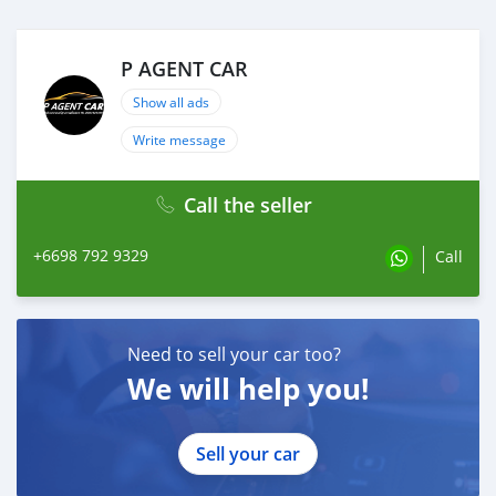
Mileage. : 55,XXX km.
(ซื้อสด ราคานี้ยังไม่รวมค่าดำเนินการ 10,000 บ.)
🚩 Price. 444,000 บาท
P AGENT CAR
ยอดจัด : 454,000 บาท
เงินดาวน์ : 0 บาท
Show all ads
ประกันภัย : ฟรีประกันภัย 1 ปี
Write message
ค่าดำเนินการ : 10,000 บาท
รวมออกรถ : 0 บาท
ผ่อน 60 = 9,685 บาท
Call the seller
ผ่อน 72 = 8,670 บาท
ผ่อน 84 = 7,921 บาท
+6698 792 9329
Call
***เงื่อนไขเป็นไปตามที่บริษัทกำหนด
🔥 เงื่อนไข โปรโมชั่น ผ่อนคนละครึ่ง
- เพียงเพิ่มราคา 25,000 ฿ ( สามารถรวมในยอดจัดได้ )
Need to sell your car too?
- ยอดจัดไม่เกิน 800,000 ฿
We will help you!
#PAGENTCARศูนย์รวมรถยนต์คุณภาพมือสอง #รถบ้านมือ
สองฟรีดาวน์ผ่อนถูก #รถมือสองป้ายแดง #รถฟรีดาวน์ #ขาย
Sell your car
รถยนต์มือสอง #ติดแบล็คลิสออกรถได้ #ติดเครดิตบูโรออก
รถได้ #ซื้อขายรถยนต์มือสอง #NISSAN #NAVARA #NP300