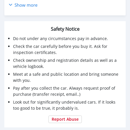
🚘 CAR OPTION 🚘
Show more
✅ เครื่องยนต์เบนซินขนาด 1200 ซีซี
✅ เกียร์ Auto
✅ ABS+Airbag
Safety Notice
✅ ล้อแม๊ก
✅ CD USB MP3 วิทยุ AUX
Do not under any circumstances pay in advance.
✨🎉 Promotion Hot ✨🎉
Check the car carefully before you buy it. Ask for
🎁 ดอกเบี้ยเริ่มต้น 2.79 บาท
inspection certificates.
🎁 รับประกันหลังการขาย 1 ปี
Check ownership and registration details as well as a
🎁 มีบริการช่วยเหลือฉุกเฉิน 24 ชั่วโมง ทั่วประเทศ 1 ปีเต็ม
vehicle logbook.
🎁 มีบริการดูแลช่วยเหลือให้คำปรึกษา ตลอดอายุการใช้งาน
Meet at a safe and public location and bring someone
ของรถยนต์ จ่ายค่าซ่อมที่ถูกกว่า
with you.
---------------------------------------------------
#รุ่งเรืองรถยนต์
Pay after you collect the car. Always request proof of
ครองใจผู้ใช้ สบายใจทุกด้าน
purchase (transfer receipt, email..)
จำหน่ายรถยนต์มือสอง เกรดพรีเมี่ยม คุณภาพสูง
Look out for significantly undervalued cars. If it looks
----------------------------------------------------
too good to be true, it probably is.
Report Abuse