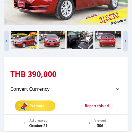
THB
390,000
Convert Currency
Promote
Report this ad
Ad created
Viewed
October 21
306