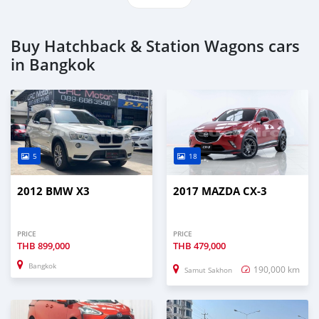
Buy Hatchback & Station Wagons cars
in Bangkok
5
18
2012 BMW X3
2017 MAZDA CX-3
PRICE
PRICE
THB
899,000
THB
479,000
Bangkok
190,000 km
Samut Sakhon