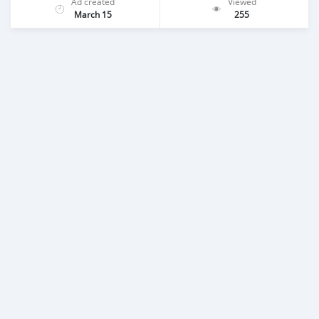
Ad created
Viewed
March 15
255