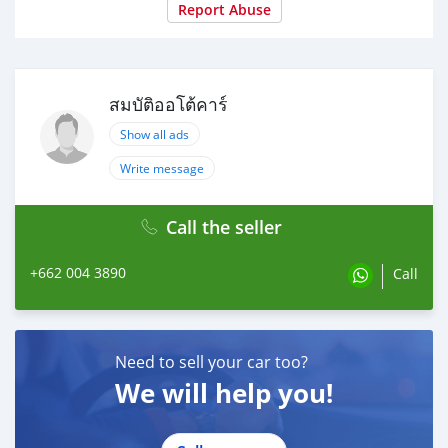
Report Abuse
สมบัติออโต้คาร์
Show all ads
Write message
Call the seller
+662 004 3890
Call
Need to sell your car too?
We will help you!