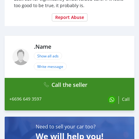
ผ่อน 5 ปี งวดละ 32,595 บาท
too good to be true, it probably is.
(ยอดจัดไฟแนนซ์และยอดผ่อนอาจมีการเปลี่ยนแปลง)
________________________________________________
Report Abuse
สนใจติดต่อ 🥳
📱 097-081-4963
Line ID 👉 0966493597
https://line.me/ti/p/tlfJAeWsaF
.Name
Show all ads
Write message
Call the seller
+6696 649 3597
Call
Need to sell your car too?
We will help you!