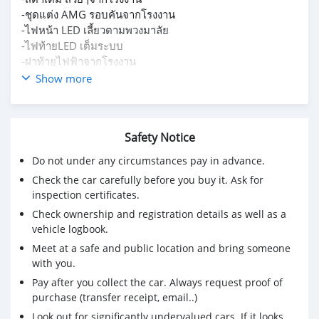
-ชุดแต่ง AMG รอบคันจากโรงงาน
-ไฟหน้า LED เลี้ยวตามพวงมาลัย
-ไฟท้ายLED เต็มระบบ
-ฝาท้ายไฟฟ้าจากโรงงาน
- ชุดจอเครื่องเสียงชุดใหญ่ rocket sound
Show more
มูลค่ากว่า 6xx,xxx บาท
-ภายในเบาะหนังแท้สีดำ
-เบาะคู่หน้าปรับไฟฟ้า พร้อมเมม 3ตำแหน่ง
Safety Notice
-หลังคา panoramic sunroof
-กุญแจ keyless go
Do not under any circumstances pay in advance.
-รถวิ่งไปเพียง 11x,xxx km.
Check the car carefully before you buy it. Ask for
-เครื่องยนต์ดีเซล 4 สูบ 2,143 cc.
inspection certificates.
- ให้กำลังสูงสุด 204 แรงม้า
Check ownership and registration details as well as a
-เกียร์อัตโนมัติ 9G-tronic
vehicle logbook.
-ระบบขับเคลื่อน 4ล้อ 4Matic
Meet at a safe and public location and bring someone
รถออกศูนย์ มือเดียว ประวัติครบๆ สภาพสวยๆต้องคันนี้เลย
with you.
พร้อมใช้งานมีคันเดียวเท่านั้น
+++ ราคาพิเศษ 1,590,000 บาท +++
Pay after you collect the car. Always request proof of
จัดไฟแนนซ์ ได้เต็ม ฟรีดาวน์ ดอกเบี้ยไม่แพง
purchase (transfer receipt, email..)
ผ่อน 4 ปี งวดละ 39,542 บาท
Look out for significantly undervalued cars. If it looks