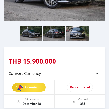
THB
15,900,000
Convert Currency
Promote
Report this ad
Ad created
Viewed
December 18
385