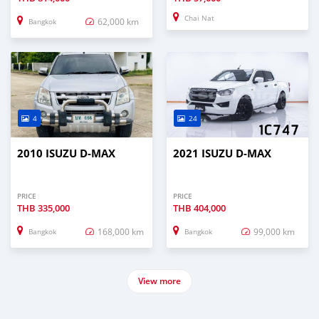
Chai Nat
62,000 km
Bangkok
4
24
2010 ISUZU D-MAX
2021 ISUZU D-MAX
PRICE
PRICE
THB
335,000
THB
404,000
168,000 km
99,000 km
Bangkok
Bangkok
View more