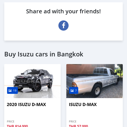
Share ad with your friends!
Buy Isuzu cars in Bangkok
19
7
2020 ISUZU D-MAX
ISUZU D-MAX
PRICE
PRICE
THB
814,000
THB
57,000