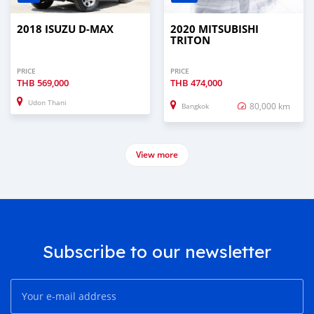
2018 ISUZU D-MAX
2020 MITSUBISHI
TRITON
PRICE
PRICE
THB
569,000
THB
474,000
Udon Thani
80,000 km
Bangkok
View more
Subscribe to our newsletter