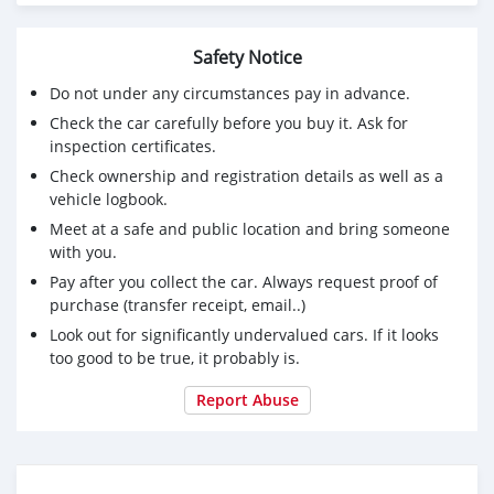
🔥 มีรถให้เลือกมากกว่า 1,000 คัน
🔥 รับประกันคุณภาพ ไม่พอใจยินดีคืนเงินภายใน 14 วันที่
เดียวในประเทศไทย
Safety Notice
บีบีสมาร์ทคาร์ 5 สาขา มหาชัย
Do not under any circumstances pay in advance.
รหัสรถ 5N77 ราคา 589,000 บ. ผ่อนเพียง 10,567 บ.
Check the car carefully before you buy it. Ask for
Brand. : ISUZU Year. : 2020
inspection certificates.
Model. : D-MAX Grade. : 1.9L HI CAB
Check ownership and registration details as well as a
Engine. : 1900 Type. : ดีเซล
vehicle logbook.
Gearbox. : M/T Color. : เทา
Meet at a safe and public location and bring someone
Mileage. : 18,xxx km.
with you.
(ซื้อสด ราคานี้ยังไม่รวมค่าดำเนินการ 10,000 บ.)
Pay after you collect the car. Always request proof of
🚩 Price. 589,000 บาท
purchase (transfer receipt, email..)
ยอดจัด : 599,000 บาท
เงินดาวน์. : 0 บาท
Look out for significantly undervalued cars. If it looks
ประกันภัย : ฟรีประกันภัย 1 ปี
too good to be true, it probably is.
ค่าดำเนินการ : 10,000 บาท
Report Abuse
รวมออกรถ 0 บาท
ผ่อน60 = 12,653 บาท
ผ่อน72 = 11,407 บาท
ผ่อน84 = 10,567 บาท