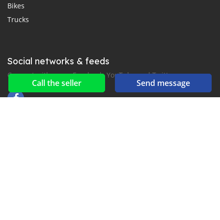
Bikes
Trucks
Social networks & feeds
Connect with us on Facebook, YouTube and Twitter.
Call the seller
Send message
New car notification
for E-Mail or SMS alerts