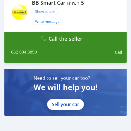
BB Smart Car สาขา 5
เงื่อนไขเป็นไปตามที่ไฟแนนซ์กำหนด**
คุณลูกค้าสามารถเลือกโปรโมชั่นได้ 1 โปรโมชั่น
Show all ads
🔥เงื่อนไข โปรโมชั่น ผ่อนคนละครึ่ง
-เพียงเพิ่มราคา 30,000฿ (สามารถรวมในยอดจัดได้)
Write message
-ยอดจัดไม่เกิน 800,000฿
Call the seller
+662 004 3890
Call
Need to sell your car too?
We will help you!
Sell your car