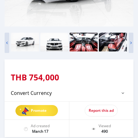
THB
754,000
Convert Currency
Promote
Report this ad
Ad created
Viewed
March 17
490