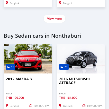
Bangkok
Bangkok
View more
Buy Sedan cars in Nonthaburi
17
25
2012 MAZDA 3
2016 MITSUBISHI
ATTRAGE
PRICE
PRICE
THB
199,000
THB
164,000
108,000 km
159,000 km
Bangkok
Bangkok