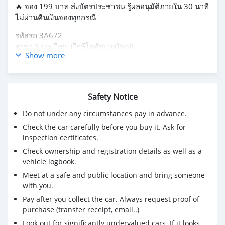
🔥 จอง 199 บาท ส่งบัตรประชาชน รู้ผลอนุมัติภายใน 30 นาที
ไม่ผ่านคืนเงินจองทุกกรณี
รหัสรถ 3A672
สาขา 3 บางใหญ่ (ใกล้โลตัสบางใหญ่)
Show more
BMW SERIES 3 320d GT SPORT F34 2015
ราคา 754,000 บ. ผ่อนเพียง 13,654 บ.
Brand : BMW Year : 2015
Safety Notice
Model : SERIES 3 Grade : 320d GT SPORT (F34)
Do not under any circumstances pay in advance.
Engine : 2000 CC. Type : ดีเซล
Gearbox : A/T Color : ขาว
Check the car carefully before you buy it. Ask for
Mileage : 137,xxx km.
inspection certificates.
(ซื้อสด ราคานี้ยังไม่รวมค่าดำเนินการ 10,000 บ.)
Check ownership and registration details as well as a
🚩 Price 754,000 บาท
vehicle logbook.
ยอดจัด : 764,000 บาท
Meet at a safe and public location and bring someone
เงินดาวน์ : ฟรีเงินดาวน์
with you.
ประกันภัย : ฟรีประกันภัย 1 ปี
Pay after you collect the car. Always request proof of
ค่าดำเนินการ : 10,000 บาท
purchase (transfer receipt, email..)
รวมออกรถ : 0 บาท
Look out for significantly undervalued cars. If it looks