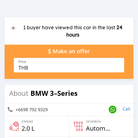
1 buyer have viewed this car in the last
24
hours
Make an offer
Price
THB
BMW 3–Series
About
Call
+6698 792 9329
ENGINE
GEARBOX
2.0 L
Automatic