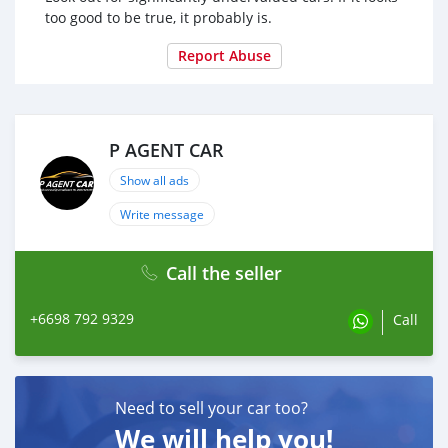
ผ่อน 36 = 25,192 บาท
too good to be true, it probably is.
ผ่อน 48 = 19,552 บาท
ผ่อน 60 = 16,304 บาท
Report Abuse
ผ่อน 72 = 14,657 บาท
ผ่อน 84 = 13,654 บาท
#BMW #SERIES3 #320d #GT #F34
P AGENT CAR
Show all ads
Write message
Call the seller
+6698 792 9329
Call
Need to sell your car too?
We will help you!