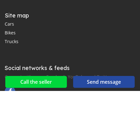
Site map
Cars
Bikes
Trucks
Social networks & feeds
Connect with us on Facebook, YouTube and Twitter.
Call the seller
Send message
New car notification
for E-Mail or SMS alerts