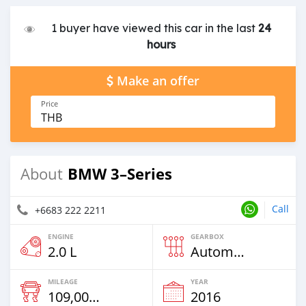
1 buyer have viewed this car in the last
24
hours
Make an offer
Price
THB
BMW 3–Series
About
Call
+6683 222 2211
ENGINE
GEARBOX
2.0 L
Automatic
MILEAGE
YEAR
109,000 Km
2016