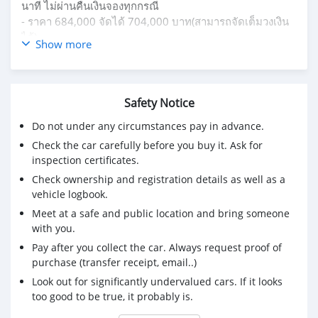
นาที ไม่ผ่านคืนเงินจองทุกกรณี
- ราคา 684,000 จัดได้ 704,000 บาท(สามารถจัดเต็มวงเงิน
ได้)
Show more
- มีรถให้เลือกมากกว่า 1,600 คัน
- รับประกันคุณภาพ ไม่พอใจยินดีคืนเงินภายใน 14วัน ที่เดียว
ในประเทศ
- ซื้อรถกับ BB พร้อมให้คำปรึกษา แก้ทุกปัญหา ให้ทุกเรื่อง
Safety Notice
บริการ call center 24 ชม.
Do not under any circumstances pay in advance.
- BB Care Plus รับประกันหลังการขาย สูงสุด 2 ปี หรือ
Check the car carefully before you buy it. Ask for
20,000 km.
inspection certificates.
สาขา3 ถนนกาญจนาภิเษก ใกล้โลตัสบางใหญ่
Check ownership and registration details as well as a
รหัสรถ 3A643 ราคา 684,000 บ. ผ่อนเพียง 13,834 บ.
vehicle logbook.
Brand. : BMW Year. : 2016
Meet at a safe and public location and bring someone
Model. : SERIES 3 Grade. : 320D GT LUXURY
with you.
Engine. : 2000 CC Type : ดีเซล
Pay after you collect the car. Always request proof of
Gearbox : AT Color. : ดำ
purchase (transfer receipt, email..)
Mileage. : 109,XXX km.
(ซื้อสด ราคานี้ยังไม่รวมค่าดำเนินการ 10,000 บ.)
Look out for significantly undervalued cars. If it looks
- Price. 684,000 บาท
too good to be true, it probably is.
ยอดจัด : 694,000 บาท