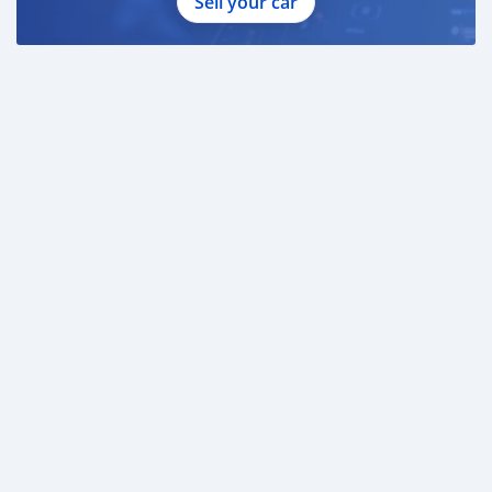
Sell your car
- ผ่อนสูงสุด 72 เดือน
- เป็นลูกค้าประวัติดี พนักงานประจำเงินเดือน 20,000 ขึ้นไป
- ค่าดำเนินการแคมเปญ 20,000 บาท (รวมในยอดจัดได้)
- การรับประกันหลังการขาย BBwarranty ดูแลเครื่องยนต์
และเกียร์ นาน 2 ปี หรือ 20,000 กิโลเมตร ด้วยช่างที่ผ่านการ
อบรมจากศูนย์ชั้นนำของประเทศ
Special offer เฉพาะ บีบีสมาร์ทคาร์ ที่นี่ที่เดียว
- ดอกเบี้ยเริ่มต้น 1.29% มีไฟแนนซ์รองรับหลายที่ครับ
- ฟรี!! แพคเก็จ ขัดเคลือบแก้ว มูลค่า 15,000 บาท ทุกคัน
- อนุมัติไว 30 นาที นำเอกสารมาให้ครบรับรถกลับบ้านทันที
ครับ
- ดูแลหลังการขาย นาน 2 ปี ไม่ต้องห่วงเรื่องการซ่อมครับ
- รถทุกคันผ่านตรวจสอบ Inspection เรียบแล้วค่ะ ผ่าน 5 ดาว
ทุกคันครับ
- เซลล์ทุกท่านเป็นมืออาชีพพร้อมให้บริการทุกท่านแน่นอน
ครับ