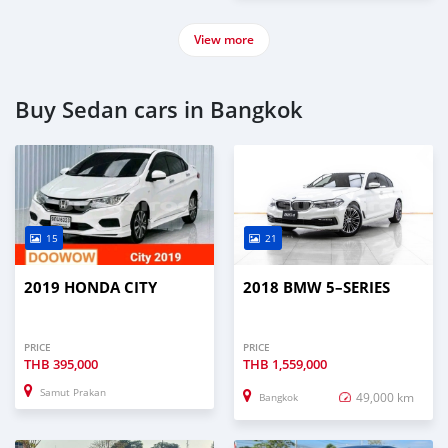
View more
Buy Sedan cars in Bangkok
15
21
2019 HONDA CITY
2018 BMW 5–SERIES
PRICE
PRICE
THB
395,000
THB
1,559,000
Samut Prakan
49,000 km
Bangkok