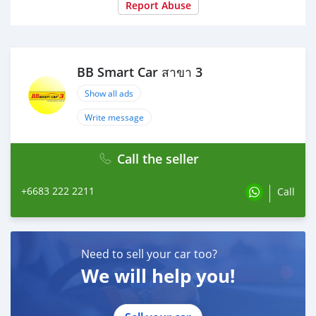
Report Abuse
เงินดาวน์ : 0 บาท
ประกันภัย : ฟรีประกันภัย 1 ปี
ค่าดำเนินการ : 10,000 บาท
รวมออกรถ : 0 บาท
BB Smart Car สาขา 3
ผ่อน 36 = 25,524 บาท
ผ่อน 48 = 19,810 บาท
Show all ads
ผ่อน 60 = 16,519 บาท
ผ่อน 72 = 14,849 บาท
Write message
ผ่อน 84 = 13,834 บาท
Call the seller
เงื่อนไขเป็นไปตามที่ไฟแนนซ์กำหนด
- โปรโมชั่นพิเศษ สำหรับลูกค้าเครดิตดี
+6683 222 2211
Call
* เลือกรับเรทดอกเบี้ยพิเศษ
- 36 งวด = 1.29%
- 48 งวด = 1.99%
- 60 งวด = 2.39%
Need to sell your car too?
- 72 งวด = 3.59%
We will help you!
* เงื่อนไข โปรโมชั่นดอกเบี้ยเริ่มต้น 1.29% ตลอดอายุสัญญา
- ยอดจัดไฟแนนซ์ 300,000-600,0000 บาท