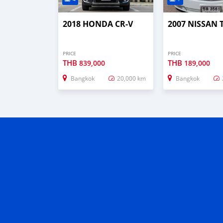
2018 HONDA CR-V
2007 NISSAN
PRICE
PRICE
THB
THB
839,000
189,000
Bangkok
20,000 km
Bangkok