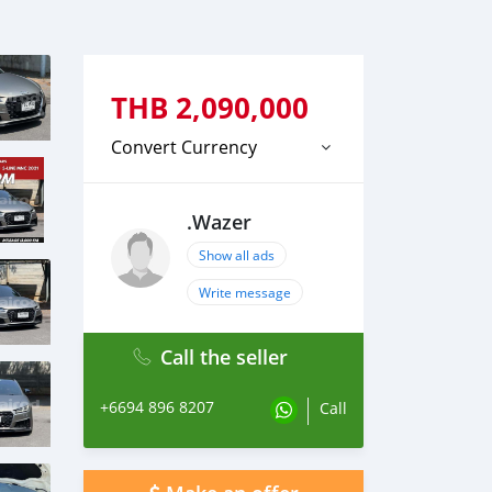
THB
2,090,000
Convert Currency
.Wazer
Show all ads
Write message
Call the seller
+6694 896 8207
Call