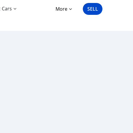
c Cars
More
SELL