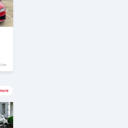
0 km
more