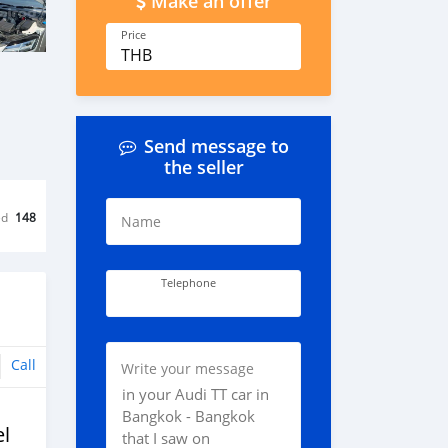
Make an offer
Price
THB
Send message to
the seller
ed
148
Name
Telephone
Call
Write your message
l