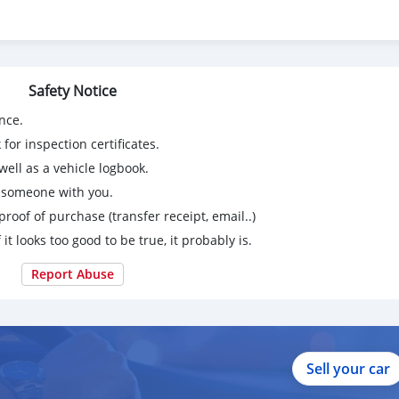
Safety Notice
.3 นิ้ว
nce.
for inspection certificates.
to
ell as a vehicle logbook.
g someone with you.
proof of purchase (transfer receipt, email..)
 it looks too good to be true, it probably is.
Report Abuse
Sell your car