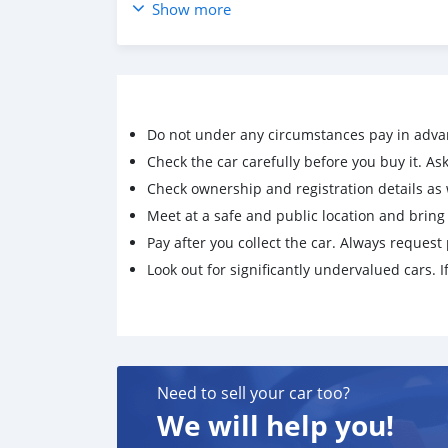
Specification
Show more
- เครื่องยนต์เบนซิน เทอร์โบ 2.0 ลิตร 245 แรงม้า
- เกียร์อัตโนมัติ 7 จังหวะ S-Tronic
- ขับเคลื่อน 4 ล้อ Quattro
- ระบบควบคุมความเร็วอัตโนมัติ Cruise Control
- จอแสดงข้อมูลมาตรวัด Virtual Cockpit ขนาด 12
Do not under any circumstances pay in adva
- พวงมาลัย Multi-Function พร้อม Paddle Shift
- ระบบปรับอากาศแบบอัตโนมัติ Duluxe
Check the car carefully before you buy it. Ask 
- เครื่องเสียงรองรับ Apple CarPlay / Android Au
Check ownership and registration details as w
- Keyless Push Start
Meet at a safe and public location and brin
- ไฟหน้า/หลัง LED
Pay after you collect the car. Always request 
- โหมดขับขี่แบบ Drive Select
Look out for significantly undervalued cars. If
- เบรคมือไฟฟ้า ระบบ Auto Hold
- Parking Sensor
⚡️Contact ⚡️
Line/Call 094-8968207 JARIN
WhatsApp +66948968207
Need to sell your car too?
We will help you!