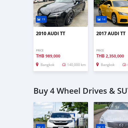
19
14
2010 AUDI TT
2017 AUDI TT
PRICE
PRICE
THB
THB
989,000
2,350,000
Bangkok
140,000 km
Bangkok
Buy 4 Wheel Drives & SU
4
7