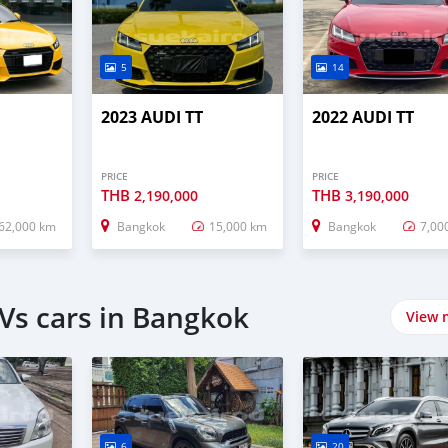
5
14
2023 AUDI TT
2022 AUDI TT
PRICE
PRICE
THB
THB
2,190,000
3,190,000
62,000 km
Bangkok
15,000 km
Bangkok
7,00
Vs cars in Bangkok
View 
6
20