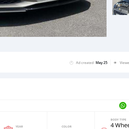
Ad created
May 25
View
BODY TYPE
4 Whee
YEAR
COLOR