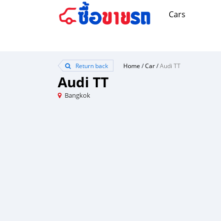
Cars
Return back
Home
/
Car
/
Audi TT
Audi TT
Bangkok