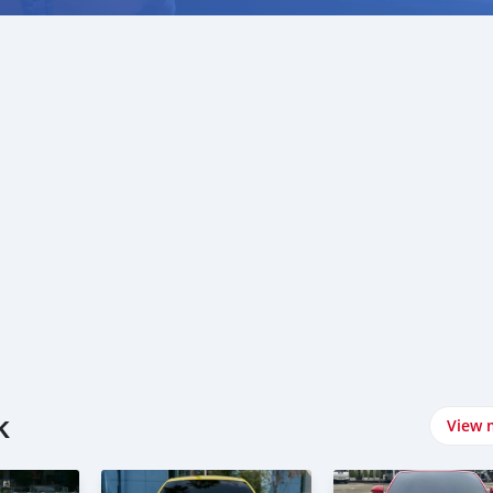
k
View 