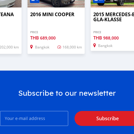
 TEANA
2016 MINI COOPER
2015 MERCEDES-
GLA-KLASSE
PRICE
PRICE
THB
THB
689,000
988,000
Bangkok
202,000 km
Bangkok
168,000 km
Subscribe to our newsletter
Subscribe