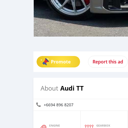
Promote
Report this ad
Audi TT
About
+6694 896 8207
ENGINE
GEARBOX