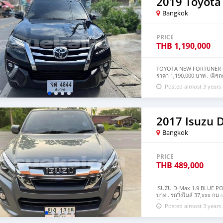
2019 Toyota
Bangkok
PRICE
THB
1,190,000
TOYOTA NEW FORTUNER ดีเซล
ราคา 1,190,000 บาท . 🤩รถค
นางฟ้า รถสวยตรงปก 🚗 ประวั
Posted almost 3 years
โยต้า 🚗ประวัติเช็คศูนย์ตลอด
ไม่ขยับ 🚗รถบ้านแท้💯% ซื
แน๊นซ์ ล้นๆเลย .. 🚘🚘🚘 #
สอบถามรายละเอียดเพิ่มเติมไ
2017 Isuzu 
Bangkok
PRICE
THB
489,000
ISUZU D-Max 1.9 BLUE PO
บาท . รถวิ่งไมล์ 37,xxx กม
น๊อตเดิมไม่เคยแกะ ✅ช่วงล
Posted almost 3 years
ยางใหม่ 4เส้น ✅กระจกไฟฟ้าเ
เด้งไม่มียุบ.คอนโซนไม่ลอก
ถ้ายังไม่เห็นตัวจริง #ระวั