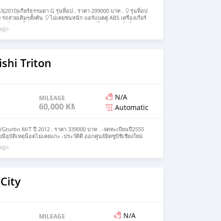
53(2010)เกียร์ธรรมดา G รุ่นท็อป . ราคา 299000 บาท . 🎈รุ่นท็อป
ง รถสวยเดิมๆทั้งคัน 🎈ไม่เคยชนหนัก แอร์แบคคู่ ABS เครื่องเกียร์
 ระบบไฟฟ้าทั้งคัน พวงมาลัยเพาเวอร์ กุญแจรีโมท 🎈ภายในใหม่
 ago
ดี ไฟตัดหมอก 🎈ล้อแม็ก เครื่องเล่นพร้อมเครื่องเสียงชุดใหญ่ไฟ
วยพร้อมใช้งานต่อได้เลย สภาพนางฟ้า #รถสวยกล้าการันตีไม่มี
า 299,000 บาท💰💰 ✅ มีเครดิตฟรีดาวน์ ✅ ผ่อน 5,xxx . 🚘🚘🚘
ัวจริง #ระวังมิจฉาชีพ หากสนใจสามารถสอบถามรายละเอียดเพิ่ม
งค์➡️ https://line.me/ti/p/SSZZBRY0Gq
shi Triton
N/A
MILEAGE
60,000 KM
Automatic
5VGturbo M/T ปี 2012 . ราคา 339000 บาท . -จดทะเบียนปี2555
ยมีอุบัติเหตุน็อตไม่เคยแกะ -ประวัติดี ออกศูนย์มิตซูบิชิเชียงใหม่
8แรงม้า -เกียร์ธรรมดา5สปีด -ถุงลมนิรภัยSRS AIRBAG -ระบบ
 ago
D MP3 AUX พร้อมกล้องมองถอยหลัง -ล้อแม็กซ์โรงงาน16”ยาง
 -ช่วงล่างสวยสดใส -กุญแจรีโมทกุญแจสำรองครบ บุ๊คครบ
นซ์ได้เต็ม✨ฟรีดาวน์✨ฟรีค่าโอน✨ฟรีค่าบริการ . 🚘🚘🚘
ัวจริง #ระวังมิจฉาชีพ หากสนใจสามารถสอบถามรายละเอียดเพิ่ม
งค์➡️ https://line.me/ti/p/SSZZBRY0Gq
City
N/A
MILEAGE