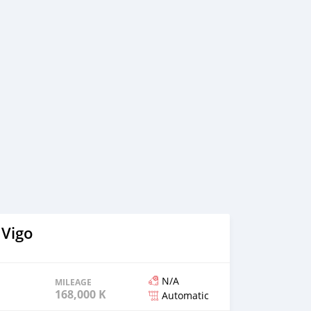
line.me/ti/p/SSZZBRY0Gq
 Vigo
N/A
MILEAGE
168,000 KM
Automatic