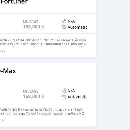
 Fortuner
N/A
MILEAGE
168,000 KM
Automatic
 2.8 Sigma4 เกียร์ Auto ปี 2019 ขับเคลื่อน 4WD (ท็อปสุด) .
รอบครัว 7 ที่นั่ง การันตีความคุ้ม รถยอดนิยม ราคาไม่ตก สภาพ
ติดี จัดเต็มจัดล้น 🚗เลขไมล์แท้ 34735 km. 🚗รถออกศูนย์ โต
 ago
 🚗ชุดแต่งเพียบกล้องรอบคัน ￼ 🚗การันตีไม่มีอุบัติเหตุ น๊อตนิ่งๆ
้อกับเจ้าของโดยตรง‼️ 🚗รับประกันสภาพ สวย ตรงปก 🚗ยอดจัดไฟ
ห้ามโอนจองถ้ายังไม่เห็นตัวจริง #ระวังมิจฉาชีพ หากสนใจสามารถ
ด้ที่ Add Line กดที่ลิงค์➡️ https://line.me/ti/p/SSZZBRY0Gq
D-Max
N/A
MILEAGE
168,000 KM
Automatic
WER (MNC) ปี 62 สภาพ1ใน100 ไมล์น้อยมาก . ราคา 489000
 ✅เช็คตลอดทุกระยะบุ๊คเซอร์วิส กุญแจสำรองครบ ✅เครื่อง1.9 หัว
่างหนึบแน่น เกาะไม่เคยเสริมแหนบ แซสซีดำสวย ✅แม็กโรงงาน
 ago
ซ็นทรัลล็อค ✅แอร์แบ็คคู่ เอบีเอส ✅ภายในเก๋งกว้าง.นั่งสบาย
ไม่แตกหัก ✅เครื่องเล่น cd mp3 usb aux . 🚘🚘🚘 #ห้ามโอนจอง
งมิจฉาชีพ หากสนใจสามารถสอบถามรายละเอียดเพิ่มเติมได้ที่ Add