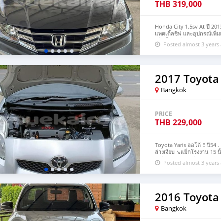
THB
319,000
Honda City 1.5sv At ปี 2013
แพดเดิ้ลชิฟ และอุปกรณ์เพิ
เชียงใหม่ -สีเทาชุดแต่งรอบ
Posted almost 3 years
โรงงาน16”ยางใหม่ๆ ดีสเบรก
รีโมท กุญแจสำรองครบ บุ๊คค
จริง #ระวังมิจฉาชีพ หากสนใ
https://line.me/ti/p/SSZ
2017 Toyota 
Bangkok
PRICE
THB
229,000
Toyota Yaris ออโต้ E ปี54 . 
ล่างเงียบ ↘️แม็กโรงงาน 15 
เกิร์ต+สปอยเลอร์ รอบคัน 
Posted almost 3 years
↘️เครื่องเล่นจอทัสกรีน ↘️เบ
เกรด🅰️ ประวัติดี💯 การันตี
โดยตรงเอกสารครบพร้อม พาช่
ไม่ต้องใช้คนค้ำ ↘️ยินดีให้
ถ้ายังไม่เห็นตัวจริง #ระวั
2016 Toyota
Line กดที่ลิงค์➡️ https://
Bangkok