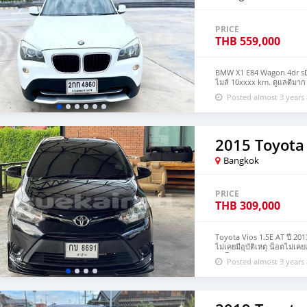
PRICE
THB
559,000
BMW X1 E84 Wagon 4dr sDr
ไมล์ 10xxxx km. ดูแลดีมา
Pushstart + จอ Command + 
Posted almost 3 years
สมบูรณ์ 💸 559,000฿ 🚗💨💥
รายได้ชัดเจนครับ ✔️ ส่งค่า
ประจำ ไม่ติดเครดิตบูโร ✔️ ส
จริง #ระวังมิจฉาชีพ หากสนใ
https://line.me/ti/p/SSZ
2015 Toyota
Bangkok
PRICE
THB
309,000
Toyota Vios 1.5E AT ปี 2013
ไม่เคยมีอุบัติเหตุ น็อตไม่เ
อัตโนมัติ -ถุงลมนิรภัยคู่
Posted almost 3 years
Bluetooth พร้อมหกล้องมอง
แม็กซ์15”ยางใหม่ๆทั้งชุด 
#ห้ามโอนจองถ้ายังไม่เห็นต
เติมได้ที่ Add Line กดที่ลิ