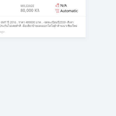
N/A
MILEAGE
80,000 KM
Automatic
 6MT ปี 2016 . ราคา 489000 บาท . -จดทะเบียนปี2559 -สีเทา
รับประกันไม่เคยทำสี -มือเดียวป้ายแดงออกโตโยต้าล้านนาเชียงใหม่
ยนต์ดีเซล2800cc. -เกียร์ธรรมดา6สปีด ขับเคลื่อน4ล้อมีDiff-
 ago
างใหม่ๆทั้ง4เส้น -กุญแจครบ2ดอก บุ๊คครบ เอกสารการโอนครบ
งานไม่เคยลุยไม่เคยบันทุกหนัก✨🚘💯 . ✅ฟรีค่าโอน ฟรีค่า
หลวที่ศูนย์โตโยต้า . 🚘🚘🚘 #ห้ามโอนจองถ้ายังไม่เห็นตัวจริง
รถสอบถามรายละเอียดเพิ่มเติมได้ที่ Add Line กดที่ลิงค์➡️
ZBRY0Gq