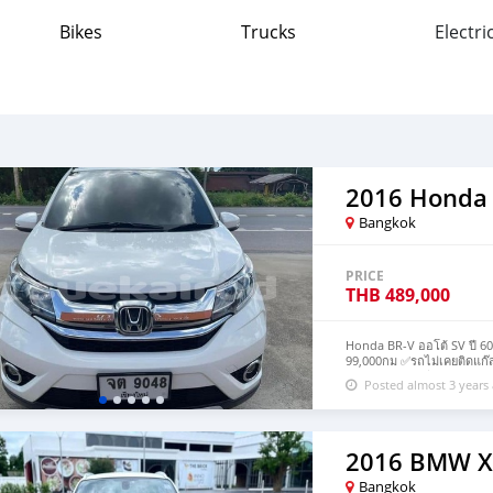
Bikes
Trucks
Electri
2016 Honda
Bangkok
PRICE
THB
489,000
Honda BR-V ออโต้ SV ปี 60
99,000กม ✅รถไม่เคยติดแก๊ส 
เลส ✅จอทัชสกรีน ✅พวงมาลัยม
Posted almost 3 years
🚘🚘 #ห้ามโอนจองถ้ายังไม่
เพิ่มเติมได้ที่ Add Line กดท
2016 BMW X
Bangkok