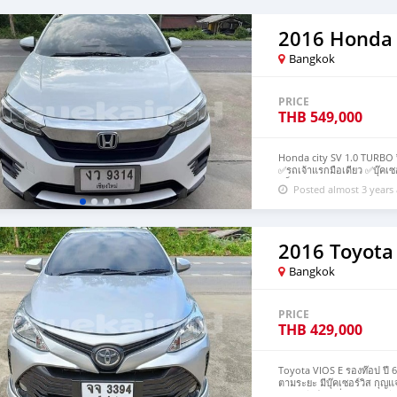
2016 Honda 
Bangkok
PRICE
THB
549,000
Honda city SV 1.0 TURBO 
✅รถเจ้าแรกมือเดียว ✅บุ๊คเ
บล็อก 1.0 VTEC TURBO ✅แอ
Posted almost 3 years
มัลติฟังก์ชัน ✅แม็กแต่ง จอบ
เกรด🅰️ ประวัติดี💯 การันตี
โดยตรงเอกสารครบพร้อม พาช่
ไม่ต้องใช้คนค้ำ ↘️ยินดีให้
ถ้ายังไม่เห็นตัวจริง #ระวั
2016 Toyota
Line กดที่ลิงค์➡️ https://
Bangkok
PRICE
THB
429,000
Toyota VIOS E รองท๊อป ปี 6
ตามระยะ มีบุ๊คเซอร์วิส กุญแ
ขยับ.เกียร์เข้านิ่ม.ช่วงล่า