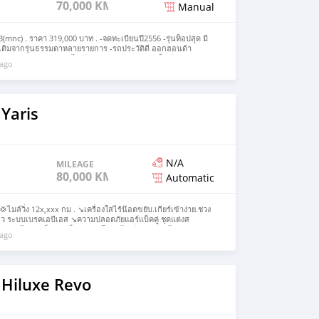
70,000 KM
Manual
(mnc) . ราคา 319,000 บาท . -จดทะเบียนปี2556 -รุ่นท็อปสุด มี
่มเติมจากรุ่นธรรมดาหลายรายการ -รถประวัติดี ออกฮอนด้า
คันสวยงามสภาพเดิมๆ -ไมล์น้อย70,000km. -ล้อแม็กซ์
 ago
4ล้อ ระบบเบรกABS -ถุงลมนิรภัยคู่หน้าSRS AIRBAG -กุญแจ
รบ เอกสารการโอนครบ . 🚘🚘🚘 #ห้ามโอนจองถ้ายังไม่เห็นตัว
จสามารถสอบถามรายละเอียดเพิ่มเติมได้ที่ Add Line กดที่ลิงค์➡️
ZBRY0Gq
Yaris
N/A
MILEAGE
80,000 KM
Automatic
ไมล์วิ่ง 12x,xxx กม . ↘️เครื่องใสไร้น๊อตขยับ.เกียร์เข้าง่าย.ช่วง
นิ้ว ระบบเบรคเอบีเอส ↘️ความปลอดภัยแอร์แบ็คคู่ ชุดแต่งส
↘️กระจกไฟฟ้าเซ็นทรัลล็อค คอนโซนดีไซน์สวยสภาพไม่แตก
 ago
าะผ้าเด้งๆไม่มีล้ม . ราคา 229000 บาท . 🚘🚘🚘 รถคุณภาพดีคัด
ไม่มีชน ไม่พลิกคว่ำ ตัดต่อ ย้อมแมว เราคัดสรรรถบ้าน จากเจ้าของ
างมาดูได้นะจ๊ะ ↘️จัดไฟแนนท์ไม่ผ่าน คืนเงินจอง 💯 ↘️เครดิตดี
คำปรึกษาการจัดไฟแนนท์ ↘️ผ่อนนานสูงสุด 84 งวด . #ห้ามโอนจอง
งมิจฉาชีพ หากสนใจสามารถสอบถามรายละเอียดเพิ่มเติมได้ที่ Add
 Hiluxe Revo
line.me/ti/p/SSZZBRY0Gq