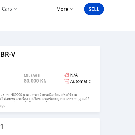
c Cars
More
SELL
 BR-V
N/A
MILEAGE
80,000 KM
Automatic
 . ราคา 489000 บาท . ✅รถเจ้าแรกมือเดียว ✅รถใช้งาน
ไม่เคยชน ✅เครื่อง 1.5.วีเทค ✅แอร์แบคคู่ เบรคabs ✅กุญแจคีย์
ัลติฟังก์ชัน ✅แม็กโรงงาน ยางใหม่ ✅ที่นั่ง 3แถว เบาะหนัง . 🚘
 ago
เห็นตัวจริง #ระวังมิจฉาชีพ หากสนใจสามารถสอบถามรายละเอียด
ี่ลิงค์➡️ https://line.me/ti/p/SSZZBRY0Gq
1