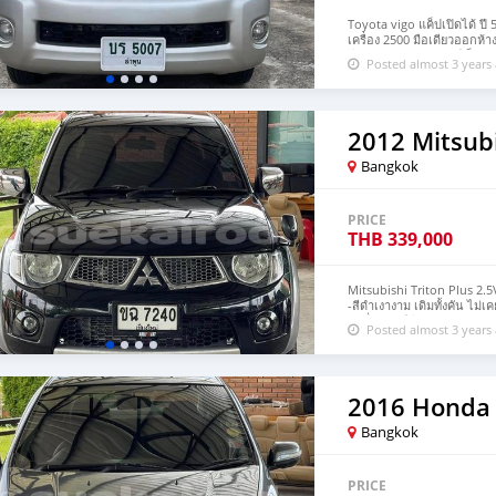
Toyota vigo แค็ปเปิดได้ ปี 
เครื่อง 2500 มือเดียวออกห้า
ดี ช่วงล่างแน่น 🎈แอร์เย็น
Posted almost 3 years
สะอาด เบาะหนัง เจ้าของดูแล
กระพริบ 🎈ฟังชั่นครบๆ รถส
ผิดหวังอย่างแน่นอน 💰💰ราค
#ห้ามโอนจองถ้ายังไม่เห็นต
เติมได้ที่ Add Line กดที่ลิ
2012 Mitsubi
Bangkok
PRICE
THB
339,000
Mitsubishi Triton Plus 2.
-สีดำเงางาม เดิมทั้งคัน ไม่เค
-เครื่องยนต์ดีเซล2500cc.17
Posted almost 3 years
เบรกABS -จอโรงงาน DVD C
ดีดอกเต็ม -ภายในสวยสะอาด
เอกสารการโอนครบ ✨จัดไฟแน
#ห้ามโอนจองถ้ายังไม่เห็นต
เติมได้ที่ Add Line กดที่ลิ
2016 Honda 
Bangkok
PRICE