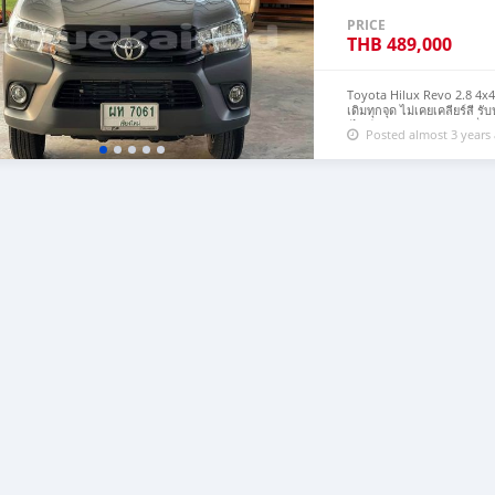
PRICE
THB
489,000
Toyota Hilux Revo 2.8 4x4
เดิมทุกจุด ไม่เคยเคลียร์สี 
-ไมล์น้อย70,xxx km -เครื่อง
Posted almost 3 years
Lock -ล้อกระทะโรงงาน16”ย
✨รถสวยสภาพป้ายแดงพร้อมใช้
บริการ ✅ฟรีเช็คระยะถ่ายของเ
#ระวังมิจฉาชีพ หากสนใจสามา
https://line.me/ti/p/SSZ