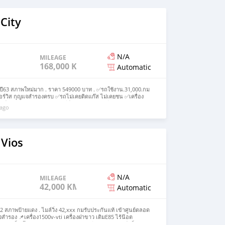
City
N/A
MILEAGE
168,000 KM
Automatic
ปี63 สภาพใหม่มาก . ราคา 549000 บาท . ✅รถใช้งาน.31,000.กม
ซอร์วิส กุญแจสำรองครบ ✅รถไม่เคยติดแก๊ส ไม่เคยชน ✅เครื่อง
ร์แบคคู่ เบรคabs ✅กุญแจคีย์เลส ✅จอทัชสกรีน ✅พวงมาลัย
 ago
16 ยางใหม่4เส้น ✅ชุดสเกิร์ต.รอบคัน . 🚘🚘🚘 รถคุณภาพดีคัด
ไม่มีชน ไม่พลิกคว่ำ ตัดต่อ ย้อมแมว เราคัดสรรรถบ้าน จากเจ้าของ
างมาดูได้นะจ๊ะ ↘️จัดไฟแนนท์ไม่ผ่าน คืนเงินจอง 💯 ↘️เครดิตดี
คำปรึกษาการจัดไฟแนนท์ ↘️ผ่อนนานสูงสุด 84 งวด . #ห้ามโอนจอง
งมิจฉาชีพ หากสนใจสามารถสอบถามรายละเอียดเพิ่มเติมได้ที่ Add
 Vios
line.me/ti/p/SSZZBRY0Gq
N/A
MILEAGE
42,000 KM
Automatic
2 สภาพป้ายแดง . ไมล์วิ่ง 42,xxx กมรับประกันแท้ เข้าศูนย์ตลอด
จสำรอง 📌เครื่อง1500v-vti เครื่องฝาขาว เติมE85 ไร้น๊อต
งเงียบ 📌แม็ก โรงงานขอบ16 ระบบเบรคเอบีเอส พร้อมแอร์แบ็คคู่. 📌