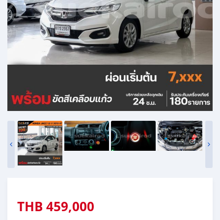
THB
459,000