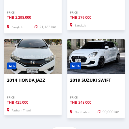
PRICE
PRICE
THB
2,298,000
THB
279,000
Bangkok
21,183 km
Bangkok
6
16
2014 HONDA JAZZ
2019 SUZUKI SWIFT
PRICE
PRICE
THB
425,000
THB
348,000
Pathum Thani
90,000 km
Nonthaburi