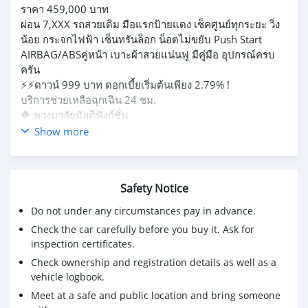
ราคา 459,000 บาท
ผ่อน 7,XXX รถสวยเดิม มือแรกป้ายแดง เช็คศูนย์ทุกระยะ วิ่ง
น้อย กระจกไฟฟ้า เซ็นทรันล็อก น็อตไม่ขยับ Push Start
AIRBAG/ABSคู่หน้า เบาะผ้าสวยแน่นฟู มีคู่มือ อุปกรณ์ครบ
ครัน
⚡⚡ดาวน์ 999 บาท ดอกเบี้ยเริ่มต้นเพียง 2.79% !
บริการช่วยเหลือฉุกเฉิน 24 ชม.
🔶 พวงมาลัยมัลติฟังก์ชั่น
🔶 ระบบเบรก AIRBAG/ABS คู่หน้า
Show more
🔶 ระบบไฟฟ้ารอบคัน เซ็นทรัลล็อก
🔶 เครื่องเล่น CD FM/AM ช่องต่อ AUX USB
🔶 ภายในสีดำ ดีไซน์สปอร์ต กว้างขวาง
Safety Notice
🔶 เกียร์ Auto ประหยัดน้ำมัน
🔶 เบาะผ้าสีดำสวยแน่นฟู ด้านหลังพับเก็บของได้
Do not under any circumstances pay in advance.
🔶 พรมกระดุมสั่งตัดใหม่เข้ารูปทั้งคัน
Check the car carefully before you buy it. Ask for
🔶 ยางอะไหล่ คู่มือ ประวัติเข้าศูนย์
inspection certificates.
Check ownership and registration details as well as a
vehicle logbook.
Meet at a safe and public location and bring someone