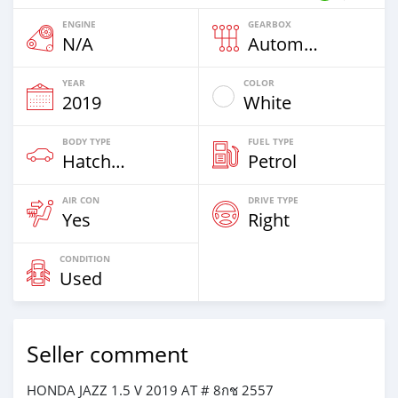
ENGINE
GEARBOX
N/A
Automatic
YEAR
COLOR
2019
White
BODY TYPE
FUEL TYPE
Hatchback & Station Wagon
Petrol
AIR CON
DRIVE TYPE
Yes
Right
CONDITION
Used
Seller comment
HONDA JAZZ 1.5 V 2019 AT # 8กช 2557