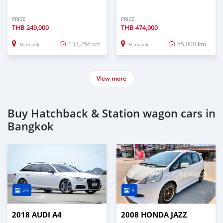
PRICE
PRICE
THB
249,000
THB
474,000
133,256 km
85,000 km
Bangkok
Bangkok
View more
Buy Hatchback & Station wagon cars in
Bangkok
23
5
2018 AUDI A4
2008 HONDA JAZZ