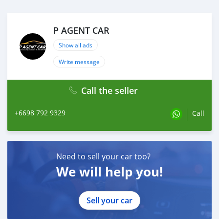
(ซื้อสด ราคานี้ยังไม่รวมค่าดำเนินการ 10,000 บ.)
🚩 Price. 324,000 บาท
ยอดจัด : 334,000 บาท
P AGENT CAR
เงินดาวน์ : 0 บาท
ประกันภัย : ฟรีประกันภัย 1 ปี
Show all ads
ค่าดำเนินการ : 10,000 บาท
Write message
รวมออกร : 0 บาท
ผ่อน60 = 6,891บาท
ผ่อน72 = 6,177 บาท
Call the seller
ผ่อน84 = 6,098 บาท
เงื่อนไขเป็นไปตามที่ไฟแนนซ์กำหนด
+6698 792 9329
Call
🔥 เงื่อนไข โปรโมชั่น ผ่อนคนละครึ่ง
- เพียงเพิ่มราคา 20,000฿(สามารถรวมในยอดจัดได้)
-ยอดจัดไม่เกิน 800,000฿
Need to sell your car too?
#PAGENTCARศูนย์รวมรถยนต์คุณภาพมือสอง #รถบ้านมือ
We will help you!
สองฟรีดาวน์ผ่อนถูก #รถมือสองป้ายแดง #รถฟรีดาวน์ #ขาย
รถยนต์มือสอง #ติดแบล็คลิสออกรถได้ #ติดเครดิตบูโรออก
รถได้ #ซื้อขายรถยนต์มือสอง
Sell your car
#2014HONDAJAZZ13HYBRID #HONDA #JAZZ