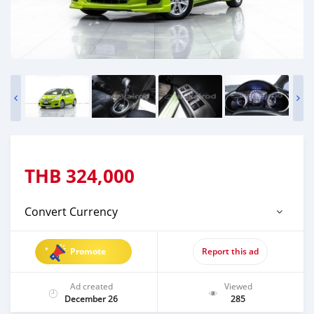
THB
324,000
Convert Currency
Promote
Report this ad
Ad created
Viewed
December 26
285