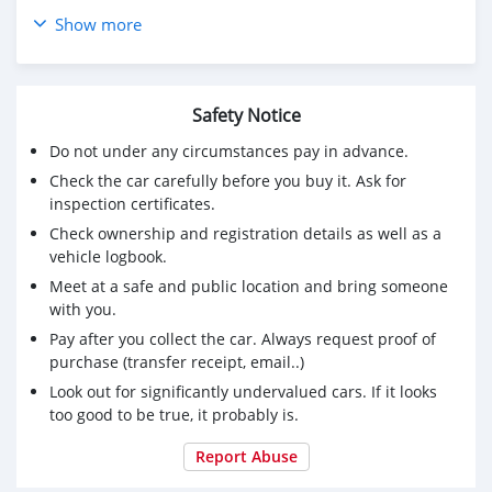
Show more
2014 HONDA JAZZ 1.3 HYBRID ผ่อน 3,049 บาท 12 เดือน
แรก
🔥จอง 199 บาท ส่งบัตรประชาชน รู้ผลพิจารณาภายใน 30
Safety Notice
นาที
🔥ราคา 324,000 จัดได้ 360,000 บาท (สามารถจัดเต็มวงเงิน
Do not under any circumstances pay in advance.
ได้)
Check the car carefully before you buy it. Ask for
🔥รถมือเดียวออกห้าง ไมล์น้อยเช็คศูนย์ตลอด
inspection certificates.
🔥เต็นท์รถที่มียอดขายเป็นอันดับ 1 ของประเทศ
Check ownership and registration details as well as a
🔥มีรถให้เลือกมากกว่า 1,200 คัน
vehicle logbook.
🔥ขับฟรีดอกเบี้ย 1 ปี (ผ่อน 0% 12 เดือน)
🔥รับประกันคุณภาพ ไม่พอใจยินดีคืนเงินภายใน 14วัน ที่เดียว
Meet at a safe and public location and bring someone
ในประเทศ
with you.
Pay after you collect the car. Always request proof of
ราคา 324,000 บ. ผ่อนเพียง 6,098 บ.
purchase (transfer receipt, email..)
Brand. : HONDA Year. : 2014
Look out for significantly undervalued cars. If it looks
Model. : JAZZ Grade. : 1.3 HYBRID
too good to be true, it probably is.
Engine. : 1300 CC Type : เบนซิน+ไฟฟ้า
Gearbox : AT Color. : เขียว
Report Abuse
Mileage. : 77,XXX km.