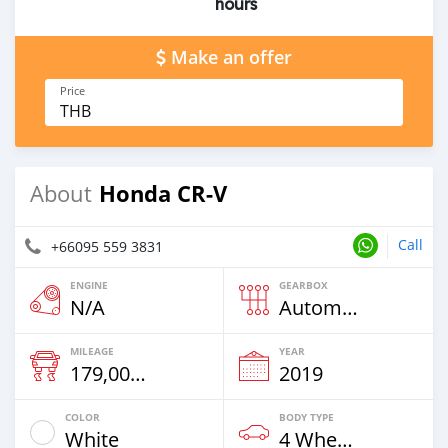
hours
Make an offer
Price
THB
Honda CR-V
About
Call
+66095 559 3831
ENGINE
GEARBOX
N/A
Automatic
MILEAGE
YEAR
179,000 Km
2019
COLOR
BODY TYPE
White
4 Wheel Drives & SUVs