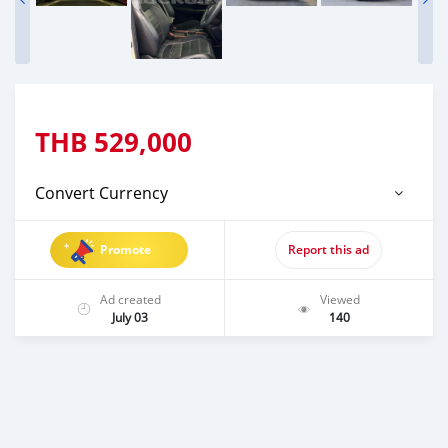
THB
529,000
Convert Currency
Promote
Report this ad
Ad created
Viewed
July 03
140