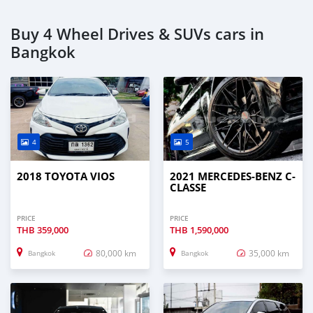
Buy 4 Wheel Drives & SUVs cars in
Bangkok
4
5
2018 TOYOTA VIOS
2021 MERCEDES-BENZ C-
CLASSE
PRICE
PRICE
THB
359,000
THB
1,590,000
80,000 km
35,000 km
Bangkok
Bangkok