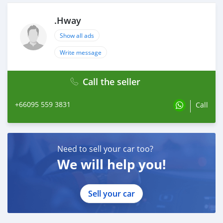
.Hway
Show all ads
Write message
Call the seller
+66095 559 3831
Call
Need to sell your car too?
We will help you!
Sell your car