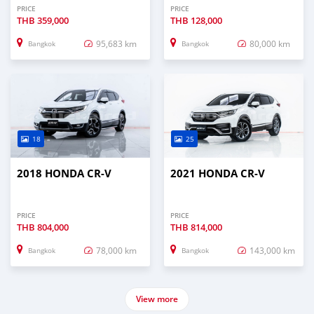
PRICE
PRICE
THB
359,000
THB
128,000
95,683 km
80,000 km
Bangkok
Bangkok
18
25
2018 HONDA CR-V
2021 HONDA CR-V
PRICE
PRICE
THB
804,000
THB
814,000
78,000 km
143,000 km
Bangkok
Bangkok
View more