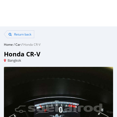
Return back
Home
/
Car
/
Honda CR-V
Honda CR-V
Bangkok