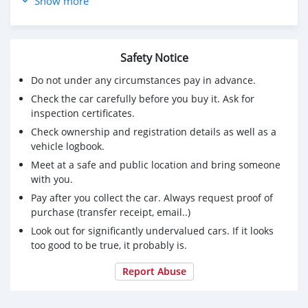
Show more
☑️ รับประกันเครื่องเกียร์ 1 ปี หรือ 15,000 กม.
* ป้ายทะเบียนสลับออก มีให้ใหม่ครับ
ราคา 529,000
Safety Notice
เครดิตดีจัดได้เต็ม ฟรีดาวน์⭐️
ผ่อน 48 เดือน เดือนละ 13,453
Do not under any circumstances pay in advance.
ผ่อน 60 เดือน เดือนละ 11,290
Check the car carefully before you buy it. Ask for
ผ่อน 72 เดือน เดือนละ 10,072
inspection certificates.
ผ่อน 84 เดือน เดือนละ 9,265
Check ownership and registration details as well as a
ดูรถได้ที่ ถ.กาญจนาภิเษก กทม.
vehicle logbook.
เพิ่มเติม
Meet at a safe and public location and bring someone
☎️+🆔 0955593831
with you.
#Honda #CRV #CrvES #CrvAWD #Crv2018 #Crvมือสอง
Voir moins
Pay after you collect the car. Always request proof of
purchase (transfer receipt, email..)
Look out for significantly undervalued cars. If it looks
too good to be true, it probably is.
Report Abuse