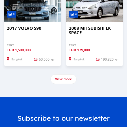
8
6
2017 VOLVO S90
2008 MITSUBISHI EK
SPACE
PRICE
PRICE
THB
1,598,000
THB
179,000
60,000 km
190,820 km
Bangkok
Bangkok
View more
Subscribe to our newsletter