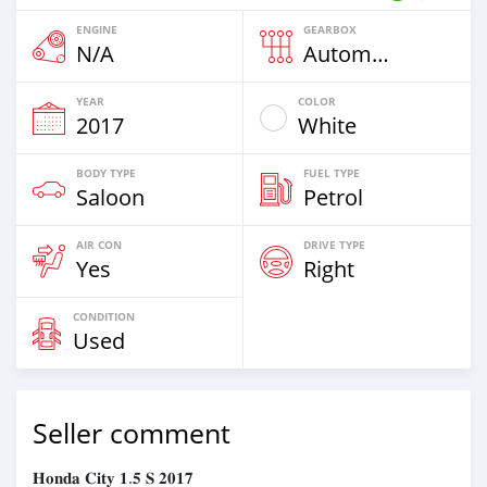
ENGINE
GEARBOX
N/A
Automatic
YEAR
COLOR
2017
White
BODY TYPE
FUEL TYPE
Saloon
Petrol
AIR CON
DRIVE TYPE
Yes
Right
CONDITION
Used
Seller comment
𝐇𝐨𝐧𝐝𝐚 𝐂𝐢𝐭𝐲 𝟏.𝟓 𝐒 𝟐𝟎𝟏𝟕