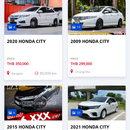
4
19
2020 HONDA CITY
2009 HONDA CITY
PRICE
PRICE
THB
350,000
THB
299,000
Chiang Mai
80,000 km
Bangkok
6
20
2015 HONDA CITY
2021 HONDA CITY