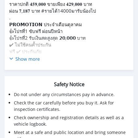
ราคาปกติ 𝟒𝟓𝟗,𝟎𝟎𝟎 ขายเพียง 𝟒𝟐𝟗,𝟎𝟎𝟎 บาท
ผ่อน 𝟕,𝟏𝟖𝟕 บาท #รายได้14000มารับน้องไป
.
𝗣𝗥𝗢𝗠𝗢𝗧𝗜𝗢𝗡 ประจำเดือนตุลาคม
👍โปรที่1 ขับฟรี ผ่อนปีหน้า
👍โปรที่2 รับเงินสดสูงสุด 𝟮𝟬,𝟬𝟬𝟬 บาท
✔️ ไม่ใช้คนค้ำประกัน
ฟรี ✔️ ประกันภัย
ฟรี ✔️ ค่าจัด+โอน
Show more
ฟรี ✔️ ขัดเคลือบสี
ฟรี ✔️ บริการช่วยเหลือฉุกเฉิน 24 ชม 1 ปี
✔️ รับประกัน ตัวถังไม่มีอุบัติเหตุ
Safety Notice
✔️ รถไม่มีน้ำท่วม
✔️ รับประกัน เครื่องเดิม
Do not under any circumstances pay in advance.
Check the car carefully before you buy it. Ask for
inspection certificates.
Check ownership and registration details as well as a
vehicle logbook.
Meet at a safe and public location and bring someone