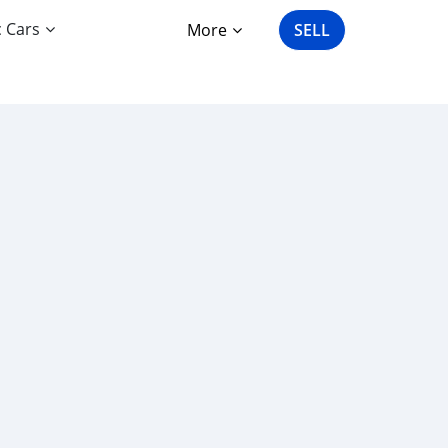
c Cars
More
SELL