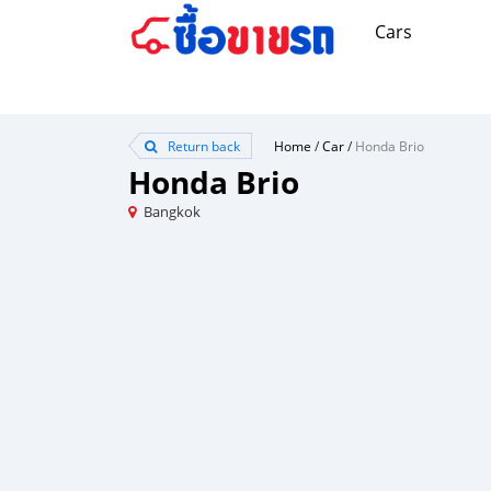
Cars
Return back
Home
/
Car
/
Honda Brio
Honda Brio
Bangkok