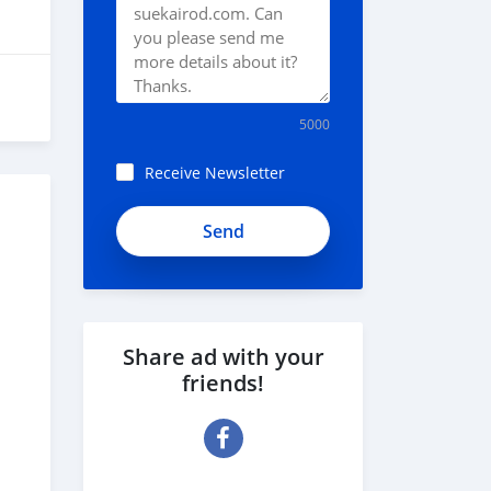
5000
Receive Newsletter
QkzD8afeNxNyKXz5FvWX
Share ad with your
friends!