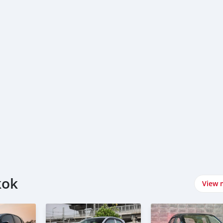
้)
านมือสองฟรีดาวน์ผ่อนถูก #รถมือสองป้ายแดง #รถฟรีดาวน์ #รถยนต
ถได้ #HONDA #BRIO #รถเก๋งฮอนด้าบริโอ้ #บริโอ้5ประตู #รถเก๋งผ่อ
kok
View 