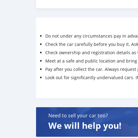
🔥 รถไมล์น้อยเช็คศูนย์ตลอด
🔥 เต็นท์รถที่มียอดขายเป็นอันดับ 1 ของประเทศ
🔥 มีรถให้เลือกมากกว่า 1,400 คัน
🔥 ขับฟรีดอกเบี้ย 1 ปี (ผ่อน 0% 12 เดือน)
🔥 รับประกันคุณภาพ ไม่พอใจยินดีคืนเงินภายใน 1
Do not under any circumstances pay in adva
ราคา 254,000 บาท ผ่อนเพียง 4,858 บาท
Check the car carefully before you buy it. Ask 
Brand. : HONDA Year. : 2012
Check ownership and registration details as w
Model. : BRIO Grade. : 1.2 V
Meet at a safe and public location and brin
Engine. : 1200 CC Type. : เบนซิน
Gearbox : A/T Color. : ดำ
Pay after you collect the car. Always request 
Mileage. : 166,XXX km.
Look out for significantly undervalued cars. If
(ซื้อสด ราคานี้ยังไม่รวมค่าดำเนินการ 10,000 บ.)
🚩 Price. 254,000 บาท
ยอดจัด : 264,000 บาท
เงินดาวน์ : 0 บาท
ประกันภัย : ฟรีประกันภัย 1 ปี
Need to sell your car too?
ค่าดำเนินการ : 10,000 บาท
รวมออกรถ : 0 บาท
We will help you!
ผ่อน 60 = 5,494 บาท
ผ่อน 72 = 4,886 บาท