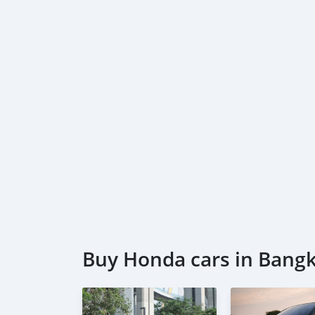
ผ่อน 84 = 4,858 บาท
*เงื่อนไขเป็นไปตามที่ไฟแนนซ์กำหนด
🔥 เงื่อนไข โปรโมชั่น ผ่อนคนละครึ่ง
-เพียงเพิ่มราคา 15,000฿ (สามารถรวมในยอดจัดได
-ยอดจัดไม่เกิน 800,000 ฿
#PAGENTCARศูนย์รวมรถยนต์คุณภาพมือสอง #รถบ้
สอง #ติดแบล็คลิสออกรถได้ #ติดเครดิตบูโรออกร
เกิน5000 #รถเก๋งแต่งซิ่ง #รถซิ่ง #รถเก๋ง5ประตู
Buy Honda cars in Bang