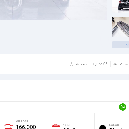
Ad created
June 05
View
MILEAGE
YEAR
COLOR
166,000