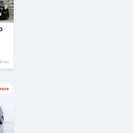
O
00 km
more