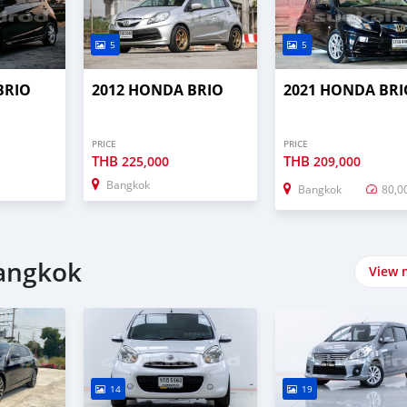
5
5
BRIO
2012 HONDA BRIO
2021 HONDA BRI
PRICE
PRICE
THB
THB
225,000
209,000
Bangkok
Bangkok
80,0
Bangkok
View 
14
19