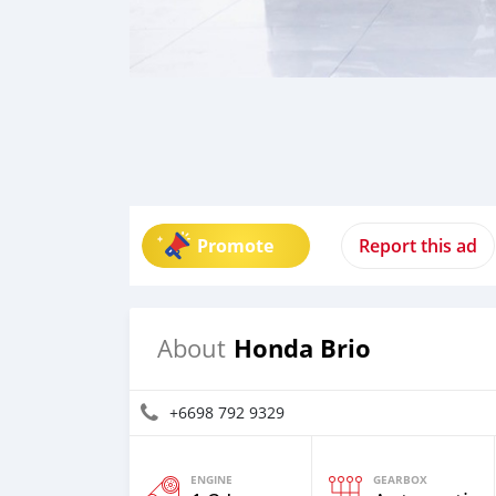
Promote
Report this ad
Honda Brio
About
+6698 792 9329
ENGINE
GEARBOX