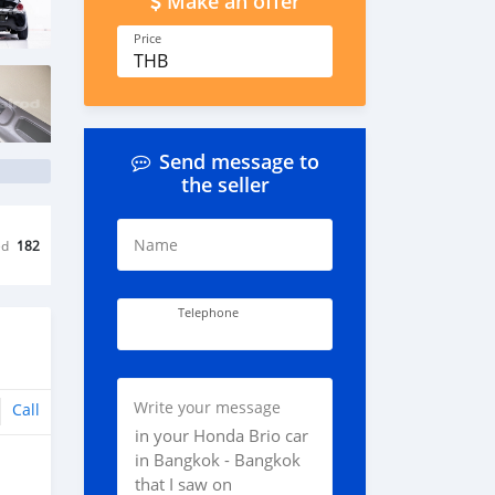
Make an offer
Price
THB
Send message to
the seller
Name
ed
182
Telephone
Write your message
Call