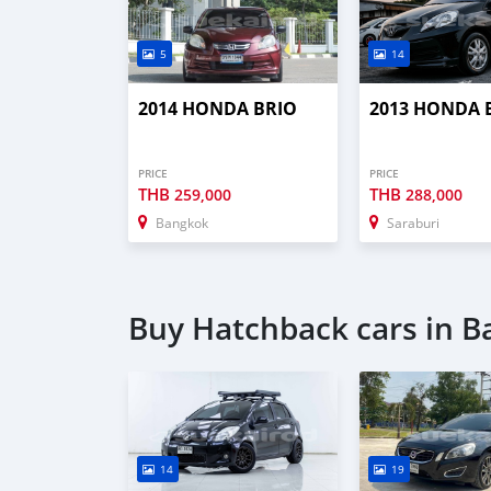
5
14
2014 HONDA BRIO
2013 HONDA 
PRICE
PRICE
THB
THB
259,000
288,000
Bangkok
Saraburi
Buy Hatchback cars in 
14
19