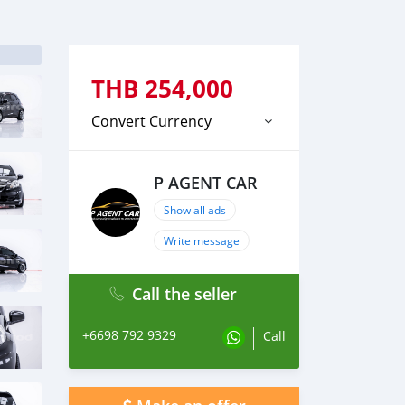
THB
254,000
Convert Currency
P AGENT CAR
Show all ads
Write message
Call the seller
+6698 792 9329
Call