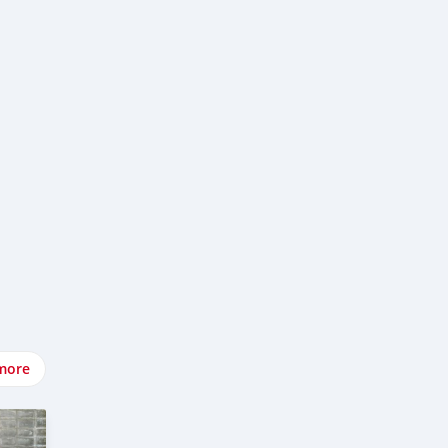
์มือ
นไม่
more