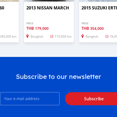
60
2013 NISSAN MARCH
2015 SUZUKI ERT
PRICE
PRICE
THB
THB
179,000
354,000
180,000 km
Bangkok
119,000 km
Bangkok
78,0
Subscribe to our newsletter
Subscribe