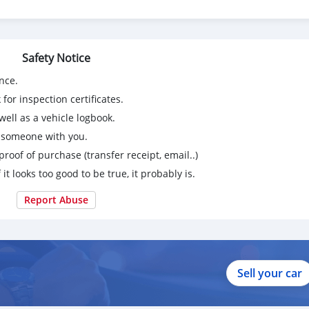
Safety Notice
4 วัน ที่เดียวในประเทศ
nce.
for inspection certificates.
ell as a vehicle logbook.
g someone with you.
proof of purchase (transfer receipt, email..)
 it looks too good to be true, it probably is.
Report Abuse
Sell your car