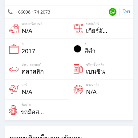
โทร
+66098 174 2073
ระบบเครื่องยนต์
ระบบเกียร์
N/A
เกียร์อัตโนม้ติ
ปี
สี
2017
สีดำ
ประเภทรถยนต์
ชนิดเชื้อเพลิง
คลาสสิก
เบนซิน
แอร์
พวงมาลัย
N/A
N/A
เงื่อนไข
รถมือสอง