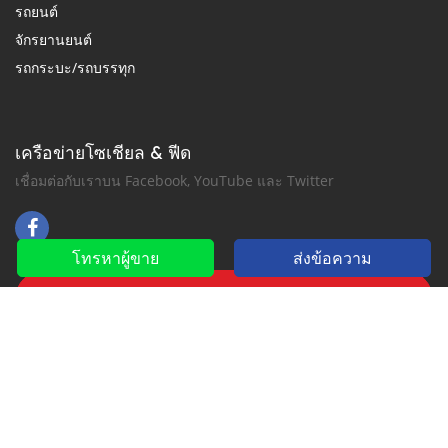
รถยนต์
จักรยานยนต์
รถกระบะ/รถบรรทุก
เครือข่ายโซเชียล & ฟีด
เชื่อมต่อกับเราบน Facebook, YouTube และ Twitter
โทรหาผู้ขาย
ส่งข้อความ
สมัครรับจดหมายข่าว
สำหรับการแจ้งเตือนทางอีเมล์หรือ SMS