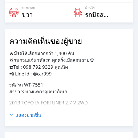
พวงมาลัย
เงื่อนไข
ขวา
รถมือสอง
ความคิดเห็นของผู้ขาย
🔥มีรถให้เลือกมากกว่า 1,400 คัน
💢รบกวนแจ้ง รหัสรถ ทุกครั้งเมื่อสอบถาม💢
☎️Tel : 098 792 9329 คุณนิค
📲 Line id : @car999
รหัสรถ WT-7551
สาขา 3 บางแคกาญจนาภิเษก
2013 TOYOTA FORTUNER 2.7 V 2WD
✅️✅ Sๅคๅ 498,000 บๅท
แสดงมากขึ้น
⭕️⭕️ ผ่oน 9,xxx / 72 งวด
- โฉม ปี11-15