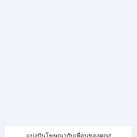
แบ่งปันโฆษณากับเพื่อนของคุณ!