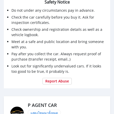
- สีขาว เกียร์ออโต้ เครื่องยนต์เบนซินล้วน
Safety Notice
- เลขไมล์ 281,xxx km.
Do not under any circumstances pay in advance.
- จอทัชสกรีน Bluetooth NAVI
- กล้องถอย เบาะหนังปรับไฟฟ้าคนขับ แอร์อัตโนมัติ
Check the car carefully before you buy it. Ask for
- พวงมาลัยมัลติฟังก์ชั่น รถสวยสมบูรณ์พร้อมใช้งาน
inspection certificates.
Check ownership and registration details as well as a
📣 ซื้อสดไม่มีบวก vat 7%
vehicle logbook.
📣 จัดส่งรถถึงหน้าบ้าน ด้วยรถสไลด์
Meet at a safe and public location and bring someone
📣 บริการเซ็นไฟแนนซ์ถึงบ้าน
with you.
🚫**รับเทิร์น/ซื้อ รถเก่าทุกชนิด ราคาสูง**🚫
Pay after you collect the car. Always request proof of
🚫รับจัดไฟแนนซ์/รีไฟแนนซ์🚫
purchase (transfer receipt, email..)
#รถยนต์มือสอง #toyota #fortuner #suv #รถครอบครัว
Look out for significantly undervalued cars. If it looks
#โตโยต้า #ฟอร์จูนเนอร์
too good to be true, it probably is.
Report Abuse
P AGENT CAR
แสดงโฆษณาทั้งหมด