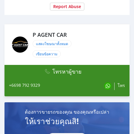
🌟กระจกมองข้างพร้อมไฟเลี้ยว
Report Abuse
🌟ไมล์2แสนกิโลนิดๆ
🌟กระจกพับไฟฟ้า
#PAGENTCARศูนย์รวมรถยนต์คุณภาพมือสอง #รถบ้านมือ
สองฟรีดาวน์ผ่อนถูก #รถมือสองป้ายแดง #รถฟรีดาวน์ #ขาย
P AGENT CAR
รถยนต์มือสอง #ติดแบล็คลิสออกรถได้ #ติดเครดิตบูโรออก
แสดงโฆษณาทั้งหมด
รถได้ #ซื้อขายรถยนต์มือสอง #2010HondaCivicFd18E
#honda #civic #ขายรถเก๋งฮอนด้าซีวิคเอฟดีปี2010มือสอง
เขียนข้อความ
#ฮอนด้าซีวิคนางฟ้า #ฮอนด้ซีวิคFD #ซีวิคนางฟ้า
โทรหาผู้ขาย
+6698 792 9329
โทร
ต้องการขายรถของคุณ ของคุณหรือเปล่า
ให้เราช่วยคุณสิ!