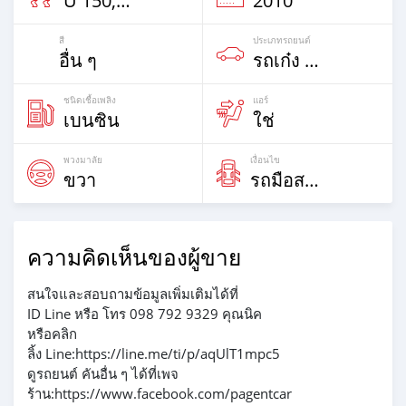
U 150,000% Km
2010
สี
ประเภทรถยนต์
อื่น ๆ
รถเก๋ง 4 ประตู
ชนิดเชื้อเพลิง
แอร์
เบนซิน
ใช่
พวงมาลัย
เงื่อนไข
ขวา
รถมือสอง
ความคิดเห็นของผู้ขาย
สนใจและสอบถามข้อมูลเพิ่มเติมได้ที่
ID Line หรือ โทร 098 792 9329 คุณนิค
หรือคลิก
ลิ้ง Line:https://line.me/ti/p/aqUlT1mpc5
ดูรถยนต์ คันอื่น ๆ ได้ที่เพจ
ร้าน:https://www.facebook.com/pagentcar