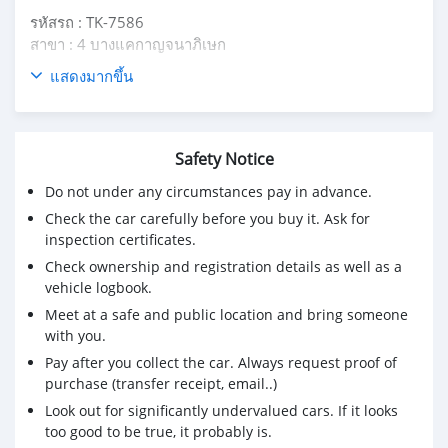
รหัสรถ : TK-7586
สาขา : 4 บางแคกาญจนาภิเษก
แสดงมากขึ้น
2010 Honda Civic FD 1.8E เครดิตดีฟรีดาวน์
ราคาเพียง 379,000 เท่านั้น
ผ่อนเพียง 7,210 X 72 งวด
Safety Notice
🌟A/T ปี 2010
Do not under any circumstances pay in advance.
🌟รถสีบรอนซ์เงินsilver Alabahter
🌟ชุดแต่งรอบคัน
Check the car carefully before you buy it. Ask for
🌟ล้อแม็กซ์สวยๆ
inspection certificates.
🌟ภายในสีเทาครีม
Check ownership and registration details as well as a
🌟เบาะหนังสีชาเย็น
vehicle logbook.
🌟เครื่องยนต์ R18A ( SOHC)16วาล์ว I-vtec มาพร้อม แรงม้า
Meet at a safe and public location and bring someone
140 Hp ที่ 6,300รอบ ให้แรงบิดที่ 174 นิวตันเมตรที่4,300
with you.
รอบ
Pay after you collect the car. Always request proof of
🌟เกียร์ออโต้
purchase (transfer receipt, email..)
🌟เรือนไมล์เป็นทั้งแบบอันนาลอคและดิจิตอล
Look out for significantly undervalued cars. If it looks
🌟พวงมาลัยมัลติฟังก์ชั่น
too good to be true, it probably is.
🌟ไฟหน้าแบบมัลติรีเฟลกเตอร์