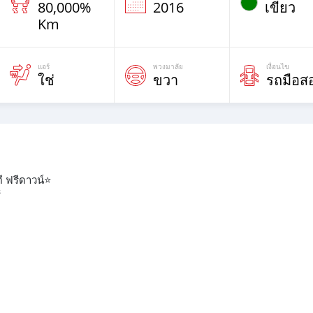
80,000%
2016
เขียว
Km
แอร์
พวงมาลัย
เงื่อนไข
ใช่
ขวา
รถมือส
 ฟรีดาวน์⭐️
้