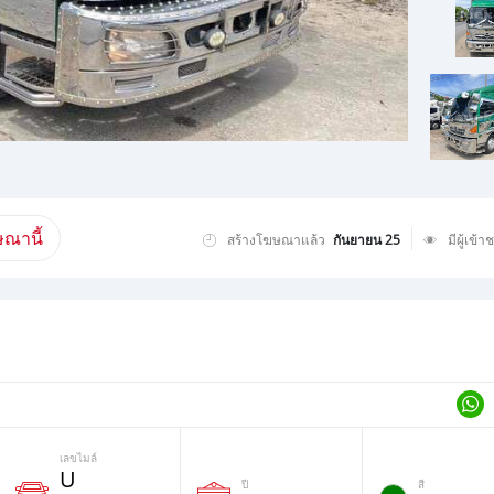
ณานี้
สร้างโฆษณาแล้ว
กันยายน 25
มีผู้เข้า
เลขไมล์
U
ปี
สี