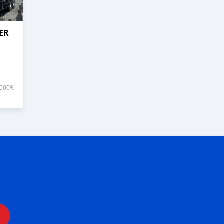
ER
,000%