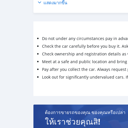
🚩มีประกอบการป้ายเหลืองให้เข้าร่วม
แสดงมากขึ้น
📍สนใจดูรถหนองโพ-ราชบุรี
📲0803562935คุณอ้น
📲087-1222639 คุณแซม
📲098-5628291 คุณนุช
❤️สอบถาม ขอรายละเอียดเพิ่มเติม
Do not under any circumstances pay in adva
❤️คลิ๊กลิ้งไลน์อัตโนมัติ👇
👉https://line.me/ti/p/hry5DJNkU9
Check the car carefully before you buy it. Ask 
#ชะออมชัยรถบรรทุกยิ่งเจริญ
Check ownership and registration details as w
#รถหกล้อมือสอง #รถ6ล้อมือ2
Meet at a safe and public location and brin
#รถบรรทุกมือสอง #รถบรรทุกมือ2
Pay after you collect the car. Always request 
#รถบรรทุกแต่งสวย
Look out for significantly undervalued cars. If
ต้องการขายรถของคุณ ของคุณหรือเปล่า
ให้เราช่วยคุณสิ!