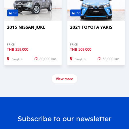
17
22
2015 NISSAN JUKE
2021 TOYOTA YARIS
PRICE
PRICE
THB
359,000
THB
509,000
80,000 km
58,000 km
Bangkok
Bangkok
View more
Subscribe to our newsletter