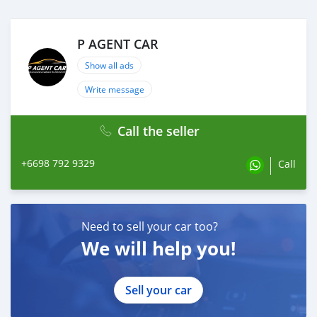
Mileage. : 83,xxx km.
(ซื้อสด ราคานี้ยังไม่รวมค่าดำเนินการ 10,000 บ.)
🚩 Price 419,000 บาท
P AGENT CAR
ยอดจัด : 429,000 บาท
เงินดาวน์. : ฟรีดาวน์
Show all ads
ประกันภัย : ฟรีประกันภัย 1 ปี
Write message
ค่าดำเนินการ : 10,000 บาท
รวมออกรถ 0 บาท
ผ่อน60 = 8,739 บาท
Call the seller
ผ่อน72 = 7,867 บาท
ผ่อน84 = 7,201 บาท
+6698 792 9329
Call
#TOYOTA #SIENTA #โตโยต้าเซียนต้า #รถครอบครัว
Need to sell your car too?
We will help you!
Sell your car