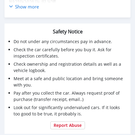
พิจารณาภายใน 30 นาที
Show more
🔥จอง 199 บาท ไม่ผ่านคืนเงินจองทุกกรณี
🔥ราคา 419,000 จัดได้ 620,000 บาท (สามารถจัดเต็มวงเงิน
ได้)
Safety Notice
🔥รถมือเดียวออกห้าง ไมล์แท้เช็คศูนย์ตลอด
🔥เต็นท์รถที่มียอดขายเป็นอันดับ 1 ของประเทศ
Do not under any circumstances pay in advance.
🔥มีรถให้เลือกมากกว่า 1,500 คัน
Check the car carefully before you buy it. Ask for
🔥ขับฟรีดอกเบี้ย 1 ปี (ผ่อน 0% 12 เดือน )
inspection certificates.
🔥รับประกันคุณภาพ ไม่พอใจยินดีคืนเงินภายใน 14 วัน ที่
Check ownership and registration details as well as a
เดียวในประเทศ
vehicle logbook.
🔥พร้อมให้คำปรึกษา แก้ทุกปัญหา ให้ทุกเรื่อง บริการ call
center 24 ชม.
Meet at a safe and public location and bring someone
🔥รับประกันหลังการขาย สูงสุด 2 ปี หรือ 20,000 km..
with you.
Pay after you collect the car. Always request proof of
สาขา1 สี่แยกมไหสวรรค์ ใกล้เดอะมอลล์ท่าพระ
purchase (transfer receipt, email..)
รหัสรถ 1D59 ราคา 419,000 บ. ผ่อนเพียง 7,201 บ.
Look out for significantly undervalued cars. If it looks
Brand. : TOYOTA Year. : 2017
too good to be true, it probably is.
Model. : SIENTA Grade. : 1.5 V
Engine. : 1500 cc. Type. : เบนซิน
Report Abuse
Gearbox : AT Color. : ส้ม