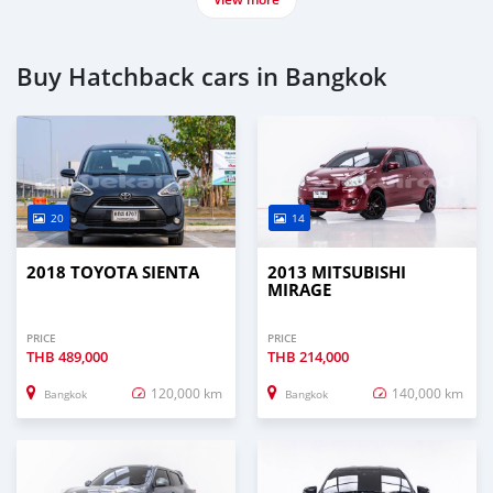
Buy Hatchback cars in Bangkok
20
14
2018 TOYOTA SIENTA
2013 MITSUBISHI
MIRAGE
PRICE
PRICE
THB
489,000
THB
214,000
120,000 km
140,000 km
Bangkok
Bangkok