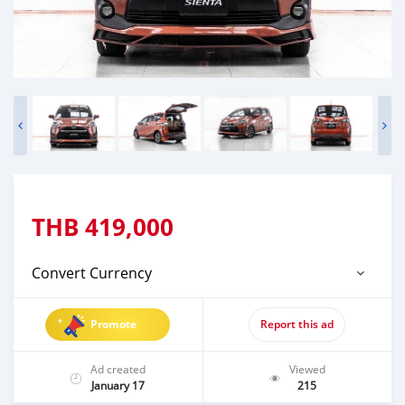
THB
419,000
Convert Currency
Promote
Report this ad
Ad created
Viewed
January 17
215