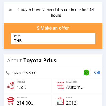
1 buyer have viewed this car in the last
24
hours
Make an offer
Price
THB
Toyota Prius
About
Call
+6691 699 9999
ENGINE
GEARBOX
1.8 L
Automatic
MILEAGE
YEAR
214,000 Km
2012