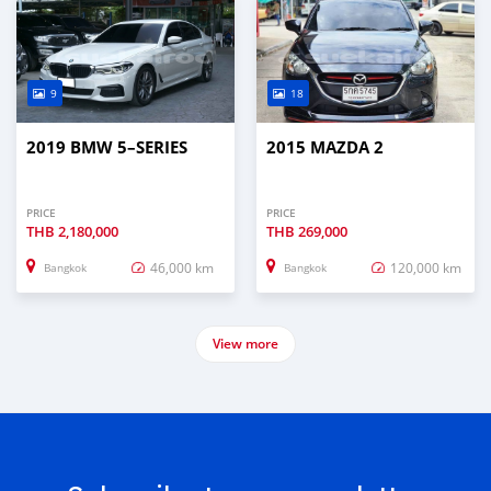
9
18
2019 BMW 5–SERIES
2015 MAZDA 2
PRICE
PRICE
THB
2,180,000
THB
269,000
46,000 km
120,000 km
Bangkok
Bangkok
View more