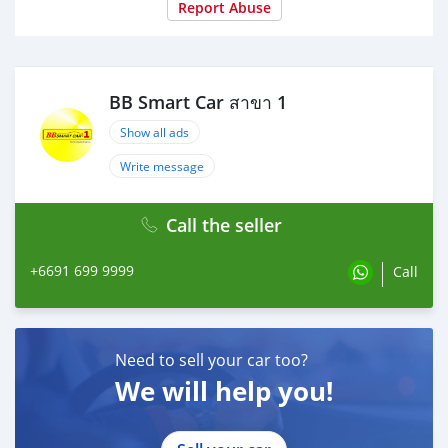
Report Abuse
ประกันภัย : ฟรีประกันภัย 1 ปี
ค่าดำเนินการ : 10,000 บาท
รวมออกรถ : 0 บาท
ผ่อน 36 งวด = 8,911 บาท
BB Smart Car สาขา 1
ผ่อน 48 งวด = 6,986 บาท
ผ่อน 60 งวด = 6,005 บาท
Show all ads
ผ่อน 72 งวด = 5,350 บาท
ผ่อน 84 งวด = 5,031 บาท
Write message
เงื่อนไขเป็นไปตามที่ไฟแนนซ์กำหนด
Call the seller
โปรโมชั่นพิเศษ สำหรับลูกค้าเครดิตดีลือกรับเรทดอกเบี้ย
พิเศษ
+6691 699 9999
Call
📍36 งวด = 1.29 %
📍48 งวด = 1.99 %
📍60 งวด = 2.39 %
📍72 งวด = 3.59 %
Need to sell your car too?
We will help you!
🔥 เงื่อนไข โปรโมชั่น ดอกเบี้ยเริ่มต้น 1.29% ตลอดอายุ
สัญญา
- ยอดจัดไฟแนนซ์ 300,000-600,000 บาท