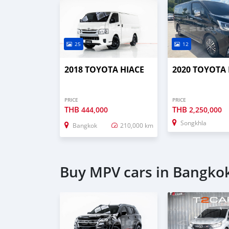
25
12
2018 TOYOTA HIACE
2020 TOYOTA 
PRICE
PRICE
THB
THB
444,000
2,250,000
Songkhla
Bangkok
210,000 km
Buy MPV cars in Bangko