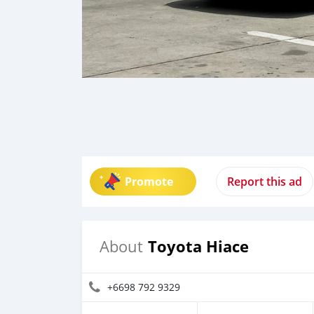
Promote
Report this ad
Toyota Hiace
About
+6698 792 9329