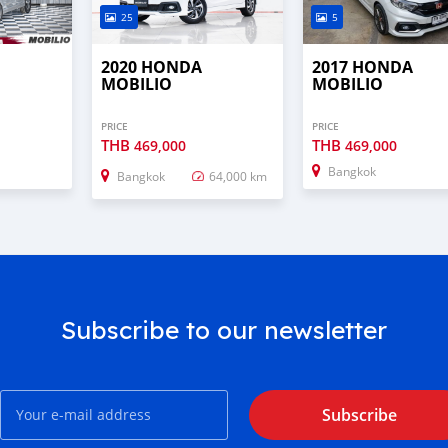
25
5
2020 HONDA
2017 HONDA
MOBILIO
MOBILIO
PRICE
PRICE
THB
THB
469,000
469,000
Bangkok
Bangkok
64,000 km
Subscribe to our newsletter
Subscribe