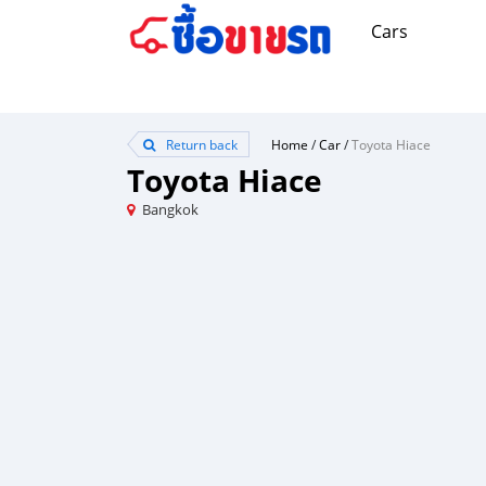
Cars
Return back
Home
/
Car
/
Toyota Hiace
Toyota Hiace
Bangkok