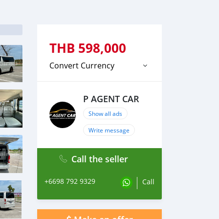
THB
598,000
Convert Currency
P AGENT CAR
Show all ads
Write message
Call the seller
+6698 792 9329
Call