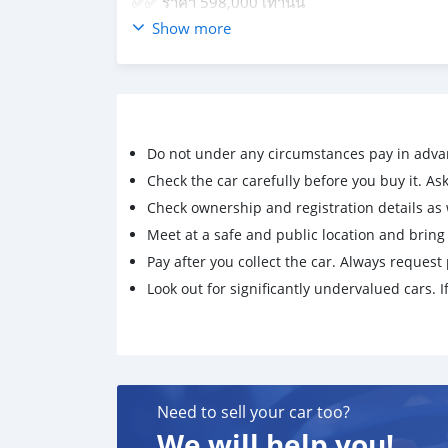
✅✅ ราคา 598,000 เท่านั้น
⭕️⭕️ ผ่อน 11,xxx / 72 งวด
Show more
- โฉม ปี05-ปัจจุบัน
- สีขาว เกียร์ธรรมดา
- เครื่องดีเซล 2.5 GL D4D
- รถสวย
- เลขไมล์ 24x,xxx km
Do not under any circumstances pay in adva
- เซ็นทรัลล๊อค
Check the car carefully before you buy it. Ask 
- กระจกไฟฟ้า แอร์เย็น ภายในสวยสะอาด
Check ownership and registration details as w
- เครื่องเกียร์ ช่วงล่างสมบูรณ์ กุญแจรีโมท
Meet at a safe and public location and brin
- รับประกันตัวถังเดิม100%
Pay after you collect the car. Always request 
📣 ซื้อสดไม่มีบวก vat 7%
Look out for significantly undervalued cars. If
📣 ฟรี จัดส่งรถถึงหน้าบ้าน ด้วยรถสไลด์
📣 บริการเซ็นไฟแนนซ์ถึงบ้าน
🚫**รับเทิร์น/ซื้อ รถเก่าทุกชนิด ราคาสูง**🚫
🚫รับจัดไฟแนนซ์/รีไฟแนนซ์🚫
#PAGENTCARศูนย์รวมรถยนต์คุณภาพมือสอง #รถบ้
Need to sell your car too?
สอง #ติดแบล็คลิสออกรถได้ #ติดเครดิตบูโรออกรถ
We will help you!
#รถตู้โหม่งน้อย #รถตู้หลังคาเตี้ย #รถตู้ไฮเอช