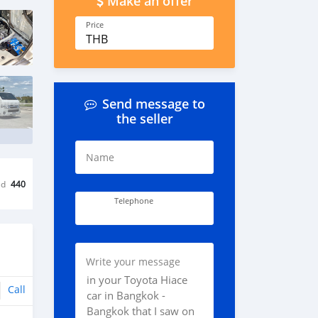
Make an offer
Price
THB
Send message to
the seller
Name
ed
440
Telephone
Write your message
Call