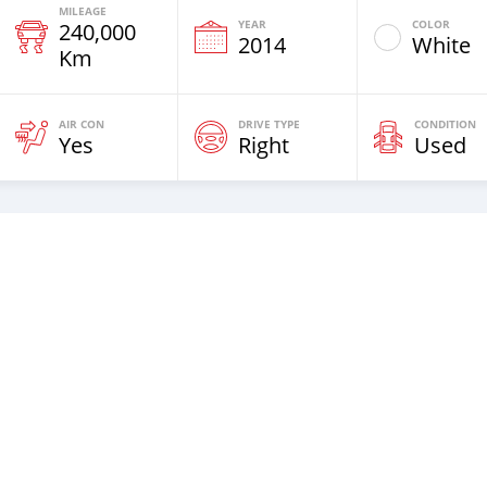
MILEAGE
YEAR
COLOR
240,000
2014
White
Km
AIR CON
DRIVE TYPE
CONDITION
Yes
Right
Used