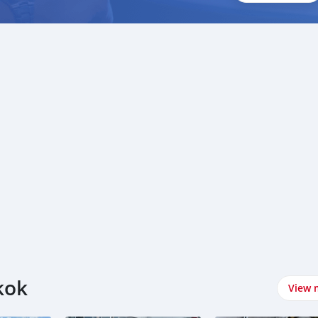
kok
View 