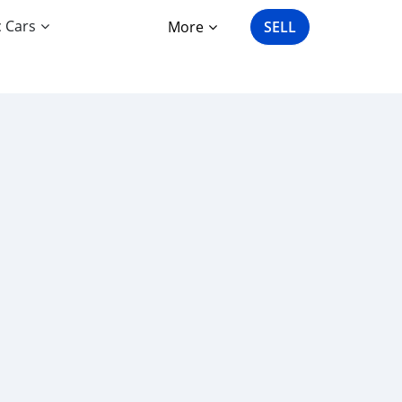
c Cars
More
SELL