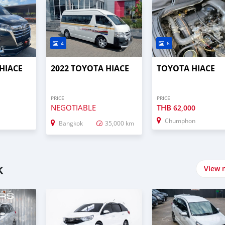
4
6
HIACE
2022 TOYOTA HIACE
TOYOTA HIACE
PRICE
PRICE
NEGOTIABLE
THB
62,000
Chumphon
Bangkok
35,000 km
k
View 