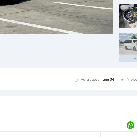
Ad created
June 04
View