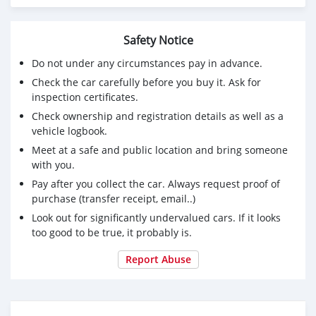
นาที ไม่ผ่านคืนเงินจองทุกกรณี
🔥ซื้อรถกับ BB พร้อมให้คำปรึกษา แก้ทุกปัญหา ให้ทุกเรื่อง
บริการ call center 24 ชม.
Safety Notice
🔥BB Care Plus รับประกันหลังการขาย สูงสุด 2 ปี หรือ
Do not under any circumstances pay in advance.
20,000 km..
Check the car carefully before you buy it. Ask for
🔥มีรถให้เลือกมากกว่า 1,500 คัน
inspection certificates.
สาขา 1 สี่แยกมไหสวรรค์ ใกล้เดอะมอลล์ท่าพระ
Check ownership and registration details as well as a
รหัสรถ 1C330 ราคา 414,000 บาท ผ่อนเพียง 7,628 บาท
vehicle logbook.
Brand. : TOYOTA Year. : 2015
Meet at a safe and public location and bring someone
Model. : FORTUNER Grade. : 2.5 G
with you.
Engine. : 2500 CC Type. : ดีเซล
Pay after you collect the car. Always request proof of
Gearbox : MT Color. : ขาว
purchase (transfer receipt, email..)
Mileage. : 194,XXX KM.
(ซื้อสด ราคานี้ยังไม่รวมค่าดำเนินการ 10,000 บ.)
Look out for significantly undervalued cars. If it looks
🚩 Price. 414,000 บาท
too good to be true, it probably is.
ยอดจัด : 424,000 บาท
Report Abuse
เงินดาวน์ : 0 บาท
ประกันภัย : ฟรีประกันภัย 1 ปี
ค่าดำเนินการ : 10,000 บาท
รวมออกรถ : 0 บาท