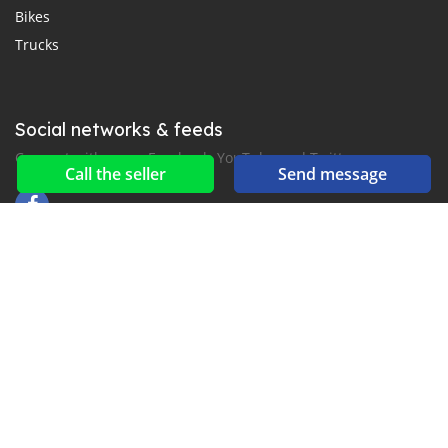
Bikes
Trucks
Social networks & feeds
Connect with us on Facebook, YouTube and Twitter.
Call the seller
Send message
New car notification
for E-Mail or SMS alerts