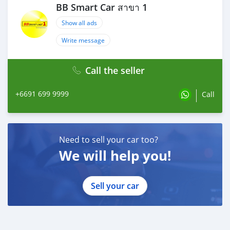
BB Smart Car สาขา 1
ผ่อน 36 งวด = 14,073 บาท
ผ่อน 48 งวด = 10,923 บาท
Show all ads
ผ่อน 60 งวด = 9,108 บาท
ผ่อน 72 งวด = 8,188 บาท
Write message
ผ่อน 84 งวด = 7,628 บาท
Call the seller
เงื่อนไขเป็นไปตามที่ไฟแนนซ์กำหนด
โปรโมชั่นพิเศษ สำหรับลูกค้าเครดิตดีลือกรับเรทดอกเบี้ย
+6691 699 9999
Call
พิเศษ
📍36 งวด = 1.29 %
📍48 งวด = 1.99 %
📍60 งวด = 2.39 %
Need to sell your car too?
📍72 งวด = 3.59 %
We will help you!
🔥 เงื่อนไข โปรโมชั่น ดอกเบี้ยเริ่มต้น 1.29% ตลอดอายุ
สัญญา
Sell your car
- ยอดจัดไฟแนนซ์ 300,000-600,000 บาท
- ผ่อนสูงสุด 72 เดือน
- เป็นลูกค้าประวัติดี พนักงานประจำเงินเดือน 20,000 ขึ้นไป
- ค่าดำเนินการแคมเปญ 20,000 บาท (รวมในยอดจัดได้)