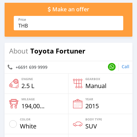
Make an offer
Price
THB
Toyota Fortuner
About
Call
+6691 699 9999
ENGINE
GEARBOX
2.5 L
Manual
MILEAGE
YEAR
194,000 Km
2015
COLOR
BODY TYPE
White
SUV