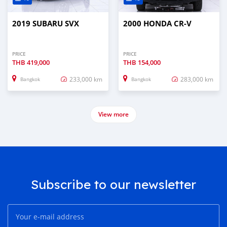
2019 SUBARU SVX
2000 HONDA CR-V
PRICE
PRICE
THB
419,000
THB
154,000
233,000 km
283,000 km
Bangkok
Bangkok
View more
Subscribe to our newsletter