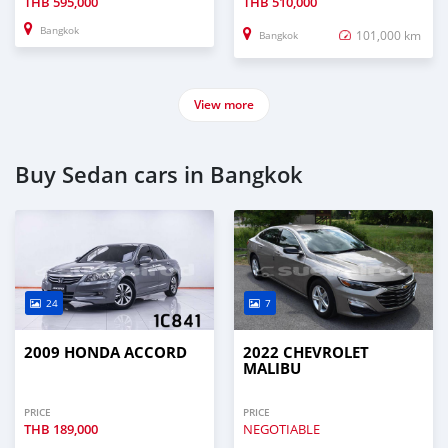
THB
595,000
THB
510,000
Bangkok
101,000 km
Bangkok
View more
Buy Sedan cars in Bangkok
24
7
2009 HONDA ACCORD
2022 CHEVROLET
MALIBU
PRICE
PRICE
THB
189,000
NEGOTIABLE