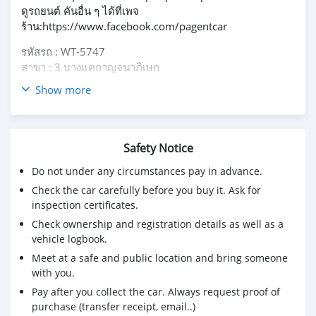
ดูรถยนต์ คันอื่น ๆ ได้ที่เพจ
ร้าน:https://www.facebook.com/pagentcar
รหัสรถ : WT-5747
สาขา : 3 บางแคกาญจนาภิเษก
Show more
2010 TOYOTA CAMRY 2.0 G เครดิตดีฟรีดาวน์
✅✅ ราคา 378,000 เท่านั้น
⭕️⭕️ ผ่อน 7,xxx / 72 งวด
Safety Notice
- โฉม ปี06-12 สีเทา
Do not under any circumstances pay in advance.
- เครื่องเบนซินล้วนไม่เคยติดแก๊ส
- เลขไมล์ 138,xxx km
Check the car carefully before you buy it. Ask for
- เบาะหนังปรับไฟฟ้าคู่หน้า พวงมาลัยลายไม้
inspection certificates.
- หัวเกียร์หุ้มหนัง พวงมาลัยมัลติฟังชั่น/ครูซคอนโทรล
Check ownership and registration details as well as a
- จอแอนดรอย USB Bluetooth yotube กล้องหลัง
vehicle logbook.
- ม่านหลังไฟฟ้า รับประกันตัวถังเดิม100%
Meet at a safe and public location and bring someone
- ซื้อสดไม่บวกvat 7%
with you.
Pay after you collect the car. Always request proof of
#PAGENTCARศูนย์รวมรถยนต์คุณภาพมือสอง #รถบ้านมือ
purchase (transfer receipt, email..)
สองฟรีดาวน์ผ่อนถูก #รถมือสองป้ายแดง #รถฟรีดาวน์ #ขาย