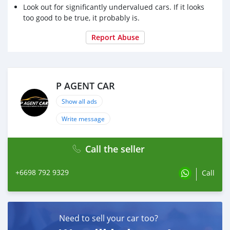
รถยนต์มือสอง #ติดแบล็คลิสออกรถได้ #ติดเครดิตบูโรออก
Look out for significantly undervalued cars. If it looks
รถได้ #ซื้อขายรถยนต์มือสอง #2010TOYOTACAMRY20G
too good to be true, it probably is.
#toyota #camry #รถเก๋ง #รถมือสอง #ขายรถเก๋งโตโย
Report Abuse
ต้าคัมรี่ปี2010มือสอง #โตโยต้าคัมรี่
P AGENT CAR
Show all ads
Write message
Call the seller
+6698 792 9329
Call
Need to sell your car too?