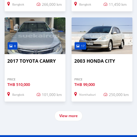
266,000 km
11,450 km
Bangkok
Bangkok
8
17
2017 TOYOTA CAMRY
2003 HONDA CITY
PRICE
PRICE
THB
510,000
THB
99,000
101,000 km
250,000 km
Bangkok
Nonthaburi
View more