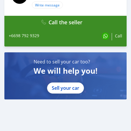
Write message
Call the seller
+6698 792 9329
Call
Need to sell your car too?
We will help you!
Sell your car