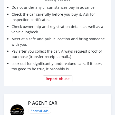
- ดอกเบี้ยเริ่มต้น 2.89%
Do not under any circumstances pay in advance.
- รถครอบครัวราคาคุ้มค่า
- ไม่ต้องพกเงินก้อน
Check the car carefully before you buy it. Ask for
- ก้อขับรถครอบครัวได้เลยคะ
inspection certificates.
Check ownership and registration details as well as a
** Specification **
vehicle logbook.
- เครื่องเบนซิน 1.5 ลิตร 105 แรงม้า
Meet at a safe and public location and bring someone
- เกียร์อัตโนมัติ 4 speeds
with you.
- AIRBAGS / ABS / EBD
Pay after you collect the car. Always request proof of
- Smart Keyless Entry
purchase (transfer receipt, email..)
- Push Start Button
Look out for significantly undervalued cars. If it looks
- เบาะนั่งแบบ 3 แถว 7 ที่นั่ง
too good to be true, it probably is.
- แอร์ AUTO
- กล้องหลัง / Park sensor
Report Abuse
#Suzuki #XL7 #ซูซูกิXL7 #รถครอบครัว #รถยนต์ #รถมือ
สอง
P AGENT CAR
Show all ads