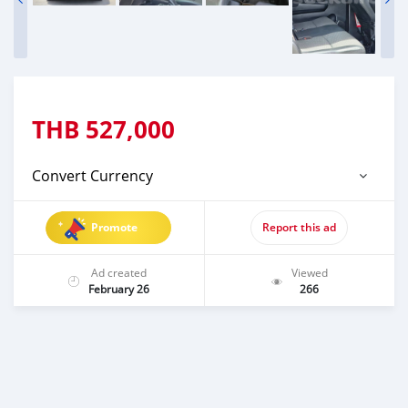
THB
527,000
Convert Currency
Promote
Report this ad
Ad created
Viewed
February 26
266