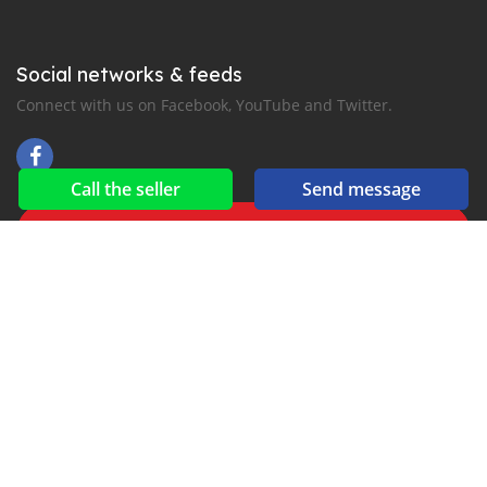
Social networks & feeds
Connect with us on Facebook, YouTube and Twitter.
Call the seller
Send message
New car notification
for E-Mail or SMS alerts
2016-2026 All right reserved. suekairod.com is part of
, the leading automotive classifieds platforms in
Middle East and Asia