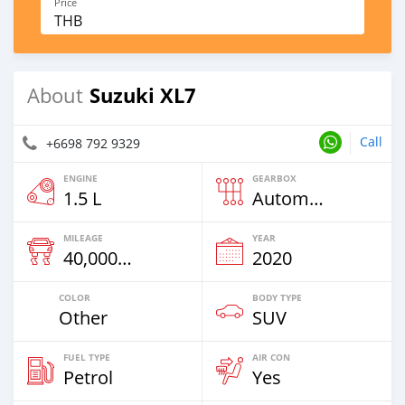
Price
THB
Suzuki XL7
About
Call
+6698 792 9329
ENGINE
GEARBOX
1.5 L
Automatic
MILEAGE
YEAR
40,000 Km
2020
COLOR
BODY TYPE
Other
SUV
FUEL TYPE
AIR CON
Petrol
Yes