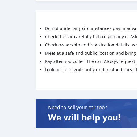
- Front Bumper (กันชนหน้า)
ออฟชั่นพิเศษ กันชนสไตล์ GTS
(261,000 บาท)
-Alloys Wheels 20’ (ล้อรถยนต์)ยาง Pirelli
Do not under any circumstances pay in adva
Carrera Sport Wheels 20’
(282,000 บาท)
Check the car carefully before you buy it. Ask 
- Silver Tailpipes (ท่อไอเสียสีเงิน)
Check ownership and registration details as w
(48,000 บาท)
Meet at a safe and public location and brin
💎 Interior (ภายใน)
Pay after you collect the car. Always request 
- Full Electric Sports Seats (14 Ways)
Look out for significantly undervalued cars. If
(183,000 บาท)
- Two-Tone Leather (Black - Crayon)
(314,000 บาท)
- LED Headlights PDLS (4 Dots)
(134,000 บาท)
- Sport Chrono Package Mode
Need to sell your car too?
(196,000 บาท)
We will help you!
- Brushed Aluminum
(62,000 บาท)
- Head Logos