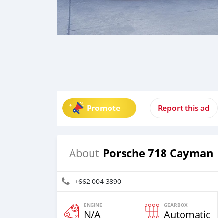
Promote
Report this ad
Porsche 718 Cayman
About
+662 004 3890
ENGINE
GEARBOX
N/A
Automatic