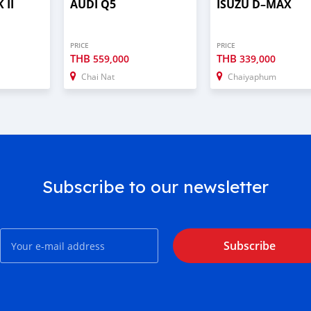
 II
AUDI Q5
ISUZU D–MAX
PRICE
PRICE
THB
THB
559,000
339,000
Chai Nat
Chaiyaphum
Subscribe to our newsletter
Subscribe