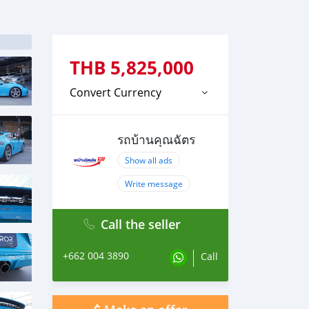
THB
5,825,000
Convert Currency
รถบ้านคุณฉัตร
Show all ads
Write message
Call the seller
+662 004 3890
Call