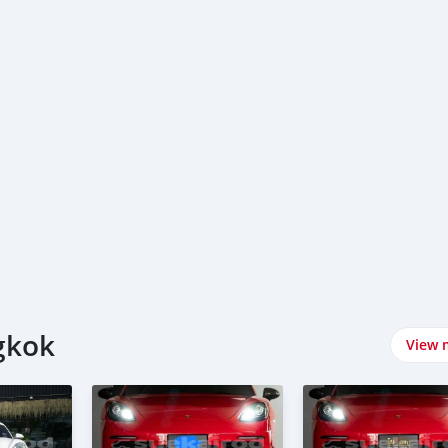
gkok
View 