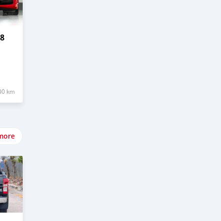
8
00 km
more