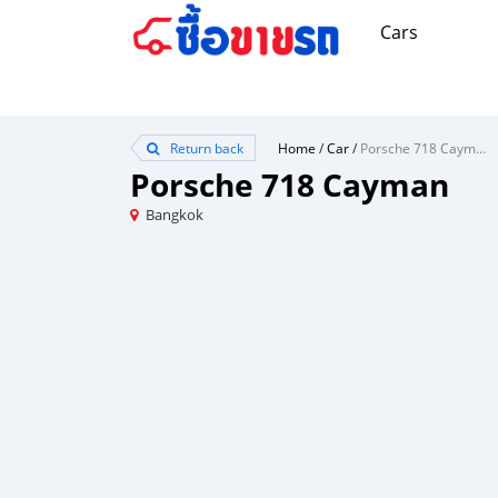
Cars
Return back
Home
/
Car
/
Porsche 718 Cayman
Porsche 718 Cayman
Bangkok