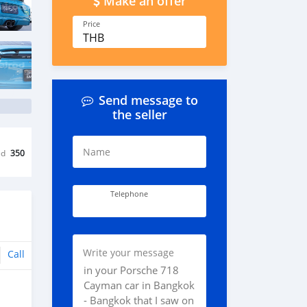
Make an offer
Price
THB
Send message to
the seller
Name
ed
350
Telephone
Write your message
Call