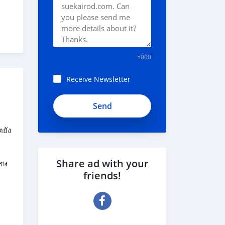
5000
Receive Newsletter
ตยัง
Share ad with your
 ธษ
friends!