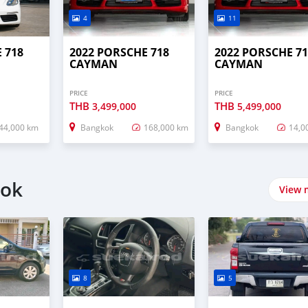
4
11
 718
2022 PORSCHE 718
2022 PORSCHE 71
CAYMAN
CAYMAN
PRICE
PRICE
THB
THB
3,499,000
5,499,000
44,000 km
Bangkok
168,000 km
Bangkok
14,0
kok
View 
8
5