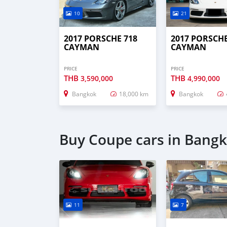
10
21
2017 PORSCHE 718
2017 PORSCHE
CAYMAN
CAYMAN
PRICE
PRICE
THB
THB
3,590,000
4,990,000
Bangkok
18,000 km
Bangkok
Buy Coupe cars in Bang
11
7