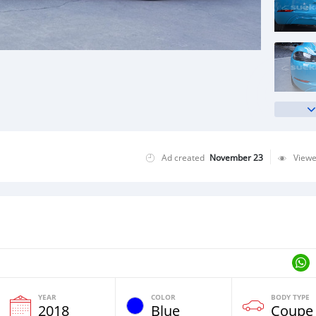
Ad created
November 23
View
YEAR
COLOR
BODY TYPE
2018
Blue
Coupe