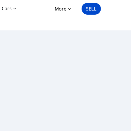
c Cars
More
SELL