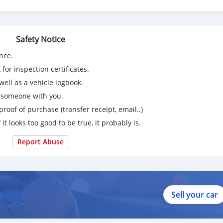
14 วันที่เดียวในประเทศไทย
Safety Notice
 บ.
nce.
for inspection certificates.
ell as a vehicle logbook.
g someone with you.
proof of purchase (transfer receipt, email..)
 it looks too good to be true, it probably is.
Report Abuse
Sell your car