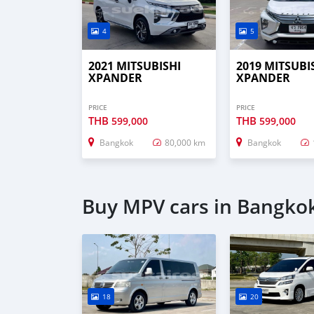
4
5
2021 MITSUBISHI
2019 MITSUBI
XPANDER
XPANDER
PRICE
PRICE
THB
THB
599,000
599,000
Bangkok
80,000 km
Bangkok
Buy MPV cars in Bangko
18
20