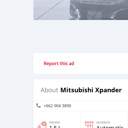
Report this ad
Mitsubishi Xpander
About
+662 004 3890
ENGINE
GEARBOX
1.5 L
Automatic