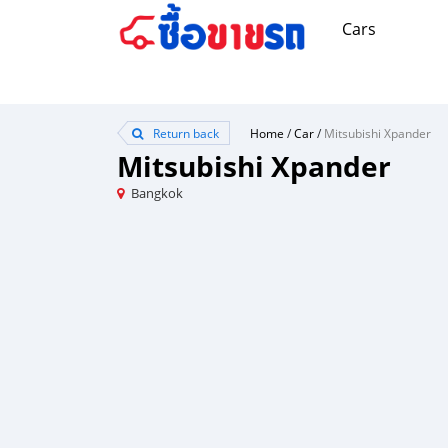
Cars
Return back
Home
/
Car
/
Mitsubishi Xpander
Mitsubishi Xpander
Bangkok