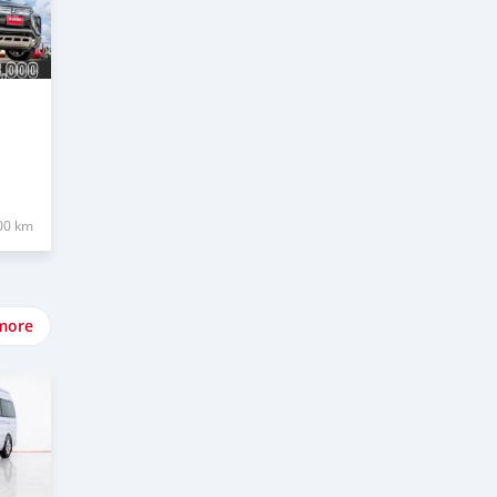
00 km
more