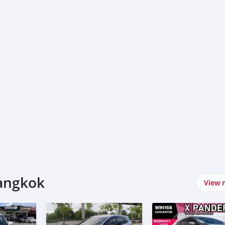
้)
Bangkok
View 