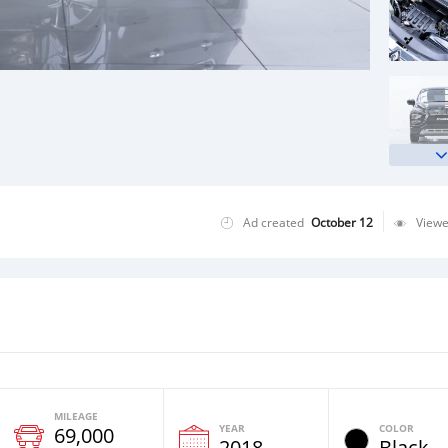
Ad created
October 12
View
MILEAGE
YEAR
COLOR
69,000
2018
Black