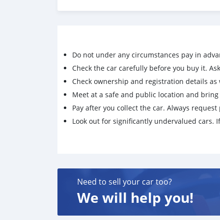
🔥 เต็นท์รถที่มียอดขายเป็นอันดับ 1 ของประเทศ
🔥 มีรถให้เลือกมากกว่า 1,000 คัน
🔥 รับประกันคุณภาพ ไม่พอใจยินดีคืนเงินภายใน 
บีบีสมาร์ทคาร์ 2 สาขาแคราย
รหัสรถ 2T73 ราคา 609,000 บ. ผ่อนเพียง 10,197
Do not under any circumstances pay in adva
Brand. : MITSUBISHI Year. : 2018
Check the car carefully before you buy it. Ask 
Model. : XPANDER Grade. : 1.5 GT
Check ownership and registration details as w
Engine. : 1500 Type. : เบนซิน
Meet at a safe and public location and brin
Gearbox. : A/T Color. :ดำ
Mileage. : 69,xxx km.
Pay after you collect the car. Always request 
(ซื้อสด ราคานี้ยังไม่รวมค่าดำเนินการ 10,000 บ.)
Look out for significantly undervalued cars. If
🚩 Price. 609,000 บาท
ยอดจัด : 619,000 บาท
เงินดาวน์. : 0 บาท
ประกันภัย : ฟรีประกันภัย 1 ปี
ค่าดำเนินการ : 10,000 บาท
Need to sell your car too?
รวมออกรถ 0 บาท
ผ่อน60 = 12,689 บาท
We will help you!
ผ่อน72 = 11,346 บาท
ผ่อน84 = 10,197 บาท