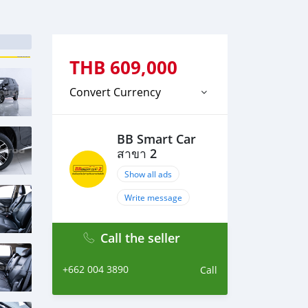
THB
609,000
Convert Currency
BB Smart Car
สาขา 2
Show all ads
Write message
Call the seller
+662 004 3890
Call