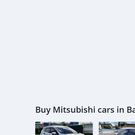
เงื่อนไขเป็นไปตามที่ไฟแนนซ์กำหนด**
คุณลูกค้าสามารถเลือกโปรโมชั่นได้ 1 โปรโมชั่น
🔥เงื่อนไข โปรโมชั่น ผ่อนคนละครึ่ง
-เพียงเพิ่มราคา 35,000฿ (สามารถรวมในยอดจัดได
-ยอดจัดไม่เกิน 800,000฿
Buy Mitsubishi cars in 