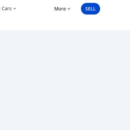
c Cars
More
SELL