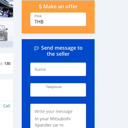
Make an offer
Price
THB
Send message to
the seller
ed
130
Name
Telephone
Call
Write your message