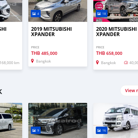
4
18
SHI
2019 MITSUBISHI
2020 MITSUBISHI
XPANDER
XPANDER
PRICE
PRICE
THB
THB
485,000
658,000
Bangkok
168,000 km
Bangkok
40,0
k
View 
9
16