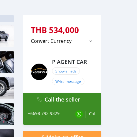
THB
534,000
Convert Currency
P AGENT CAR
Show all ads
Write message
Call the seller
+6698 792 9329
Call