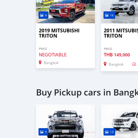
4
16
2019 MITSUBISHI
2011 MITSUBI
TRITON
TRITON
PRICE
PRICE
NEGOTIABLE
THB
149,000
Bangkok
Bangkok
Buy Pickup cars in Bang
9
13