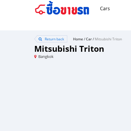
Cars
Return back
Home
/
Car
/
Mitsubishi Triton
Mitsubishi Triton
Bangkok