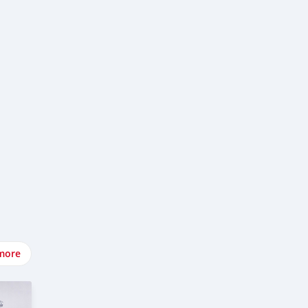
more
#รถ