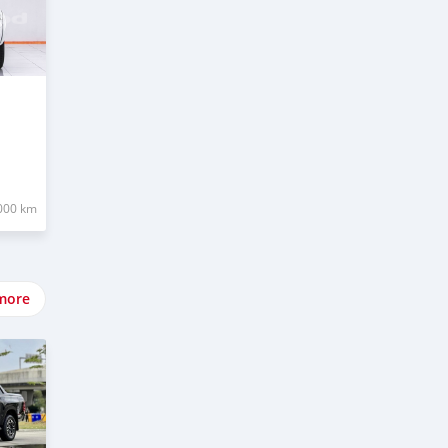
000 km
more