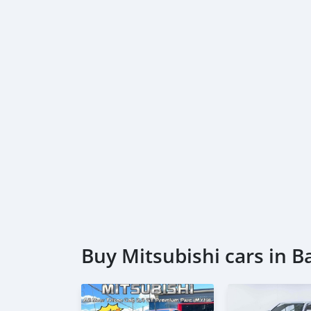
ผ่อน 60 = 11,049 บาท
ผ่อน 72 = 9,879 บาท
ผ่อน 84 = 8,880 บาท
*เงื่อนไขเป็นไปตามที่ไฟแนนซ์กำหนด
คุณลูกค้าสามารถเลือกโปรโมชั่นได้ 1 โปรโมชั่น
🔥 เงื่อนไข โปรโมชั่น ผ่อนคนละครึ่ง
- เพียงเพิ่มราคา 25,000฿(สามารถรวมในยอดจัดได
-ยอดจัดไม่เกิน 800,000฿
🔥 เงื่อนไข โปรโมชั่น ดอกเบี้ย 1.69% ตลอดอายุ
- ยอดจัดไม่เกิน 500,000฿
- ผ่อนสูงสุด 48 เดือน
- เป็นลูกค้าประวัติดี
-ค่าดำเนินการ 20,000 บาท(รวมในยอดจัดได้)
Buy Mitsubishi cars in 
#PAGENTCARศูนย์รวมรถยนต์คุณภาพมือสอง #รถบ
รถยนต์มือสอง #ติดแบล็คลิสออกรถได้ #ติดเครดิ
#2018MITSUBISHITRITON25GLSPLUS4DR4WDเ
กระบะเกียร์ออโต้AT #ขายรถกระบะมิตซูบิชิไทรท