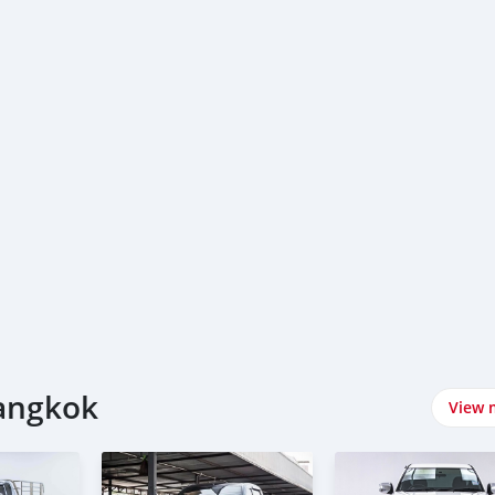
้)
สัญญา
Bangkok
View 
้านมือสองฟรีดาวน์ผ่อนถูก #รถมือสองป้ายแดง #รถฟรีดาวน์ #ขาย
ตบูโรออกรถได้ #ซื้อขายรถยนต์มือสอง
กียร์ออโต้AT #MITSUBISHI #TRITON #25GLSPLUS #4DR #4WD 
ันปี2018มือสอง #ปิคอัฟ #กระบะเกียร์ออโต้4ประตู #กระบะมือสอง