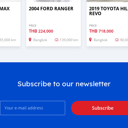
-MAX
2004 FORD RANGER
2019 TOYOTA HI
REVO
PRICE
PRICE
THB
THB
224,000
718,000
35,000 km
Bangkok
139,000 km
Bangkok
90,0
Subscribe to our newsletter
Subscribe