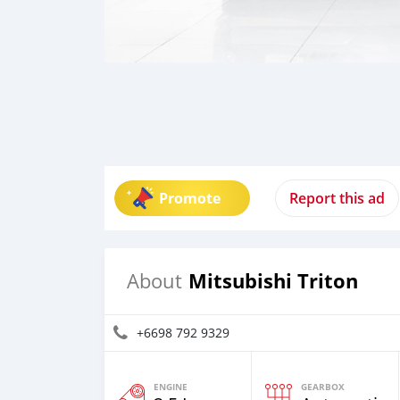
Promote
Report this ad
Mitsubishi Triton
About
+6698 792 9329
ENGINE
GEARBOX