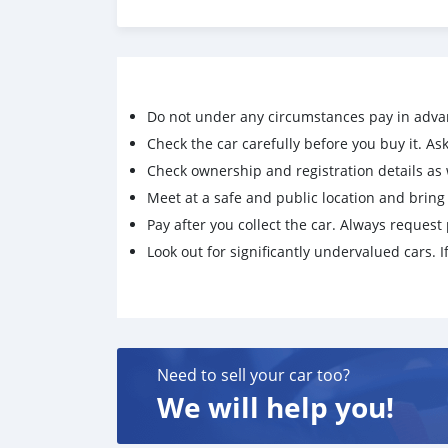
🔥 จอง 199 บาท ส่งบัตรประชาชน รู้ผลพิจารณาภ
🔥 ดอกเบี้ย 1.69 % ตลอดอายุสัญญา
🔥 ราคา 534,000 บาท จัดได้ 610,000 บาท (สามา
🔥 รถมือเดียวออกห้าง ไมล์แท้เช็คศูนย์ตลอด
🔥 เต็นท์รถที่มียอดขายเป็นอันดับ 1 ของประเทศ
Do not under any circumstances pay in adva
🔥 มีรถให้เลือกมากกว่า 1,000 คัน
🔥 รับประกันคุณภาพ ไม่พอใจยินดีคืนเงินภายใน 
Check the car carefully before you buy it. Ask 
Check ownership and registration details as w
ราคา 534,000 บ. ผ่อนเพียง 8,880 บ.
Meet at a safe and public location and brin
Brand. : MITSUBISHI Year. : 2018
Model. : TRITON Grade. : 2.5 GLS PLUS / 4D
Pay after you collect the car. Always request 
Engine. : 2500 Type. : ดีเซล
Look out for significantly undervalued cars. If
Gearbox. : A/T Color. : เทา
Mileage. : 125,xxx km.
(ซื้อสด ราคานี้ยังไม่รวมค่าดำเนินการ 10,000 บ.)
🚩 Price. 534,000 บาท
ยอดจัด : 544,000 บาท
Need to sell your car too?
เงินดาวน์. : 0 บาท
ประกันภัย : ฟรีประกันภัย 1 ปี
We will help you!
ค่าดำเนินการ : 10,000 บาท
รวมออกรถ 0 บาท