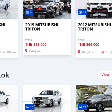
4
15
SHI
2019 MITSUBISHI
2012 MITSUBISHI
TRITON
TRITON
PRICE
PRICE
THB
THB
598,000
269,000
Bangkok
214,000 km
Bangkok
160,
kok
View 
19
17