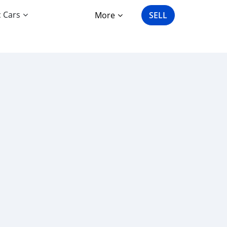
c Cars
More
SELL