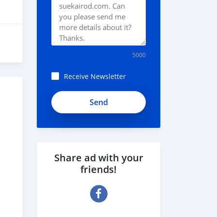
5000
Receive Newsletter
QkzD8afeNxNyKXz5FvWX
Share ad with your
friends!