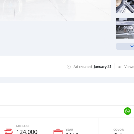
Ad created
January 21
View
MILEAGE
YEAR
COLOR
124,000