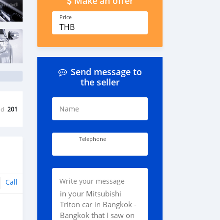
Make an offer
Price
THB
Send message to
the seller
Name
ed
201
Telephone
Write your message
Call