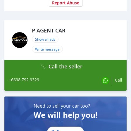
Report Abuse
- เบาะนั่งทรงสปอร์ต ปักโลโก้ GP
- เบาะนั่งหุ้มด้วยหนัง Dinamica Microfibre เดินตะเข็บด้ายสี
แดง
- กุญแจ 3D Print แบบ GP
P AGENT CAR
- พรมพื้นพร้อมสัญลักษณ์ GP
- ระบบท่อไอเสีย JCW
Show all ads
- Wrap midas แบบใส
Write message
#PAGENTCARศูนย์รวมรถยนต์คุณภาพมือสอง #รถบ้านมือ
สองฟรีดาวน์ผ่อนถูก #รถมือสองป้ายแดง #รถฟรีดาวน์ #ขาย
Call the seller
รถยนต์มือสอง #ติดแบล็คลิสออกรถได้ #ติดเครดิตบูโรออก
รถได้ #ซื้อขายรถยนต์มือสอง #MINI #JohnCooper
+6698 792 9329
Call
#20WorksGPInspiredEditionLimited19 #ขายรถมินิคู
เปอร์Johncooper #MiniJohaมือสอง #รถยุโรป #รถสปอร์ต
#รถหรูนำเข้า
Need to sell your car too?
We will help you!