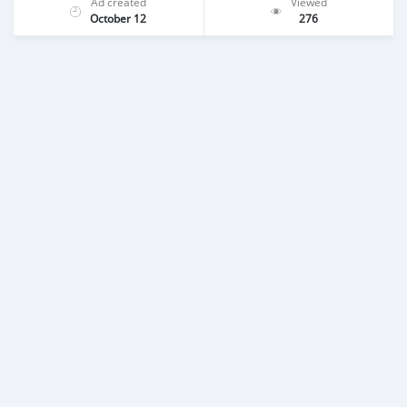
Ad created
Viewed
October 12
276