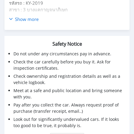
รหัสรถ : KY-2019
สาขา : 3 บางแคกาญจนาภิเษก
Show more
2020 MINI John Cooper 2.0 Works GP Inspired Edition
Limited 19
ราคาเพียง 2,670,000 เท่านั้น
Safety Notice
- ปี 2020
Do not under any circumstances pay in advance.
- เลขไมล์ 9,900 KM.🔥🔥
- Msi แบบ 3 ปี/60,000 km.
Check the car carefully before you buy it. Ask for
- เครื่องยนต์เบนซิน 2.0L TwinPower Turbo 231 แรงม้า
inspection certificates.
- เกียร์อัตโนมัติ 8 จังหวะ พร้อม Paddle Shift 3D Print แบบ
Check ownership and registration details as well as a
GP
vehicle logbook.
- โหมดการขับขี่ Green / Mid / Sport
Meet at a safe and public location and bring someone
- Racing Grey Metallic
with you.
- สปอยเลอร์ท้าย สีเงิน Melting Silver Metallic
Pay after you collect the car. Always request proof of
- ช่องดักอากาศ Scoop บนฝากระโปรงหน้า สีดำเงา Piano
purchase (transfer receipt, email..)
Black
Look out for significantly undervalued cars. If it looks
- มือเปิดประตูภายนอก สีดำเงา Piano Black
too good to be true, it probably is.
- ฝาถังน้ำมัน สีดำเงา Piano Black
- ล้ออัลลอย 18 นิ้ว ลาย JCW Cup Spoke พร้อมโลโก้ GP