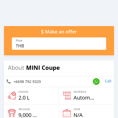
Make an offer
Price
THB
MINI Coupe
About
Call
+6698 792 9329
ENGINE
GEARBOX
2.0 L
Automatic
MILEAGE
YEAR
9,000 Km
N/A