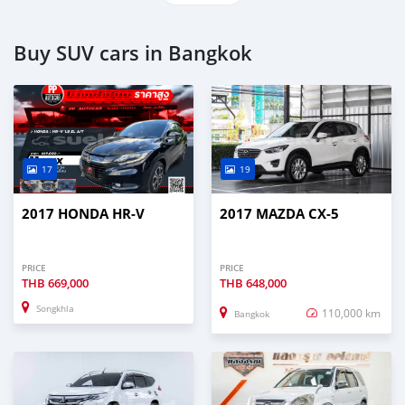
Buy SUV cars in Bangkok
17
19
2017 HONDA HR-V
2017 MAZDA CX-5
PRICE
PRICE
THB
669,000
THB
648,000
Songkhla
110,000 km
Bangkok