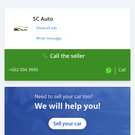
~~Push​ start​/stop
~~Eco​ start​/stop
~~เบาะหนัง​ Artico
SC Auto
~~เบาะคู่หน้าปรับไฟฟ้า+Memory​ 3จุด
Show all ads
~~ ฝาท้ายไฟฟ้า เปิด/ปิด ไฟฟ้า
~~แอร์ออโต้​ Dual Zone แยกซ้าย/ขวา
Write message
~~เครื่องเสียง​ MB Audio​ 20​ จอ8"
~~รองรับ​ Apple​ carplay, Android​ Auto
Call the seller
(~)ระบบsafety
~~ Airbag​ 8​ ตำแหน่ง
+662 004 3890
~~ ABS​ ป้องกันล้อล็อค
Call
~~ EBD กระจายแรงเบรค
~~ ESP การทรงตัวอัติโนมัติ​
~~ ASR ป้องกันล้อหมุนฟรี
Need to sell your car too?
~~ EPB เบรคมือไฟฟ้า
~~ Active​ Brake​ Assist เบรคแบบ​ แอคทีฟ
We will help you!
~~ Hill start​ Assist​ ช่วยออกตัวทางลาดชัน
~~ Cruise Control ระบบควบคุมความเร็วอัตโนมัติ​
~~ Speed​tronic​ ระบบจำกัดความเร็ว
Sell your car
~~ กล้องมองหลัง