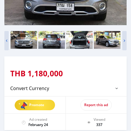
THB
1,180,000
Convert Currency
Promote
Report this ad
Ad created
Viewed
February 24
337