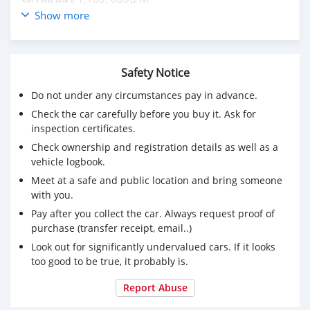
ผ่อน​4ปี​ 2.79ส่ง29,240บาท
Show more
ผ่อน​5ปี​ 2.99ส่ง​24,190 บาท
ผ่อน​6ปี​3.89​ส่ง21, 630บาท
(~)เครื่องยนต์
Safety Notice
~~ รหัส​ M270 เบนซิน​ 4​สูบ​
~~ขนาดเครื่องยนต์​ 1,595 cc.​/156​Hp.
Do not under any circumstances pay in advance.
~~Turbocharger
Check the car carefully before you buy it. Ask for
~~เกียร์ออ​โต้​ 7G-DCT
inspection certificates.
~~ ขับเคลื่อนล้อหน้า
Check ownership and registration details as well as a
~~ MAX​ 18​"
vehicle logbook.
~~ ไฟหน้า​ LED​ High​ Performances
Meet at a safe and public location and bring someone
~~ ไฟ​ Daytime​ Running Light​ แบบ​ LED
with you.
~~ ไฟฉ่องสว่างในที่มืด​ อัติโนมัติ
~~ ไฟสูง​ อัติโนมัติ​ Adaptive High​ Beam Assist
Pay after you collect the car. Always request proof of
~~ กระจกมองข้าง, กระจกมองหลัง​ ปรับลดแสง
purchase (transfer receipt, email..)
~~ ราวหลังคา​ อลูมิเนียม
Look out for significantly undervalued cars. If it looks
~~ ปลายท่อไอเสีย​ เสริม​แบบคู่​ โครเมี่ยม
too good to be true, it probably is.
~~พวงมาลัย​ Multifunction
~~ paddle​ shift.เปลี่ยนเกียร์ที่พวงมาลัย
Report Abuse
~~Rain Sensor