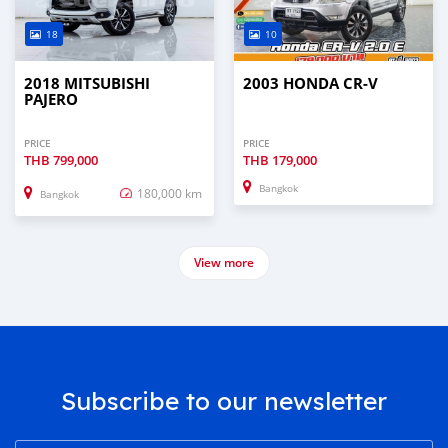
18
10
2018 MITSUBISHI
2003 HONDA CR-V
PAJERO
PRICE
PRICE
THB
799,000
THB
179,000
Bangkok
180,000 km
Bangkok
View more
Subscribe to our newsletter