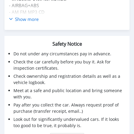
- AIRBAG+ABS
- AM FM MP3 CD
- เบาะหนังสะอาดเรียบร้อย
Show more
- มีเอกสารพร้อมโอน
- แม็ก + ยาง พร้อมใช้งาน
✅ ฟรี! ประกันภัย
Safety Notice
✅ ฟรี! ค่าจัดโอน
✅ ฟรี! ค่าดำเนินการ
Do not under any circumstances pay in advance.
✅ ฟรี! ช่วยเหลือฉุกเฉิน 24 ชม.
Check the car carefully before you buy it. Ask for
✅ รับประกัน เครื่อง-เกียร์ 2 ปี / 20,000 km. (เป็นไปตาม
inspection certificates.
เงื่อนไข)
Check ownership and registration details as well as a
📌 ดูรถแถวบางแค ถ. กาญจนาภิเษก กทม.
vehicle logbook.
ติดต่อสอบถาม
Meet at a safe and public location and bring someone
Tel & Line : 0838516442
with you.
#Mazda #BT50Pro #มาสด้า #บีที50โปร #รถกระบะมือสอง
#รถมือสอง
Pay after you collect the car. Always request proof of
purchase (transfer receipt, email..)
Look out for significantly undervalued cars. If it looks
too good to be true, it probably is.