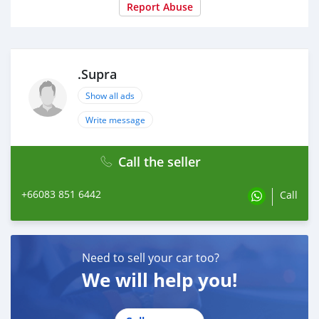
Report Abuse
.Supra
Show all ads
Write message
Call the seller
+66083 851 6442
Call
Need to sell your car too?
We will help you!