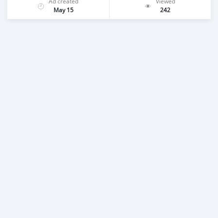
Ad created
Viewed
May 15
242