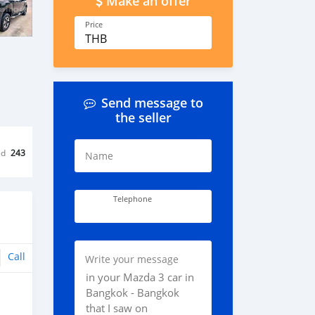
Make an offer
Price
THB
Send message to
the seller
ed
243
Name
Telephone
Call
Write your message