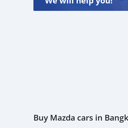
We will help you!
☘️ฟรี ค่าโอน
☘️ฟรี ค่าดำเนินการ
☘️ฟรี ภาษี 1 ปี หากขาดภายใน 90 วัน
☘️ฟรี บริการหลังการขาย
🏝รับประกันเครื่องยนต์และเกียร์ 6 เดือน
♥️รับประกันความสวย ☎️ 0941293316
Buy Mazda cars in Bang