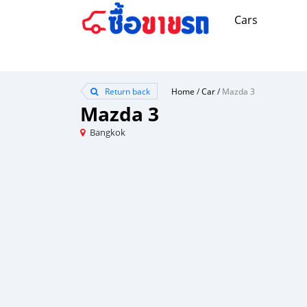
Cars
Return back
Home
/
Car
/
Mazda 3
Mazda 3
Bangkok