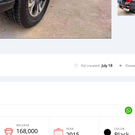
Ad created
July 18
View
MILEAGE
YEAR
COLOR
168,000
2015
Black