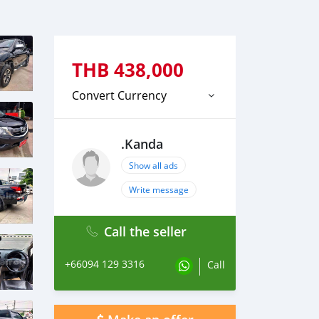
THB
438,000
Convert Currency
.Kanda
Show all ads
Write message
Call the seller
+66094 129 3316
Call