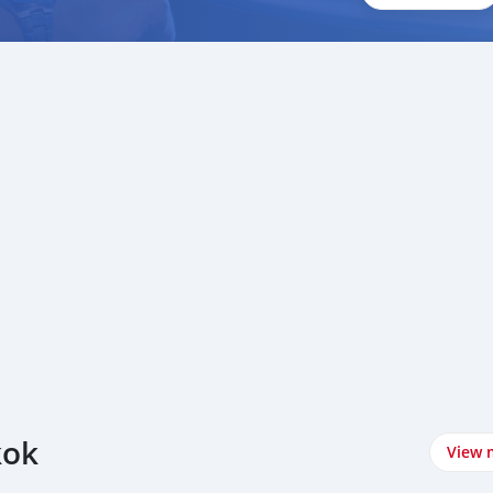
kok
View 