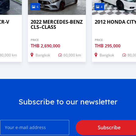
6
4
CR-V
2022 MERCEDES‒BENZ
2012 HONDA CIT
CLS–CLASS
PRICE
PRICE
THB
THB
2,690,000
295,000
80,000 km
Bangkok
60,000 km
Bangkok
80,0
Subscribe to our newsletter
Subscribe