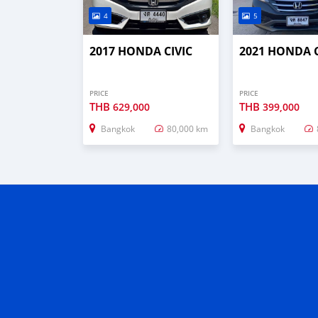
4
5
2017 HONDA CIVIC
2021 HONDA 
PRICE
PRICE
THB
THB
629,000
399,000
Bangkok
80,000 km
Bangkok