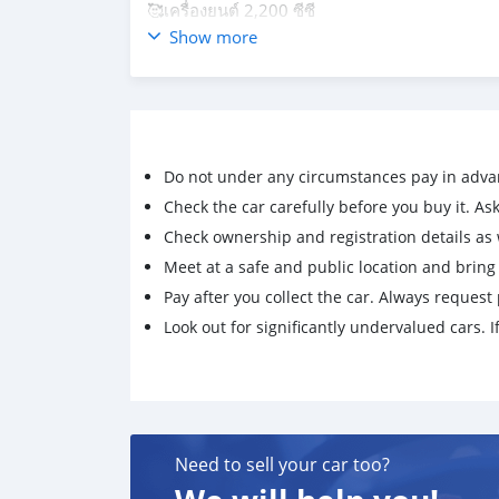
🥰เครื่องยนต์ 2,200 ซีซี
😆เกียร์ออโต้
Show more
😜ภายในสีดำ
❤️เชื้อเพลิงดีเซล
🥰 เบาะปรับไฟฟ้า
🦋 พวงมาลัยฟังก์ชั่น
😍เครื่องเสียงอย่างดี
Do not under any circumstances pay in adva
😍ชุดแต่งเต็ม
💋 เป็นตัวพิเศษแต่งโรงงาน
Check the car carefully before you buy it. Ask 
😁รถบ้านสวยเดิม
Check ownership and registration details as w
😁ไมล์วิ่งน้อย 80,000 กม.
Meet at a safe and public location and brin
😁ล้อแมกซ์ ยางใหม่
Pay after you collect the car. Always request 
😝เข้า 0 ตลอด
Look out for significantly undervalued cars. If
💋หล่อสุดๆ
✅✅✅ราคา. 438,000 บาท💯💯💯
📌📌📌 ฟรีดาวน์. 💕💕💕
😍ส่ง. 9,500 บาท. 60 งวด🌲🌲
😍ส่ง. 8,600 บาท 72 งวด🌹🌹
🦋ส่ง. 7,800 บาท. 84. งวด.😉😉
Need to sell your car too?
☘️ฟรี ค่าจัด