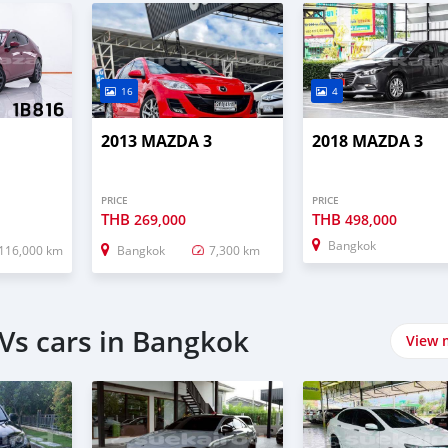
16
4
3
2013 MAZDA 3
2018 MAZDA 3
PRICE
PRICE
THB
THB
269,000
498,000
Bangkok
116,000 km
Bangkok
7,300 km
Vs cars in Bangkok
View 