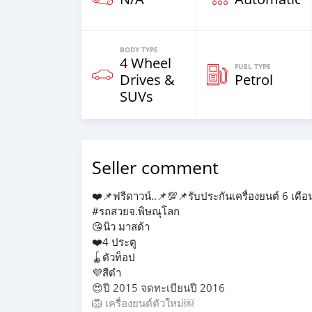
BODY TYPE
4 Wheel
FUEL TYPE
Drives &
Petrol
SUVs
Seller comment
❤️📌ฟรีดาวน์..📌💯📌รับประกันเครื่องยนต์ 6 เด
#รถสวยจ.พิษณุโลก
😘นิว มาสด้า
❤️4 ประตู
🪀ตัวท็อป
💜สีดำ
😍ปี 2015 จดทะเบียนปี 2016
🦁 เครื่องยนต์ตัวใหม่￼