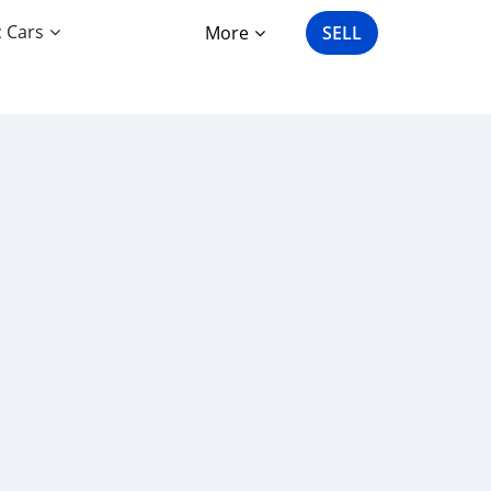
c Cars
More
SELL