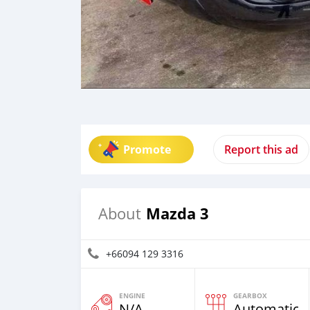
Promote
Report this ad
Mazda 3
About
+66094 129 3316
ENGINE
GEARBOX
N/A
Automatic