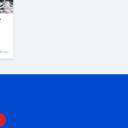
Y
00 km