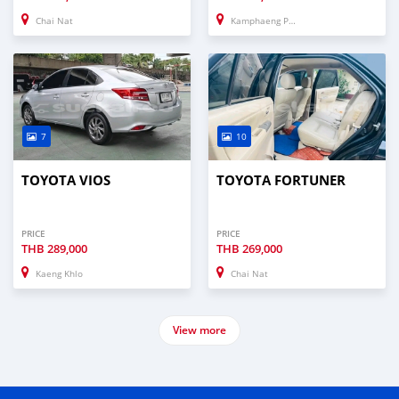
Chai Nat
Kamphaeng Phet
7
10
TOYOTA VIOS
TOYOTA FORTUNER
PRICE
PRICE
THB
289,000
THB
269,000
Kaeng Khlo
Chai Nat
View more