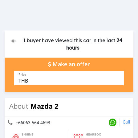
1 buyer have viewed this car in the last
24
hours
Make an offer
Price
THB
Mazda 2
About
Call
+66063 564 4693
ENGINE
GEARBOX