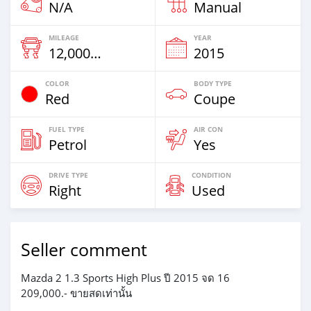
N/A
Manual
MILEAGE
YEAR
12,000 Km
2015
COLOR
BODY TYPE
Red
Coupe
FUEL TYPE
AIR CON
Petrol
Yes
DRIVE TYPE
CONDITION
Right
Used
Seller comment
Mazda 2 1.3 Sports High Plus ปี 2015 จด 16
209,000.- ขายสดเท่านั้น