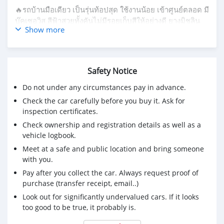
🔥รถบ้านมือเดียว เป็นรุ่นท้อปสุด ใช้งานน้อย เข้าศูนย์ตลอด มี
บุ๊คเซอวิส สีฟ้าสวยทั้งคันไม่มีรอยเก็บสีให้อย่างดี ยางมิชลิน
Show more
สภาพใหม่4เส้นเปลี่ยนตอนปี2021 เบาะหนังเดิมๆจากศูนย์ ล้อ
แมคตัวท้อปตรงรุ่น พวงมาลัยมัลติฟังชั่น กุญแจ KEYLESS
PUSH START มีSMART ENTRY ออฟชั่นจัดเต็ม เครื่องยนต์ไม่
เคยผ่านการติดแก๊ส ขับดี ช่วงล่างดี รถใช้งานในกรุงเทพ ผู้ ญ
Safety Notice
ใช้งานคนเดียว ซื้อป้ายแดงมาตัวท้อป ใช้งานรักษารถ เข้า
ศูนย์ตลอด ต่อประกันชั้น1 ทุกปี เป็นรถที่ขับสนุก คล่องตัว
Do not under any circumstances pay in advance.
อัตราเร่งดีมาก
Check the car carefully before you buy it. Ask for
inspection certificates.
Option เด่นๆรุ่นท้อป (รุ่นMAXX)
Check ownership and registration details as well as a
✔️เข้ารถโดยไม่ใช้กุญแจ SMART ENTRY
vehicle logbook.
✔️สตาทรถ โดยไม่ใช้กุญแจ PUSH START
✔️ปุ่มควบคุมเครื่องเสียงบนพวงมาลัย
Meet at a safe and public location and bring someone
✔️ล้อแมครุ่นท้อป ขอบ 16 นิ้ว 195/50R16
with you.
✔️เบาะหนัง
Pay after you collect the car. Always request proof of
✔️กระจกข้างปรับพับไฟฟ้า
purchase (transfer receipt, email..)
✔️มาตรวัดแสดงอัตราการกินน้ำมัน MID
Look out for significantly undervalued cars. If it looks
✔️เครื่องเสียง ใส่CDได้6แผ่น MP3 AUX
too good to be true, it probably is.
การรับประกัน