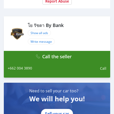
Report Abuse
✔️รับประกันเครื่องยนต์ และเกียร์ 1 ปี
✔️ไม่มีชนหนัก หรือน้ำท่วม
#โยรัชดาBYBANKสาขารัชดาพระราม9
#โยรัชดา
โย รัชดา By Bank
#MAZDA
Show all ads
#MAZDA2
Write message
ติดต่อ โยรัชดาBYBANK
Call the seller
+662 004 3890
Call
Need to sell your car too?
We will help you!
Sell your car